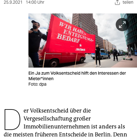
berlin
25.9.2021
14:00 Uhr
teilen
nord
wahrheit
verlag
verlag
veranstaltungen
Ein Ja zum Volksentscheid hilft den Interessen der
shop
Mie­te­r*in­nen
Foto: dpa
fragen & hilfe
unterstützen
D
er Volksentscheid über die
abo
Vergesellschaftung großer
genossenschaft
Immobilienunternehmen ist anders als
die meisten früheren Entscheide in Berlin. Denn