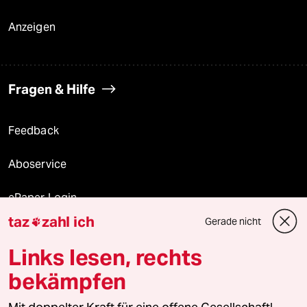
Anzeigen
Fragen & Hilfe
Feedback
Aboservice
ePaper Login
taz
zahl ich
Gerade nicht

Downloads für Abonnierende
Links lesen, rechts
bekämpfen
© 2026 taz Verlags und Vertriebs GmbH
Alle Rechte vorbehalten. Bei rechtlichen Fragen oder für Genehmigungen