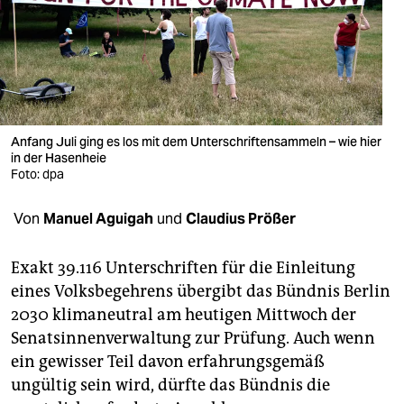
berlin
nord
wahrheit
verlag
Anfang Juli ging es los mit dem Unterschriftensammeln – wie hier
in der Hasenheie
verlag
Foto: dpa
veranstaltungen
Von
Manuel Aguigah
und
Claudius Prößer
shop
fragen & hilfe
Exakt 39.116 Unterschriften für die Einleitung
eines Volksbegehrens übergibt das Bündnis Berlin
unterstützen
2030 klimaneutral am heutigen Mittwoch der
Senatsinnenverwaltung zur Prüfung. Auch wenn
abo
ein gewisser Teil davon erfahrungsgemäß
genossenschaft
ungültig sein wird, dürfte das Bündnis die