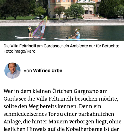
berlin
nord
wahrheit
verlag
Die Villa Feltrinelli am Gardasee: ein Ambiente nur für Betuchte
verlag
Foto: imago/Karo
veranstaltungen
Von
Wilfried Urbe
shop
fragen & hilfe
Wer in dem kleinen Örtchen Gargnano am
unterstützen
Gardasee die Villa Feltrinelli besuchen möchte,
sollte den Weg bereits kennen. Denn ein
abo
schmiedeeisernes Tor zu einer parkähnlichen
genossenschaft
Anlage, die hinter Mauern verborgen liegt, ohne
jeglichen Hinweis auf die Nobelherberge ist der