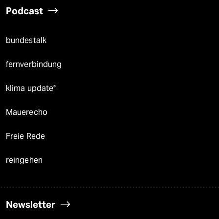
Podcast
bundestalk
fernverbindung
klima update°
Mauerecho
Freie Rede
reingehen
Newsletter