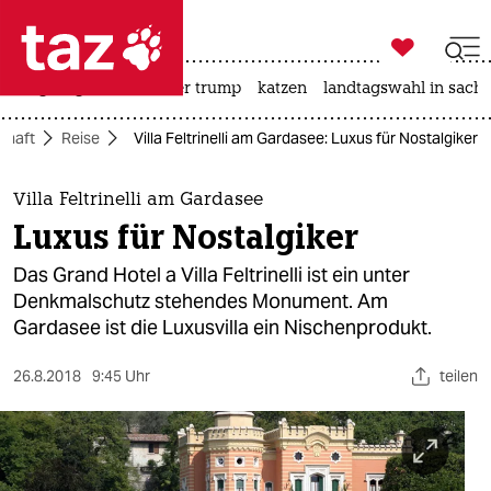

taz zahl ich
bergsteigen
usa unter trump
katzen
landtagswahl in sachs

taz zahl ich
chaft
Reise
Villa Feltrinelli am Gardasee: Luxus für Nostalgiker
taz zahl ich
themen
Villa Feltrinelli am Gardasee
Luxus für Nostalgiker
politik
Das Grand Hotel a Villa Feltrinelli ist ein unter
öko
Denkmalschutz stehendes Monument. Am
Gardasee ist die Luxusvilla ein Nischenprodukt.
gesellschaft
26.8.2018
9:45 Uhr
teilen
kultur
sport