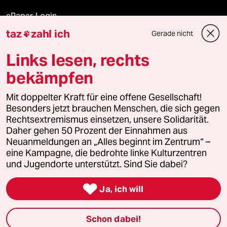
ePaper Login
taz
zahl ich
Gerade nicht

Downloads für Abonnierende
Links lesen, rechts
bekämpfen
© 2026 taz Verlags und Vertriebs GmbH
Alle Rechte vorbehalten. Bei rechtlichen Fragen oder für Genehmigungen
Mit doppelter Kraft für eine offene Gesellschaft!
wenden Sie sich bitte an
lizenzen@taz.de
Besonders jetzt brauchen Menschen, die sich gegen
Rechtsextremismus einsetzen, unsere Solidarität.
Daher gehen 50 Prozent der Einnahmen aus
Feedback
Redaktionsstatut
Kommune-Richtlinien
KI-
Neuanmeldungen an „Alles beginnt im Zentrum“ –
eine Kampagne, die bedrohte linke Kulturzentren
Leitlinie
Informant
Datenschutz
Impressum
AGB
und Jugendorte unterstützt. Sind Sie dabei?
Seitenwende
Einwilligungen widerrufen (Ads)

Ja, ich will
Schon dabei!