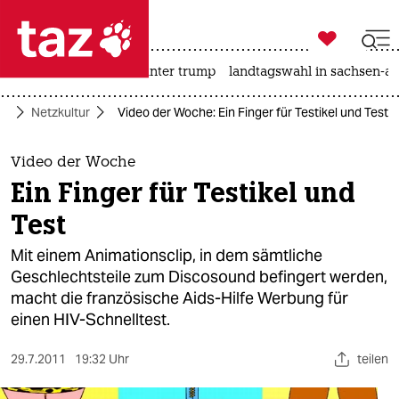

taz zahl ich
nahost-konflikt
usa unter trump
landtagswahl in sachsen-an

taz zahl ich
ur
Netzkultur
Video der Woche: Ein Finger für Testikel und Test
taz zahl ich
themen
Video der Woche
Ein Finger für Testikel und
politik
Test
öko
Mit einem Animationsclip, in dem sämtliche
Geschlechtsteile zum Discosound befingert werden,
gesellschaft
macht die französische Aids-Hilfe Werbung für
einen HIV-Schnelltest.
kultur
sport
29.7.2011
19:32 Uhr
teilen