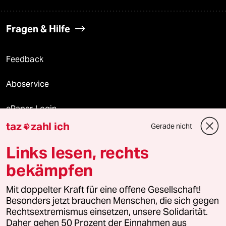
Fragen & Hilfe
Feedback
Aboservice
ePaper Login
taz
zahl ich
Gerade nicht

Downloads für Abonnierende
Links lesen, rechts
bekämpfen
© 2026 taz Verlags und Vertriebs GmbH
Alle Rechte vorbehalten. Bei rechtlichen Fragen oder für Genehmigungen
Mit doppelter Kraft für eine offene Gesellschaft!
wenden Sie sich bitte an
lizenzen@taz.de
Besonders jetzt brauchen Menschen, die sich gegen
Rechtsextremismus einsetzen, unsere Solidarität.
Daher gehen 50 Prozent der Einnahmen aus