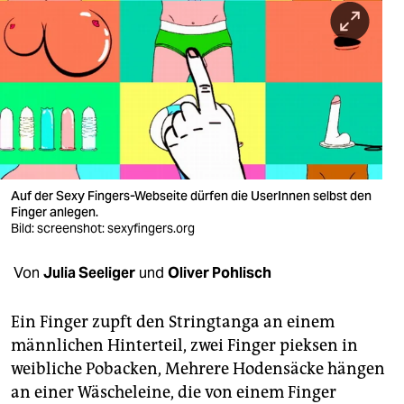
berlin
nord
wahrheit
verlag
verlag
veranstaltungen
Auf der Sexy Fingers-Webseite dürfen die UserInnen selbst den
Finger anlegen.
shop
Bild: screenshot: sexyfingers.org
fragen & hilfe
Von
Julia Seeliger
und
Oliver Pohlisch
unterstützen
Ein Finger zupft den Stringtanga an einem
abo
männlichen Hinterteil, zwei Finger pieksen in
weibliche Pobacken, Mehrere Hodensäcke hängen
genossenschaft
an einer Wäscheleine, die von einem Finger