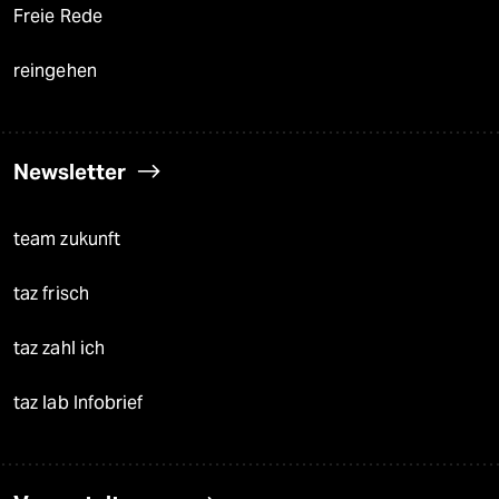
Freie Rede
reingehen
Newsletter
team zukunft
taz frisch
taz zahl ich
taz lab Infobrief