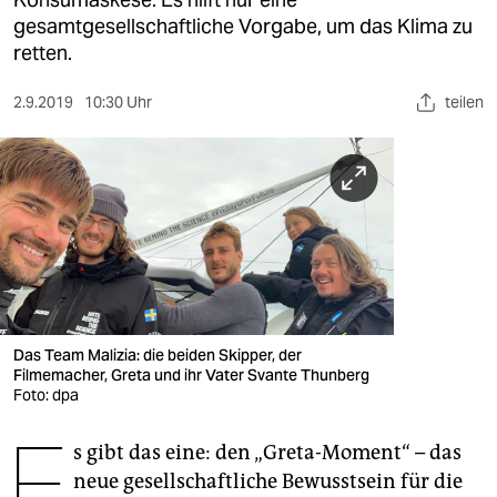
berlin
gesamtgesellschaftliche Vorgabe, um das Klima zu
nord
retten.
wahrheit
2.9.2019
10:30 Uhr
teilen
verlag
verlag
veranstaltungen
shop
fragen & hilfe
Das Team Malizia: die beiden Skipper, der
unterstützen
Filmemacher, Greta und ihr Vater Svante Thunberg
Foto: dpa
abo
E
s gibt das eine: den „Greta-Moment“ – das
genossenschaft
neue gesellschaftliche Bewusstsein für die