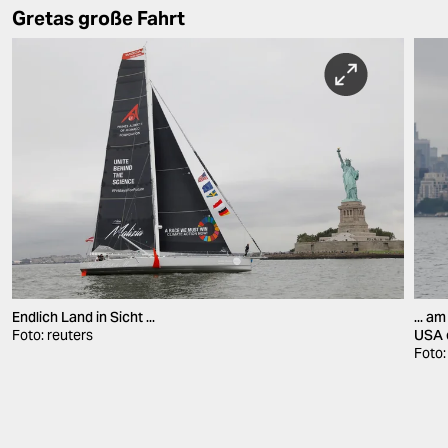
Gretas große Fahrt
Endlich Land in Sicht ...
... a
Foto: reuters
USA 
Foto: