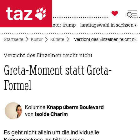

taz zahl ich
nahost-konflikt
usa unter trump
landtagswahl in sachsen-an

taz zahl ich
Startseite
Kultur
Künste
Verzicht des Einzelnen reicht ni
taz zahl ich
themen
Verzicht des Einzelnen reicht nicht
Greta-Moment statt Greta-
politik
Formel
öko
gesellschaft
Kolumne
Knapp überm Boulevard
kultur
von
Isolde Charim
sport
Es geht nicht allein um die individuelle
Konsumaskese. Es hilft nur eine