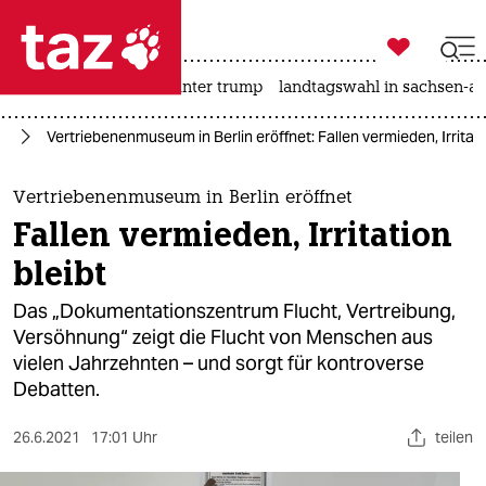

taz zahl ich
nahost-konflikt
usa unter trump
landtagswahl in sachsen-an

taz zahl ich
eg
Vertriebenenmuseum in Berlin eröffnet: Fallen vermieden, Irritati
taz zahl ich
themen
Vertriebenenmuseum in Berlin eröffnet
Fallen vermieden, Irritation
politik
bleibt
öko
Das „Dokumentationszentrum Flucht, Vertreibung,
Versöhnung“ zeigt die Flucht von Menschen aus
gesellschaft
vielen Jahrzehnten – und sorgt für kontroverse
Debatten.
kultur
sport
26.6.2021
17:01 Uhr
teilen