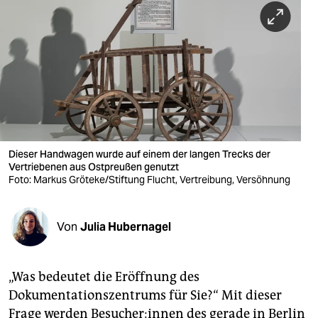
berlin
nord
wahrheit
verlag
verlag
veranstaltungen
Dieser Hand­wagen wurde auf einem der langen Trecks der
Vertriebenen aus Ost­preußen genutzt
shop
Foto: Markus Gröteke/Stiftung Flucht, Vertreibung, Versöhnung
fragen & hilfe
Von
Julia Hubernagel
unterstützen
abo
„Was bedeutet die Eröffnung des
genossenschaft
Dokumentationszentrums für Sie?“ Mit dieser
Frage werden Be­su­che­r:in­nen des gerade in Berlin