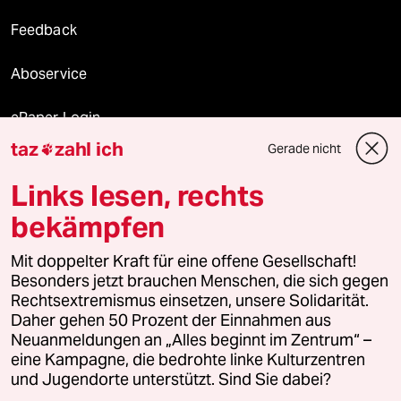
Feedback
Aboservice
ePaper Login
taz
zahl ich
Gerade nicht

Downloads für Abonnierende
Links lesen, rechts
bekämpfen
© 2026 taz Verlags und Vertriebs GmbH
Alle Rechte vorbehalten. Bei rechtlichen Fragen oder für Genehmigungen
Mit doppelter Kraft für eine offene Gesellschaft!
wenden Sie sich bitte an
lizenzen@taz.de
Besonders jetzt brauchen Menschen, die sich gegen
Rechtsextremismus einsetzen, unsere Solidarität.
Daher gehen 50 Prozent der Einnahmen aus
Feedback
Redaktionsstatut
Kommune-Richtlinien
KI-
Neuanmeldungen an „Alles beginnt im Zentrum“ –
eine Kampagne, die bedrohte linke Kulturzentren
Leitlinie
Informant
Datenschutz
Impressum
AGB
und Jugendorte unterstützt. Sind Sie dabei?