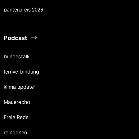
panterpreis 2026
Podcast
bundestalk
fernverbindung
klima update°
Mauerecho
Freie Rede
reingehen