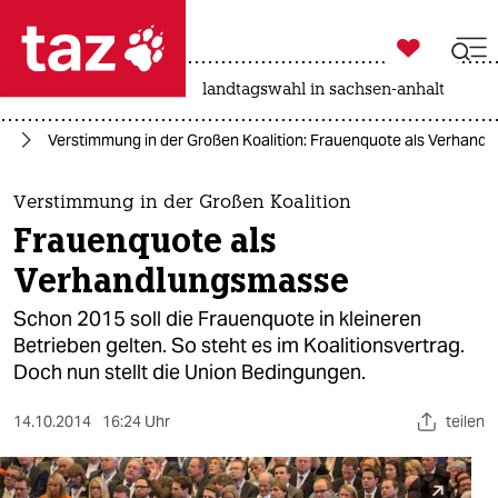

taz zahl ich
nahost-konflikt
rente
landtagswahl in sachsen-anhalt

taz zahl ich
nd
Verstimmung in der Großen Koalition: Frauenquote als Verhand
taz zahl ich
themen
Verstimmung in der Großen Koalition
Frauenquote als
politik
Verhandlungsmasse
öko
Schon 2015 soll die Frauenquote in kleineren
Betrieben gelten. So steht es im Koalitionsvertrag.
gesellschaft
Doch nun stellt die Union Bedingungen.
kultur
14.10.2014
16:24 Uhr
teilen
sport