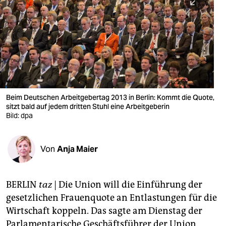
berlin
nord
wahrheit
verlag
verlag
Beim Deutschen Arbeitgebertag 2013 in Berlin: Kommt die Quote,
sitzt bald auf jedem dritten Stuhl eine Arbeitgeberin
veranstaltungen
Bild: dpa
shop
fragen & hilfe
Von
Anja Maier
unterstützen
BERLIN
taz
| Die Union will die Einführung der
abo
gesetzlichen Frauenquote an Entlastungen für die
genossenschaft
Wirtschaft koppeln. Das sagte am Dienstag der
Parlamentarische Geschäftsführer der Union,