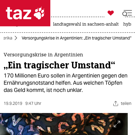

taz zahl ich
niedrigwasser
rente
landtagswahl in sachsen-anhalt
hybri

taz zahl ich
merika
Versorgungskrise in Argentinien: „Ein tragischer Umstand“
taz zahl ich
themen
Versorgungskrise in Argentinien
„Ein tragischer Umstand“
politik
170 Millionen Euro sollen in Argentinien gegen den
öko
Ernährungsnotstand helfen. Aus welchen Töpfen
das Geld kommt, ist noch unklar.
gesellschaft
19.9.2019
9:47 Uhr
teilen
kultur
sport