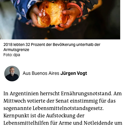
berlin
nord
wahrheit
verlag
2018 lebten 32 Prozent der Bevölkerung unterhalb der
Armutsgrenze
verlag
Foto: dpa
veranstaltungen
shop
Aus Buenos Aires
Jürgen Vogt
fragen & hilfe
In Argentinien herrscht Ernährungsnotstand. Am
unterstützen
Mittwoch votierte der Senat einstimmig für das
abo
sogenannte Lebensmittelnotstandsgesetz.
Kernpunkt ist die Aufstockung der
genossenschaft
Lebensmittelhilfen für Arme und Notleidende um