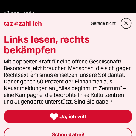
ePaper Login
taz
zahl ich
Gerade nicht

Downloads für Abonnierende
Links lesen, rechts
bekämpfen
© 2026 taz Verlags und Vertriebs GmbH
Mit doppelter Kraft für eine offene Gesellschaft!
Alle Rechte vorbehalten. Bei rechtlichen Fragen oder für Genehmigungen
wenden Sie sich bitte an
lizenzen@taz.de
Besonders jetzt brauchen Menschen, die sich gegen
Rechtsextremismus einsetzen, unsere Solidarität.
Daher gehen 50 Prozent der Einnahmen aus
Feedback
Redaktionsstatut
Kommune-Richtlinien
KI-
Neuanmeldungen an „Alles beginnt im Zentrum“ –
eine Kampagne, die bedrohte linke Kulturzentren
Leitlinie
Informant
Datenschutz
Impressum
AGB
und Jugendorte unterstützt. Sind Sie dabei?
Seitenwende
Einwilligungen widerrufen (Ads)

Ja, ich will
Schon dabei!