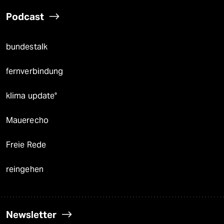
Podcast
bundestalk
fernverbindung
klima update°
Mauerecho
Freie Rede
reingehen
Newsletter