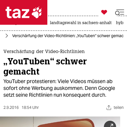

taz zahl ich
niedrigwasser
rente
landtagswahl in sachsen-anhalt
hybri

taz zahl ich
ie
Verschärfung der Video-Richtlinien: „YouTuben“ schwer gemach
taz zahl ich
themen
Verschärfung der Video-Richtlinien
„YouTuben“ schwer
politik
gemacht
öko
YouTuber protestieren: Viele Videos müssen ab
sofort ohne Werbung auskommen. Denn Google
gesellschaft
setzt seine Richtlinien nun konsequent durch.
kultur
2.9.2016
18:54 Uhr
teilen
sport