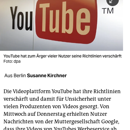
berlin
nord
wahrheit
verlag
verlag
YouTube hat zum Ärger vieler Nutzer seine Richtlinien verschärft
Foto: dpa
veranstaltungen
shop
Aus Berlin
Susanne Kirchner
fragen & hilfe
Die Videoplattform YouTube hat ihre Richtlinien
unterstützen
verschärft und damit für Unsicherheit unter
vielen Produzenten von Videos gesorgt. Von
abo
Mittwoch auf Donnerstag erhielten Nutzer
genossenschaft
Nachrichten von der Muttergesellschaft Google,
dass ihre Videos von YouTubes Werbeservice ab