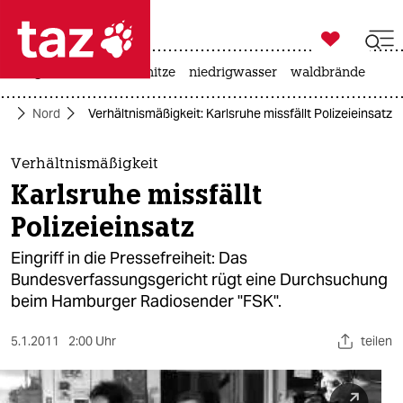

taz zahl ich
krieg in der ukraine
hitze
niedrigwasser
waldbrände

taz zahl ich
te
Nord
Verhältnismäßigkeit: Karlsruhe missfällt Polizeieinsatz
taz zahl ich
themen
Verhältnismäßigkeit
Karlsruhe missfällt
politik
Polizeieinsatz
öko
Eingriff in die Pressefreiheit: Das
Bundesverfassungsgericht rügt eine Durchsuchung
gesellschaft
beim Hamburger Radiosender "FSK".
kultur
5.1.2011
2:00 Uhr
teilen
sport