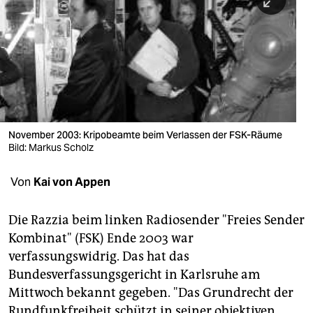
berlin
nord
wahrheit
verlag
verlag
November 2003: Kripobeamte beim Verlassen der FSK-Räume
Bild: Markus Scholz
veranstaltungen
shop
Von
Kai von Appen
fragen & hilfe
Die Razzia beim linken Radiosender "Freies Sender
unterstützen
Kombinat" (FSK) Ende 2003 war
verfassungswidrig. Das hat das
abo
Bundesverfassungsgericht in Karlsruhe am
genossenschaft
Mittwoch bekannt gegeben. "Das Grundrecht der
Rundfunkfreiheit schützt in seiner objektiven