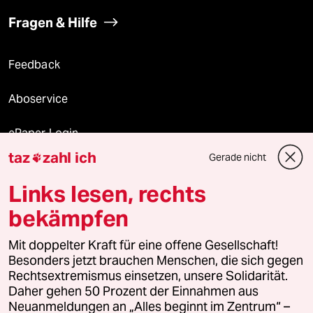
Fragen & Hilfe
Feedback
Aboservice
ePaper Login
taz
zahl ich
Gerade nicht

Downloads für Abonnierende
Links lesen, rechts
bekämpfen
© 2026 taz Verlags und Vertriebs GmbH
Mit doppelter Kraft für eine offene Gesellschaft!
Alle Rechte vorbehalten. Bei rechtlichen Fragen oder für Genehmigungen
wenden Sie sich bitte an
lizenzen@taz.de
Besonders jetzt brauchen Menschen, die sich gegen
Rechtsextremismus einsetzen, unsere Solidarität.
Daher gehen 50 Prozent der Einnahmen aus
Feedback
Redaktionsstatut
Kommune-Richtlinien
KI-
Neuanmeldungen an „Alles beginnt im Zentrum“ –