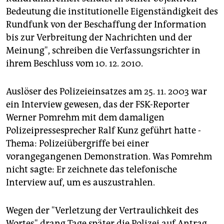
epaper login
Bedeutung die institutionelle Eigenständigkeit des
Rundfunk von der Beschaffung der Information
bis zur Verbreitung der Nachrichten und der
Meinung", schreiben die Verfassungsrichter in
ihrem Beschluss vom 10. 12. 2010.
Auslöser des Polizeieinsatzes am 25. 11. 2003 war
ein Interview gewesen, das der FSK-Reporter
Werner Pomrehm mit dem damaligen
Polizeipressesprecher Ralf Kunz geführt hatte -
Thema: Polizeiübergriffe bei einer
vorangegangenen Demonstration. Was Pomrehm
nicht sagte: Er zeichnete das telefonische
Interview auf, um es auszustrahlen.
Wegen der "Verletzung der Vertraulichkeit des
Wortes" drang Tage später die Polizei auf Antrag