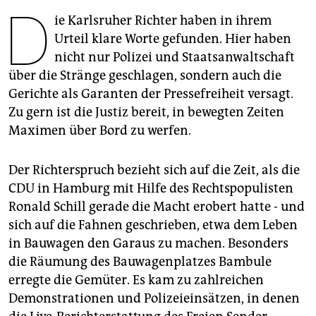
berlin
D
ie Karlsruher Richter haben in ihrem
nord
Urteil klare Worte gefunden. Hier haben
nicht nur Polizei und Staatsanwaltschaft
wahrheit
über die Stränge geschlagen, sondern auch die
Gerichte als Garanten der Pressefreiheit versagt.
verlag
Zu gern ist die Justiz bereit, in bewegten Zeiten
verlag
Maximen über Bord zu werfen.
veranstaltungen
Der Richterspruch bezieht sich auf die Zeit, als die
shop
CDU in Hamburg mit Hilfe des Rechtspopulisten
Ronald Schill gerade die Macht erobert hatte - und
fragen & hilfe
sich auf die Fahnen geschrieben, etwa dem Leben
unterstützen
in Bauwagen den Garaus zu machen. Besonders
die Räumung des Bauwagenplatzes Bambule
abo
erregte die Gemüter. Es kam zu zahlreichen
genossenschaft
Demonstrationen und Polizeieinsätzen, in denen