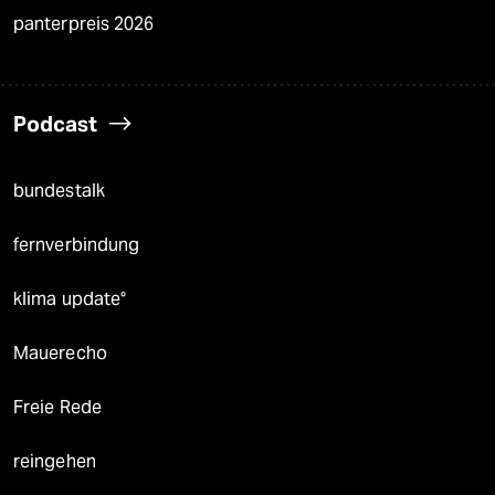
panterpreis 2026
Podcast
bundestalk
fernverbindung
klima update°
Mauerecho
Freie Rede
reingehen