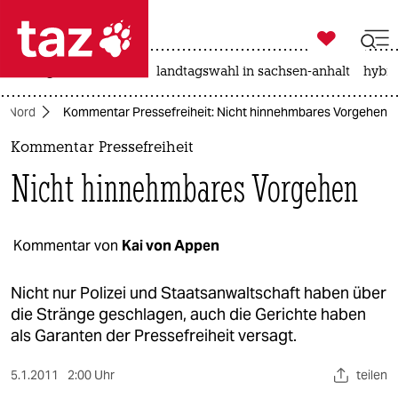

taz zahl ich
niedrigwasser
rente
landtagswahl in sachsen-anhalt
hybri

taz zahl ich
Nord
Kommentar Pressefreiheit: Nicht hinnehmbares Vorgehen
taz zahl ich
Kommentar Pressefreiheit
themen
Nicht hinnehmbares Vorgehen
politik
öko
Kommentar von
Kai von Appen
gesellschaft
Nicht nur Polizei und Staatsanwaltschaft haben über
die Stränge geschlagen, auch die Gerichte haben
kultur
als Garanten der Pressefreiheit versagt.
sport
5.1.2011
2:00 Uhr
teilen