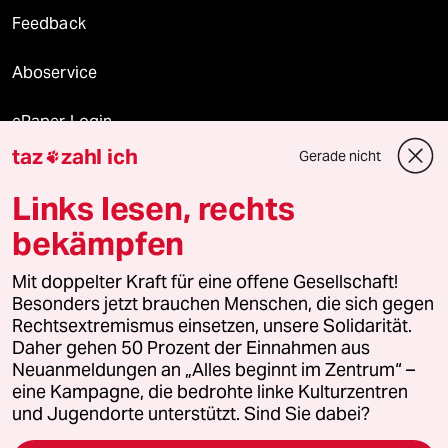
Feedback
Aboservice
ePaper Login
taz
zahl ich
Gerade nicht

Downloads für Abonnierende
Links lesen, rechts
bekämpfen
© 2026 taz Verlags und Vertriebs GmbH
Alle Rechte vorbehalten. Bei rechtlichen Fragen oder für Genehmigungen
Mit doppelter Kraft für eine offene Gesellschaft!
wenden Sie sich bitte an
lizenzen@taz.de
Besonders jetzt brauchen Menschen, die sich gegen
Rechtsextremismus einsetzen, unsere Solidarität.
Daher gehen 50 Prozent der Einnahmen aus
Feedback
Redaktionsstatut
Kommune-Richtlinien
KI-
Neuanmeldungen an „Alles beginnt im Zentrum“ –
eine Kampagne, die bedrohte linke Kulturzentren
Leitlinie
Informant
Datenschutz
Impressum
AGB
und Jugendorte unterstützt. Sind Sie dabei?