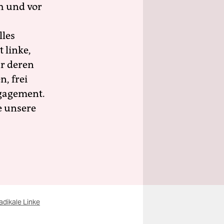
h und vor
lles
 linke,
ür deren
n, frei
ngagement.
e unsere
adikale Linke