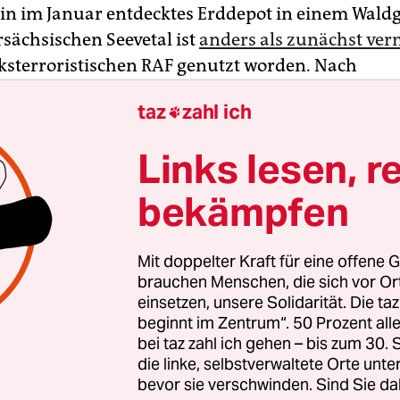
Ein im Januar entdecktes Erddepot in einem Wald
sächsischen Seevetal ist
anders als zunächst ver
nksterroristischen RAF genutzt worden. Nach
ngen durch Experten sei davon auszugehen, dass
taz
zahl ich

h gefundenen Papiere Abschriften und Kopien v
der linksextremistischen
Revolutionären Zellen (R
Links lesen, r
 Landeskriminalamt (LKA) in Niedersachsen am M
mit.
bekämpfen
luss der kriminaltechnischen Untersuchungen 
Mit doppelter Kraft für eine offene G
davon aus, dass das Fass im Zeitraum zwischen En
brauchen Menschen, die sich vor O
Anfang der 90er Jahre im Boden versteckt wurde.
einsetzen, unsere Solidarität. Die ta
beginnt im Zentrum“. 50 Prozent a
eben den Schriftstücken auch Chemikalien. Exper
bei taz zahl ich gehen – bis zum 30
Spuren zu sichern, diese konnten aber keiner Per
die linke, selbstverwaltete Orte unte
 werden. Auch Hinweise auf strafbare Handlung
bevor sie verschwinden. Sind Sie da