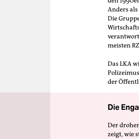
den 1990er
Anders als
Die Gruppe
Wirtschaft
verantwort
meisten RZ-
Das LKA wi
Polizeimus
der Öffent
Die Enga
Der drohe
zeigt, wie