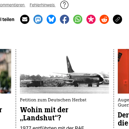
ommentieren
Fehlerhinweis
 teilen
Petition zum Deutschen Herbst
Auge
Gueri
r
Wohin mit der
Der
„Landshut“?
die
1977 entführten mit der RAF