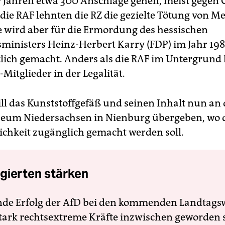
 Jahren etwa 300 Anschläge gehen, meist gegen
 die RAF lehnten die RZ die gezielte Tötung von M
 wird aber für die Ermordung des hessischen
sministers Heinz-Herbert Karry (FDP) im Jahr 198
lich gemacht. Anders als die RAF im Untergrund 
Mitglieder in der Legalität.
ll das Kunststoffgefäß und seinen Inhalt nun an 
eum Niedersachsen in Nienburg übergeben, wo 
lichkeit zugänglich gemacht werden soll.
gierten stärken
nde Erfolg der AfD bei den kommenden Landtags
 stark rechtsextreme Kräfte inzwischen geworden 