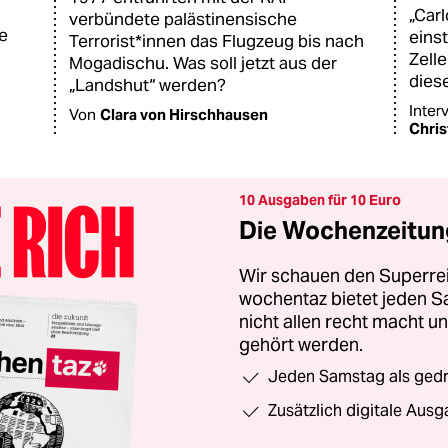
„Car
verbündete palästinensische
e
eins
Terrorist*innen das Flugzeug bis nach
Zelle
Mogadischu. Was soll jetzt aus der
diese
„Landshut“ werden?
Inter
Von
Clara von Hirschhausen
Chris
10 Ausgaben für 10 Euro
Die Wochenzeitung
Wir schauen den Superrei
wochentaz bietet jeden S
nicht allen recht macht 
gehört werden.
Jeden Samstag als gedru
Zusätzlich digitale Ausg