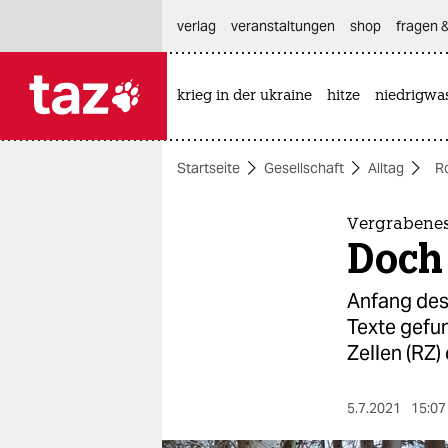
hautnavigation anspringen
hauptinhalt anspringen
footer anspringen
verlag
veranstaltungen
shop
fragen &
krieg in der ukraine
hitze
niedrigwa

taz zahl ich
taz zahl ich
Startseite
Gesellschaft
Alltag
R
themen
politik
Vergrabenes
Doch
öko
Anfang des
gesellschaft
Texte gefu
Zellen (RZ) 
kultur
sport
5.7.2021
15:07