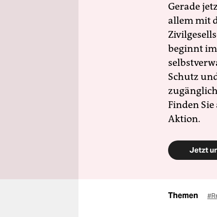
Gerade jet
allem mit d
Zivilgesell
beginnt im
selbstverw
Schutz und 
zugänglich
Finden Sie
Aktion.
Jetzt u
Themen
#Re