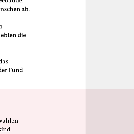
 Gebäude.
enschen ab.
1
lebten die
das
der Fund
wahlen
sind.