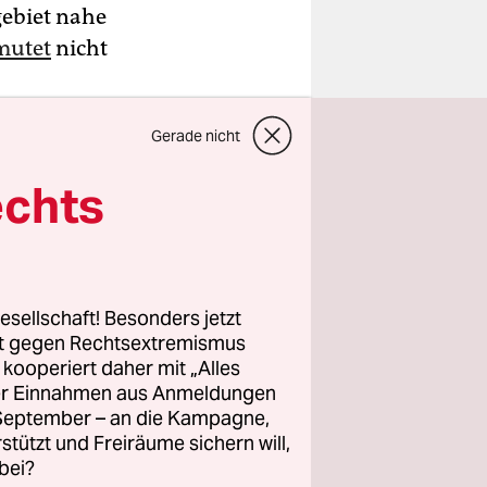
gebiet nahe
mutet
nicht
 die in
Gerade nicht
on
Z)
seien,
echts
ontag in
gehen die
esellschaft! Besonders jetzt
de der 80er
rt gegen Rechtsextremismus
 Darin
z kooperiert daher mit „Alles
ller Einnahmen aus Anmeldungen
ten war es
. September – an die Kampagne,
son
rstützt und Freiräume sichern will,
en hätten
bei?