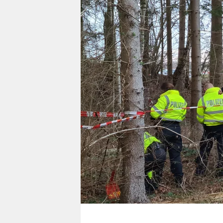
berlin
nord
wahrheit
verlag
verlag
veranstaltungen
shop
fragen & hilfe
unterstützen
abo
genossenschaft