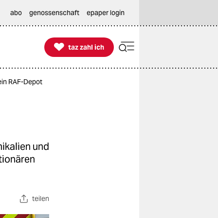
abo
genossenschaft
epaper login

taz zahl ich
taz zahl ich
ein RAF-Depot
ikalien und
tionären
teilen