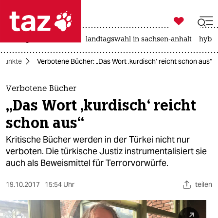

taz zahl ich
niedrigwasser
rente
landtagswahl in sachsen-anhalt
hybri

taz zahl ich
punkte
Verbotene Bücher: „Das Wort ‚kurdisch‘ reicht schon aus“
taz zahl ich
themen
Verbotene Bücher
„Das Wort ‚kurdisch‘ reicht
politik
schon aus“
öko
Kritische Bücher werden in der Türkei nicht nur
verboten. Die türkische Justiz instrumentalisiert sie
gesellschaft
auch als Beweismittel für Terrorvorwürfe.
kultur
19.10.2017
15:54 Uhr
teilen
sport