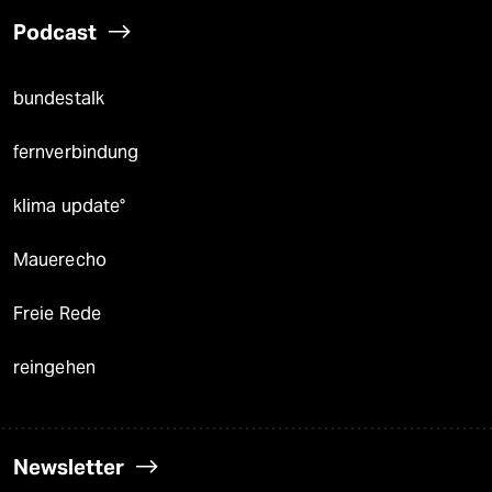
Podcast
bundestalk
fernverbindung
klima update°
Mauerecho
Freie Rede
reingehen
Newsletter