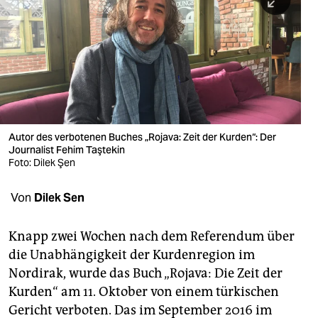
berlin
nord
wahrheit
verlag
verlag
Autor des verbotenen Buches „Rojava: Zeit der Kurden“: Der
Journalist Fehim Taştekin
veranstaltungen
Foto: Dilek Şen
shop
Von
Dilek Sen
fragen & hilfe
unterstützen
Knapp zwei Wochen nach dem Referendum über
die Unabhängigkeit der Kurdenregion im
abo
Nordirak, wurde das Buch „Rojava: Die Zeit der
Kurden“ am 11. Oktober von einem türkischen
genossenschaft
Gericht verboten. Das im September 2016 im