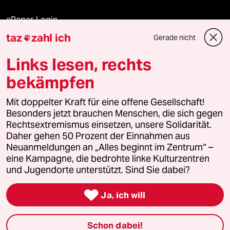
ePaper Login
taz
zahl ich
Gerade nicht

Downloads für Abonnierende
Links lesen, rechts
bekämpfen
© 2026 taz Verlags und Vertriebs GmbH
Mit doppelter Kraft für eine offene Gesellschaft!
Alle Rechte vorbehalten. Bei rechtlichen Fragen oder für Genehmigungen
wenden Sie sich bitte an
lizenzen@taz.de
Besonders jetzt brauchen Menschen, die sich gegen
Rechtsextremismus einsetzen, unsere Solidarität.
Daher gehen 50 Prozent der Einnahmen aus
Feedback
Redaktionsstatut
Kommune-Richtlinien
KI-
Neuanmeldungen an „Alles beginnt im Zentrum“ –
eine Kampagne, die bedrohte linke Kulturzentren
Leitlinie
Informant
Datenschutz
Impressum
AGB
und Jugendorte unterstützt. Sind Sie dabei?
Seitenwende
Einwilligungen widerrufen (Ads)

Ja, ich will
Schon dabei!