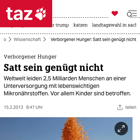

taz zahl ich
bergsteigen
usa unter trump
katzen
landtagswahl in sachs

taz zahl ich
Öko
Wissenschaft
Verborgener Hunger: Satt sein genügt nicht
taz zahl ich
themen
Verborgener Hunger
Satt sein genügt nicht
politik
Weltweit leiden 2,5 Milliarden Menschen an einer
öko
Unterversorgung mit lebenswichtigen
Mikronährstoffen. Vor allem Kinder sind betroffen.
gesellschaft
15.2.2013
8:47 Uhr
teilen
kultur
sport