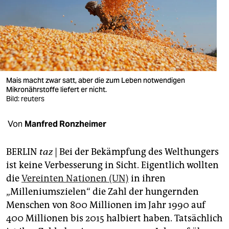
berlin
nord
wahrheit
verlag
Mais macht zwar satt, aber die zum Leben notwendigen
verlag
Mikronährstoffe liefert er nicht.
Bild: reuters
veranstaltungen
Von
Manfred Ronzheimer
shop
fragen & hilfe
BERLIN
taz
| Bei der Bekämpfung des Welthungers
ist keine Verbesserung in Sicht. Eigentlich wollten
unterstützen
die
Vereinten Nationen (UN)
in ihren
abo
„Milleniumszielen“ die Zahl der hungernden
Menschen von 800 Millionen im Jahr 1990 auf
genossenschaft
400 Millionen bis 2015 halbiert haben. Tatsächlich