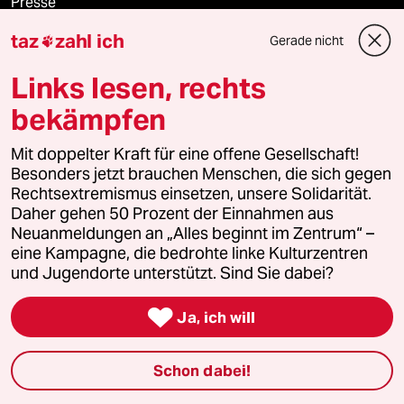
Presse
taz
zahl ich
Gerade nicht

Links lesen, rechts
Unterstützen
bekämpfen
abo
Mit doppelter Kraft für eine offene Gesellschaft!
Besonders jetzt brauchen Menschen, die sich gegen
genossenschaft
Rechtsextremismus einsetzen, unsere Solidarität.
Daher gehen 50 Prozent der Einnahmen aus
taz zahl ich
Neuanmeldungen an „Alles beginnt im Zentrum“ –
eine Kampagne, die bedrohte linke Kulturzentren
recherchefonds ausland
und Jugendorte unterstützt. Sind Sie dabei?

panterstiftung
Ja, ich will
panterpreis 2026
Schon dabei!