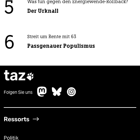
5
Was tun gegen den Energiewende-Rollback?
Der Urknall
6
Streit um Rente mit 63
Passgenauer Populismus
taz

Folgen Sie uns
Ressorts
Politik