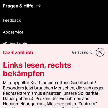
Fragen & Hilfe
Feedback
Aboservice
ePaper Login
taz
zahl ich
Gerade nicht

Downloads für Abonnierende
Links lesen, rechts
bekämpfen
© 2026 taz Verlags und Vertriebs GmbH
Mit doppelter Kraft für eine offene Gesellschaft!
Alle Rechte vorbehalten. Bei rechtlichen Fragen oder für Genehmigungen
wenden Sie sich bitte an
lizenzen@taz.de
Besonders jetzt brauchen Menschen, die sich gegen
Rechtsextremismus einsetzen, unsere Solidarität.
Daher gehen 50 Prozent der Einnahmen aus
Feedback
Redaktionsstatut
Kommune-Richtlinien
KI-
Neuanmeldungen an „Alles beginnt im Zentrum“ –