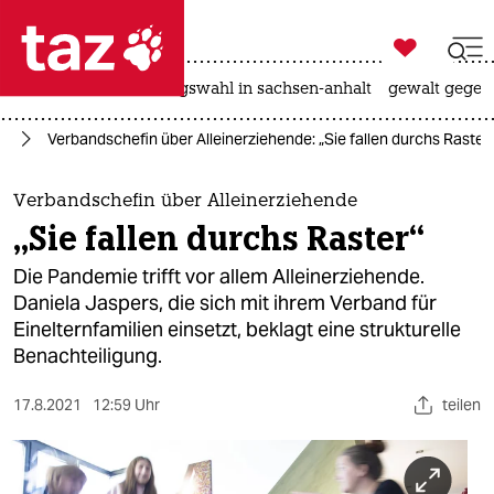

taz zahl ich
hitze
surfen
landtagswahl in sachsen-anhalt
gewalt gegen

taz zahl ich
ut
Verbandschefin über Alleinerziehende: „Sie fallen durchs Raster
taz zahl ich
themen
Verbandschefin über Alleinerziehende
„Sie fallen durchs Raster“
politik
Die Pandemie trifft vor allem Alleinerziehende.
öko
Daniela Jaspers, die sich mit ihrem Verband für
Einelternfamilien einsetzt, beklagt eine strukturelle
gesellschaft
Benachteiligung.
kultur
17.8.2021
12:59 Uhr
teilen
sport