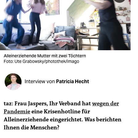
berlin
nord
wahrheit
verlag
verlag
Alleinerziehende Mutter mit zwei Töchtern
Foto: Ute Grabowsky/photothek/imago
veranstaltungen
shop
Interview von
Patricia Hecht
fragen & hilfe
unterstützen
taz: Frau Jaspers, Ihr Verband hat
wegen der
Pandemie
eine Krisenhotline für
abo
Alleinerziehende eingerichtet. Was berichten
Ihnen die Menschen?
genossenschaft