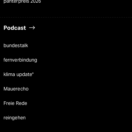
panterpreis 2026
Podcast
bundestalk
fernverbindung
klima update°
Mauerecho
Freie Rede
reingehen