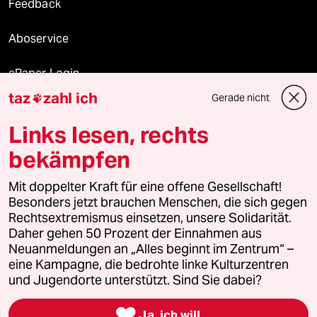
Feedback
Aboservice
ePaper Login
taz
zahl ich
Gerade nicht

Downloads für Abonnierende
Links lesen, rechts
bekämpfen
© 2026 taz Verlags und Vertriebs GmbH
Alle Rechte vorbehalten. Bei rechtlichen Fragen oder für Genehmigungen
Mit doppelter Kraft für eine offene Gesellschaft!
wenden Sie sich bitte an
lizenzen@taz.de
Besonders jetzt brauchen Menschen, die sich gegen
Rechtsextremismus einsetzen, unsere Solidarität.
Daher gehen 50 Prozent der Einnahmen aus
Feedback
Redaktionsstatut
Kommune-Richtlinien
KI-
Neuanmeldungen an „Alles beginnt im Zentrum“ –
eine Kampagne, die bedrohte linke Kulturzentren
Leitlinie
Informant
Datenschutz
Impressum
AGB
und Jugendorte unterstützt. Sind Sie dabei?
Seitenwende
Einwilligungen widerrufen (Ads)

Ja, ich will