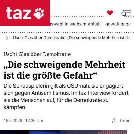

taz zahl ich
hitze
surfen
landtagswahl in sachsen-anhalt
gewalt gegen

taz zahl ich
ag
Uschi Glas über Demokratie: „Die schweigende Mehrheit ist die 
taz zahl ich
themen
Uschi Glas über Demokratie
„Die schweigende Mehrheit
politik
ist die größte Gefahr“
öko
Die Schauspielerin gilt als CSU-nah, sie engagiert
sich gegen Antisemitismus. Im taz-Interview fordert
gesellschaft
sie die Menschen auf, für die Demokratie zu
kämpfen.
kultur
sport
15.5.2026
12:36 Uhr
teilen