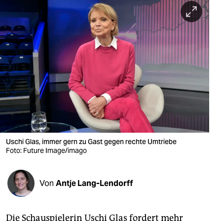
berlin
nord
wahrheit
verlag
verlag
veranstaltungen
shop
Uschi Glas, immer gern zu Gast gegen rechte Umtriebe
fragen & hilfe
Foto: Future Image/imago
unterstützen
Von
Antje Lang-Lendorff
abo
genossenschaft
Die Schauspielerin Uschi Glas fordert mehr