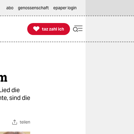
abo
genossenschaft
epaper login

taz zahl ich
taz zahl ich
om
Lied die
e, sind die
teilen