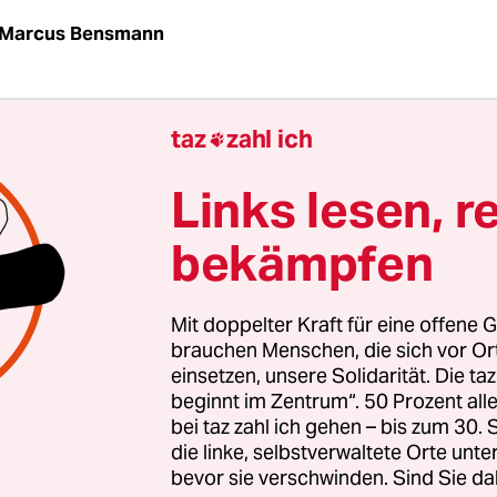
Marcus Bensmann
ische Poet ist wütend. Seinen Zorn setzt Abduval
taz
zahl ich

 Verse. "Wer bist du, du bist obdachlos, ein Flücht
echter Idiot. Deine Stimme verschleiert. Für die Ki
Links lesen, r
issene Hexe", lautet das Lied des Kirgisen, das ei
bekämpfen
irgisischen Stadt auf der Titelseite abdruckte. Ak
nennen sich in dem zentralasiatischen Land an de
n Grenze die Volksdichter, die das tausend Jahre 
Mit doppelter Kraft für eine offene G
 rezitieren. Rappern ähnlich tragen sie die
brauchen Menschen, die sich vor O
einsetzen, unsere Solidarität. Die ta
htungen vor, während sie ein Zupfinstrument sp
beginnt im Zentrum“. 50 Prozent a
Weise Hochzeiten und andere Familienfeste unter
bei taz zahl ich gehen – bis zum 30
die linke, selbstverwaltete Orte unte
bevor sie verschwinden. Sind Sie da
ann man in Kirgisien seinen Unterhalt ganz gut v