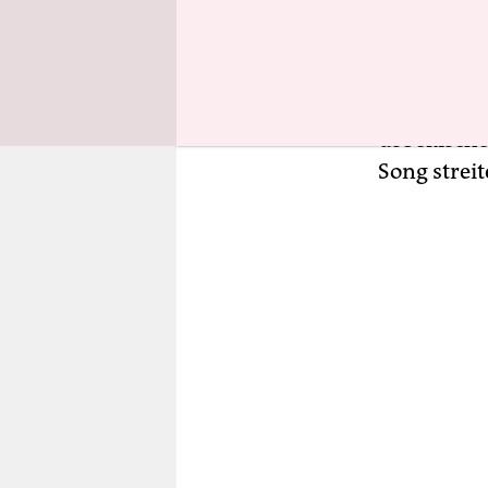
Vor allem 
Mangelware
Ausschreit
veröffentli
usbekische
Song streit