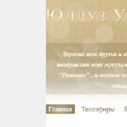
berlin
nord
wahrheit
verlag
verlag
veranstaltungen
shop
fragen & hilfe
unterstützen
abo
genossenschaft