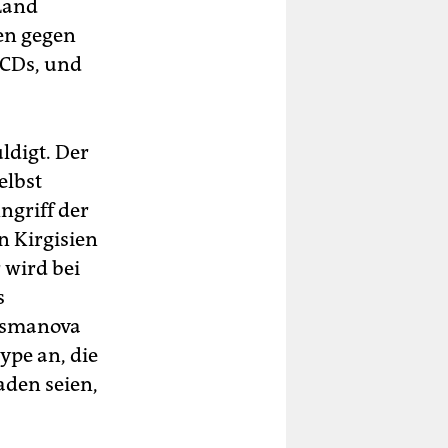
 Land
ten gegen
 CDs, und
ldigt. Der
elbst
ngriff der
n Kirgisien
 wird bei
s
 Usmanova
type an, die
aden seien,