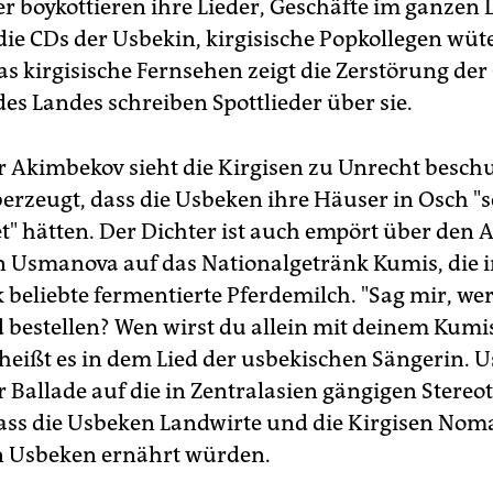
r boykottieren ihre Lieder, Geschäfte im ganzen
die CDs der Usbekin, kirgisische Popkollegen wü
as kirgisische Fernsehen zeigt die Zerstörung der
es Landes schreiben Spottlieder über sie.
r Akimbekov sieht die Kirgisen zu Unrecht beschu
berzeugt, dass die Usbeken ihre Häuser in Osch "s
" hätten. Der Dichter ist auch empört über den A
n Usmanova auf das Nationalgetränk Kumis, die i
 beliebte fermentierte Pferdemilch. "Sag mir, wer
ld bestellen? Wen wirst du allein mit deinem Kumi
, heißt es in dem Lied der usbekischen Sängerin.
er Ballade auf die in Zentralasien gängigen Stereo
ass die Usbeken Landwirte und die Kirgisen Nom
n Usbeken ernährt würden.