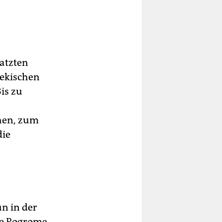
atzten
bekischen
is zu
hen, zum
die
n in der
die Pogrome