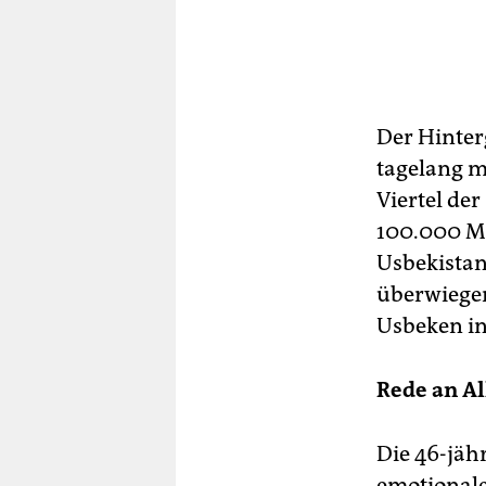
Der Hinter
tagelang mi
Viertel de
100.000 Me
Usbekista
überwiegen
Usbeken in 
Rede an Al
Die 46-jäh
emotionale