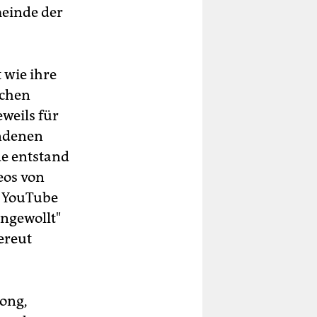
meinde der
 wie ihre
schen
weils für
undenen
de entstand
eos von
f YouTube
ungewollt"
ereut
Song,