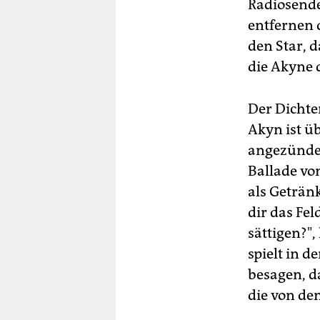
Radiosende
entfernen 
den Star, d
die Akyne d
Der Dichte
Akyn ist ü
angezündet
Ballade vo
als Getränk
dir das Fe
sättigen?"
spielt in d
besagen, d
die von de