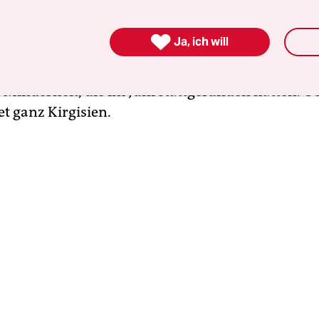
wenn, wie in diesem Sommer, brisante Themen k
 sind. Und in Kirgisien sind das die gewalttägig

Ja, ich will
ungen und Yulduz Usmanova. Der usbekische Po
chte kürzlich ein Lied über die Pogrome gegen die
 Minderheit, die im Juni stattgefunden hatten. Ü
et ganz Kirgisien.