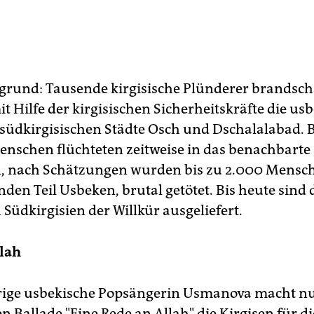
grund: Tausende kirgisische Plünderer brandsch
t Hilfe der kirgisischen Sicherheitskräfte die us
r südkirgisischen Städte Osch und Dschalalabad. B
nschen flüchteten zeitweise in das benachbarte
n, nach Schätzungen wurden bis zu 2.000 Mensc
den Teil Usbeken, brutal getötet. Bis heute sind 
Südkirgisien der Willkür ausgeliefert.
lah
rige usbekische Popsängerin Usmanova macht nu
n Ballade "Eine Rede an Allah" die Kirgisen für 