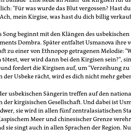
lich: "Für was wurde das Blut vergossen? Hast du
ch, mein Kirgise, was hast du dich billig verkauf
Song beginnt mit den Klängen des usbekischen
ments Dombra. Später entfaltet Usmanova ihre v
ft zu einer von Ethnopop getragenen Melodie: 
 tötest, wer wird dann bei den Kirgisen sein?", si
nd fordert die Kirgisen auf, um "Verzeihung zu b
 der Usbeke rächt, wird es dich nicht mehr geben
 der usbekischen Sängerin treffen auf den nationa
 der kirgisischen Gesellschaft. Und dabei ist U
dwer, sie wird in allen fünf zentralasiatischen St
aspischem Meer und chinesischer Grenze vereh
nd sie singt auch in allen Sprachen der Region. Nun