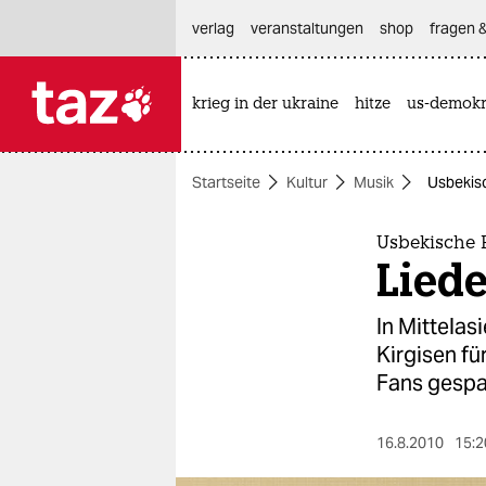
hautnavigation anspringen
hauptinhalt anspringen
footer anspringen
verlag
veranstaltungen
shop
fragen &
krieg in der ukraine
hitze
us-demokr

taz zahl ich
taz zahl ich
Startseite
Kultur
Musik
Usbekis
themen
politik
Usbekische
Lied
öko
In Mittelas
gesellschaft
Kirgisen f
Fans gespa
kultur
sport
16.8.2010
15:2