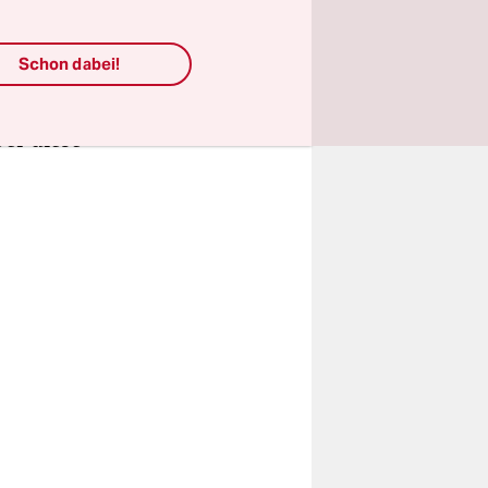
eine
en
Schon dabei!
pstar
ber diese