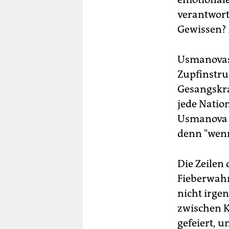
verantwort
Gewissen? A
Usmanovas 
Zupfinstru
Gesangskra
jede Nation
Usmanova u
denn "wenn
Die Zeilen
Fieberwahn
nicht irgen
zwischen K
gefeiert, u