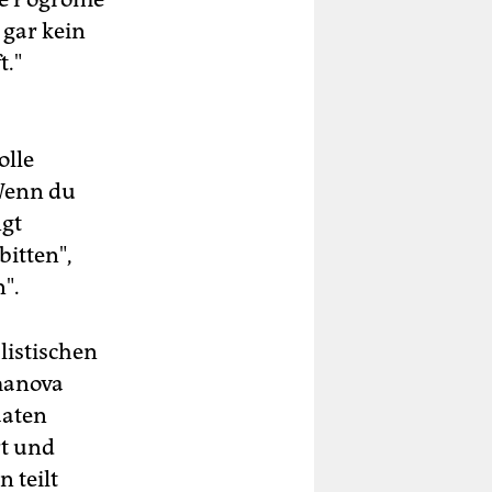
 gar kein
t."
olle
"Wenn du
ngt
itten",
".
listischen
smanova
aaten
rt und
 teilt