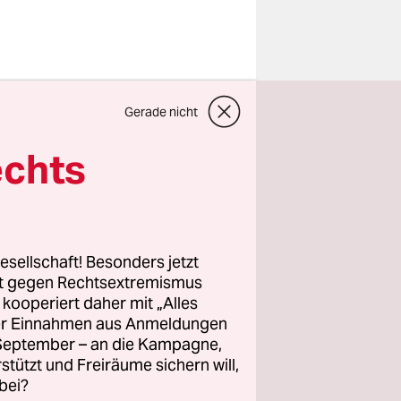
i Akimbekov
Gerade nicht
ling, kein
rgisen bist
echts
ne Zeitung
imbekov ist
r
alte
esellschaft! Besonders jetzt
rt gegen Rechtsextremismus
z kooperiert daher mit „Alles
ielen und
ller Einnahmen aus Anmeldungen
halten.
. September – an die Kampagne,
rstützt und Freiräume sichern will,
bei?
erdienen.