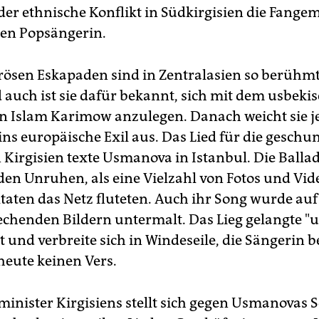
 der ethnische Konflikt in Südkirgisien die Fange
hen Popsängerin.
ösen Eskapaden sind in Zentralasien so berühmt
d auch ist sie dafür bekannt, sich mit dem usbeki
n Islam Karimow anzulegen. Danach weicht sie je
 ins europäische Exil aus. Das Lied für die gesch
 Kirgisien texte Usmanova in Istanbul. Die Balla
den Unruhen, als eine Vielzahl von Fotos und Vid
taten das Netz fluteten. Auch ihr Song wurde au
echenden Bildern untermalt. Das Lieg gelangte "
t und verbreite sich in Windeseile, die Sängerin b
heute keinen Vers.
minister Kirgisiens stellt sich gegen Usmanovas 