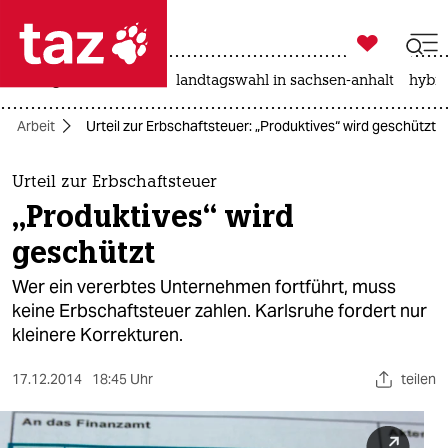

taz zahl ich
niedrigwasser
rente
landtagswahl in sachsen-anhalt
hybri

taz zahl ich
Arbeit
Urteil zur Erbschaftsteuer: „Produktives“ wird geschützt
taz zahl ich
themen
Urteil zur Erbschaftsteuer
„Produktives“ wird
politik
geschützt
öko
Wer ein vererbtes Unternehmen fortführt, muss
keine Erbschaftsteuer zahlen. Karlsruhe fordert nur
gesellschaft
kleinere Korrekturen.
kultur
17.12.2014
18:45 Uhr
teilen
sport