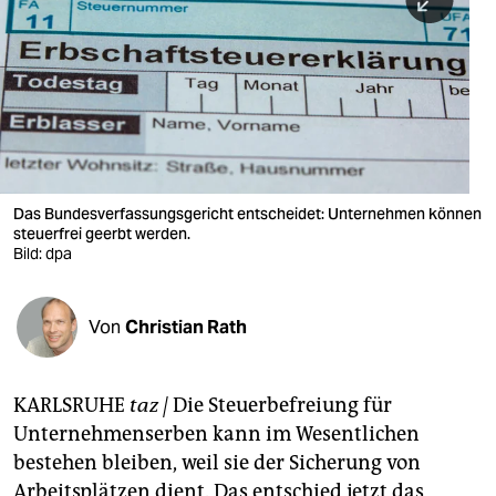
berlin
nord
wahrheit
verlag
verlag
Das Bundesverfassungsgericht entscheidet: Unternehmen können
steuerfrei geerbt werden.
veranstaltungen
Bild: dpa
shop
fragen & hilfe
Von
Christian Rath
unterstützen
KARLSRUHE
taz |
Die Steuerbefreiung für
abo
Unternehmenserben kann im Wesentlichen
genossenschaft
bestehen bleiben, weil sie der Sicherung von
Arbeitsplätzen dient. Das entschied jetzt das