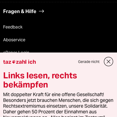
Fragen & Hilfe
Feedback
Aboservice
ePaper Login
taz
zahl ich
Gerade nicht

Downloads für Abonnierende
Links lesen, rechts
bekämpfen
© 2026 taz Verlags und Vertriebs GmbH
Alle Rechte vorbehalten. Bei rechtlichen Fragen oder für Genehmigungen
Mit doppelter Kraft für eine offene Gesellschaft!
wenden Sie sich bitte an
lizenzen@taz.de
Besonders jetzt brauchen Menschen, die sich gegen
Rechtsextremismus einsetzen, unsere Solidarität.
Daher gehen 50 Prozent der Einnahmen aus
Feedback
Redaktionsstatut
Kommune-Richtlinien
KI-