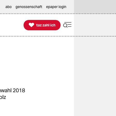
abo
genossenschaft
epaper login

taz zahl ich
taz zahl ich
enwahl 2018
olz