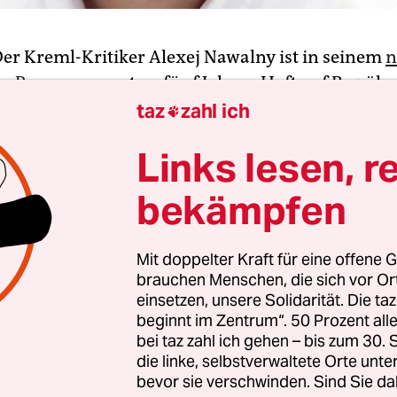
Der Kreml-Kritiker Alexej Nawalny ist in seinem
n
en Prozess
erneut zu fünf Jahren Haft auf Bewäh
worden. Ein Gericht in der Stadt Kirow sprach den
taz
zahl ich

russischen Blogger und Oppositionellen am Mit
Links lesen, r
untreuung schuldig. Nawalny kündigte umgehen
ei der für März 2018 geplanten Präsidentschafts
bekämpfen
. Nach dem erneuten Schuldspruch wird er mögl
 kandidieren dürfen.
Mit doppelter Kraft für eine offene G
brauchen Menschen, die sich vor O
 Verfassung habe ich das volle Recht, an der Wah
einsetzen, unsere Solidarität. Die ta
en und das werde ich auch“, sagte Nawalny nach
beginnt im Zentrum“. 50 Prozent a
kündung vor Journalisten. Er werde zudem weiter
bei taz zahl ich gehen – bis zum 30
die linke, selbstverwaltete Orte unte
 der Menschen vertreten, die sich Russland als „n
bevor sie verschwinden. Sind Sie da
nd nicht korruptes Land“ vorstellten.