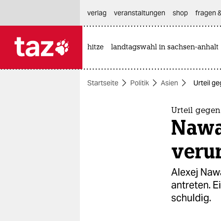
hautnavigation anspringen
hauptinhalt anspringen
footer anspringen
verlag
veranstaltungen
shop
fragen &
hitze
landtagswahl in sachsen-anhalt

taz zahl ich
taz zahl ich
Startseite
Politik
Asien
Urteil g
themen
politik
Urteil gegen
Nawa
öko
verur
gesellschaft
Alexej Naw
kultur
antreten. 
schuldig.
sport