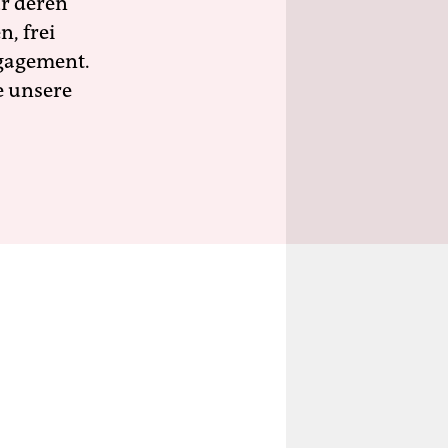
ür deren
n, frei
ngagement.
e unsere