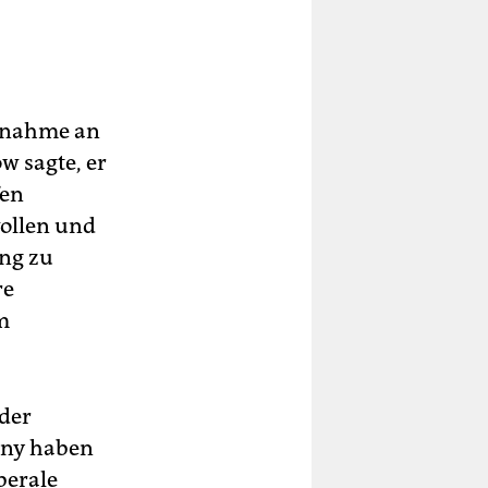
ilnahme an
w sagte, er
fen
wollen und
ng zu
re
m
eder
lny haben
berale