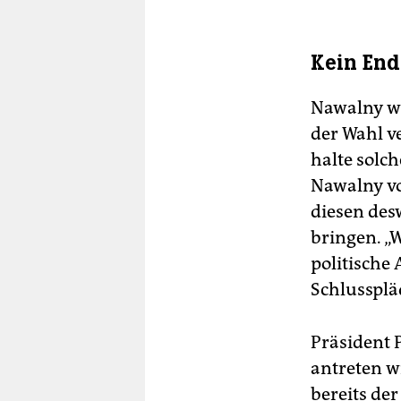
Kein End
Nawalny wi
der Wahl v
halte solc
Nawalny vo
diesen des
bringen. „W
politische 
Schlussplä
Präsident P
antreten w
bereits de