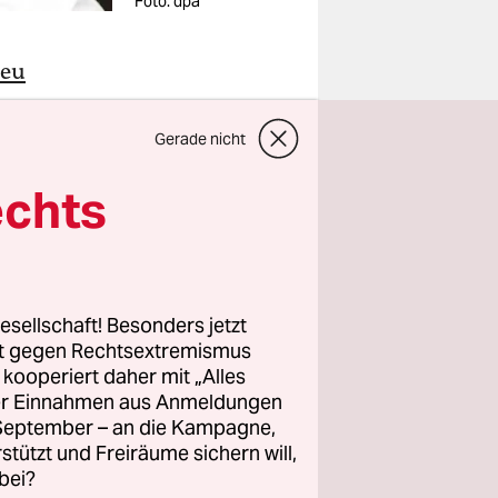
Foto: dpa
eu
rung
Gerade nicht
twoch
echts
d an,
wahl
icherweise
esellschaft! Besonders jetzt
rt gegen Rechtsextremismus
l
z kooperiert daher mit „Alles
 der
ller Einnahmen aus Anmeldungen
hin die
. September – an die Kampagne,
rstützt und Freiräume sichern will,
ormales,
bei?