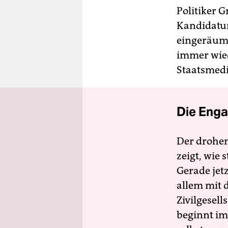
Politiker G
Kandidatu
eingeräumt
immer wie
Staatsmed
Die Enga
Der drohe
zeigt, wie
Gerade jet
allem mit d
Zivilgesell
beginnt im