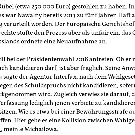
Rubel (etwa 250 000 Euro) gestohlen zu haben. I
ss war Nawalny bereits 2013 zu fünf Jahren Haft 
verurteilt worden. Der Europäische Gerichtshof
chte stufte den Prozess aber als unfair ein, das 
sslands ordnete eine Neuaufnahme an.
ll bei der Präsidentenwahl 2018 antreten. Ob er
ch kandidieren darf, ist aber fraglich. Seine Anw
 sagte der Agentur Interfax, nach dem Wahlgese
gen des Schuldspruchs nicht kandidieren, sofern
ckgenommen wird. Zugleich verwies sie darauf, d
erfassung lediglich jenen verbiete zu kandidieren
itzen. Wie es etwa bei einer Bewährungsstrafe aus
fen. Hier gebe es eine Kollision zwischen Wahlg
, meinte Michailowa.