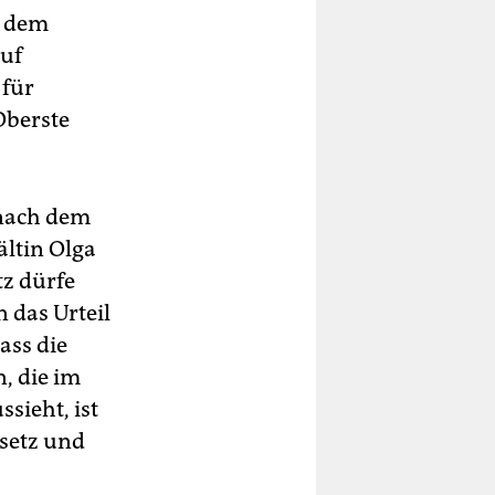
n dem
auf
 für
Oberste
 nach dem
ältin Olga
tz dürfe
 das Urteil
ass die
, die im
sieht, ist
esetz und