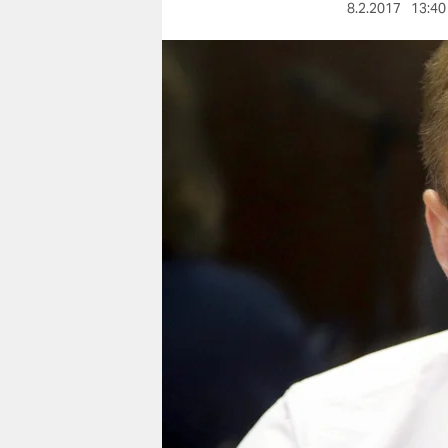
berlin
8.2.2017
13:40
nord
wahrheit
verlag
verlag
veranstaltungen
shop
fragen & hilfe
unterstützen
abo
genossenschaft