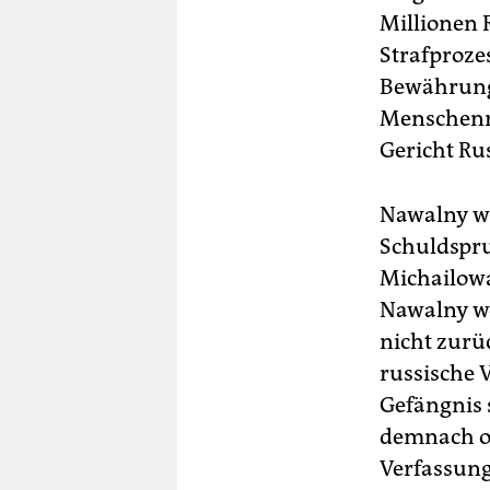
Millionen 
Strafproze
Bewährung 
Menschenre
Gericht Ru
Nawalny wi
Schuldspru
Michailowa
Nawalny we
nicht zurü
russische V
Gefängnis s
demnach of
Verfassung