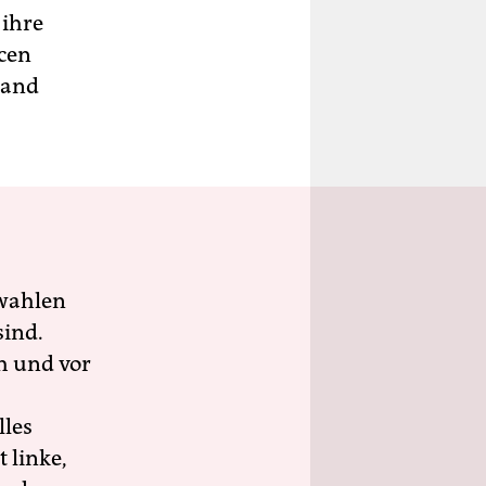
 ihre
cen
land
wahlen
sind.
h und vor
lles
 linke,