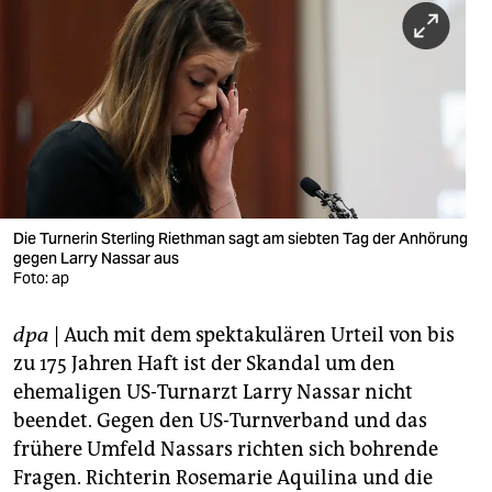
berlin
nord
wahrheit
verlag
verlag
veranstaltungen
Die Turnerin Sterling Riethman sagt am siebten Tag der Anhörung
gegen Larry Nassar aus
Foto: ap
shop
fragen & hilfe
dpa
| Auch mit dem spektakulären Urteil von bis
zu 175 Jahren Haft ist der Skandal um den
unterstützen
ehemaligen US-Turnarzt Larry Nassar nicht
abo
beendet. Gegen den US-Turnverband und das
frühere Umfeld Nassars richten sich bohrende
genossenschaft
Fragen. Richterin Rosemarie Aquilina und die