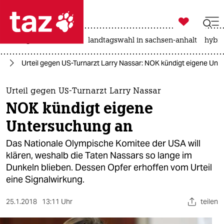

taz zahl ich
niedrigwasser
rente
landtagswahl in sachsen-anhalt
hybri

taz zahl ich
rt
Urteil gegen US-Turnarzt Larry Nassar: NOK kündigt eigene Un
taz zahl ich
themen
Urteil gegen US-Turnarzt Larry Nassar
NOK kündigt eigene
politik
Untersuchung an
öko
Das Nationale Olympische Komitee der USA will
klären, weshalb die Taten Nassars so lange im
gesellschaft
Dunkeln blieben. Dessen Opfer erhoffen vom Urteil
eine Signalwirkung.
kultur
sport
25.1.2018
13:11 Uhr
teilen