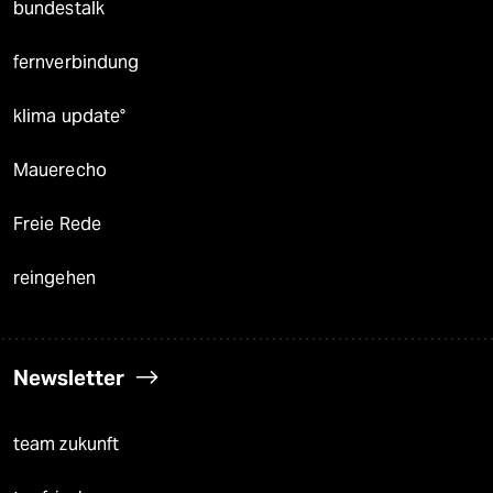
bundestalk
fernverbindung
klima update°
Mauerecho
Freie Rede
reingehen
Newsletter
team zukunft