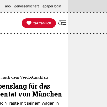
abo
genossenschaft
epaper login

taz zahl ich
taz zahl ich
il nach dem Verdi-Anschlag
benslang für das
tentat von München
ad N. raste mit seinem Wagen in