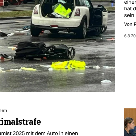
eine
hat 
sein
Von
P
6.8.2
hen
imalstrafe
lamist 2025 mit dem Auto in einen