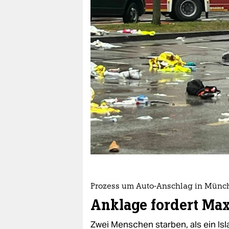
berlin
nord
wahrheit
verlag
verlag
veranstaltungen
shop
fragen & hilfe
unterstützen
Prozess um Auto-Anschlag in Münc
abo
Anklage fordert Max
genossenschaft
Zwei Menschen starben, als ein Is