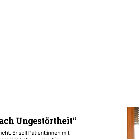
nach Ungestörtheit“
t. Er soll Pa­ti­en­t:in­nen mit