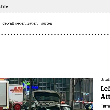
 hilfe
gewalt gegen frauen
surfen
Urte
Le
At
Farh