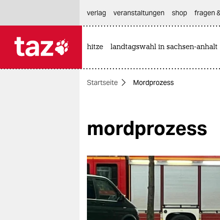
hautnavigation anspringen
hauptinhalt anspringen
footer anspringen
verlag
veranstaltungen
shop
fragen &
hitze
landtagswahl in sachsen-anhalt

taz zahl ich
taz zahl ich
Startseite
Mordprozess
themen
politik
mordprozess
öko
gesellschaft
kultur
sport