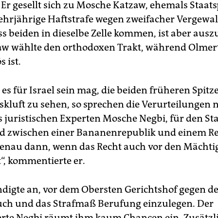
 Er gesellt sich zu Mosche Katzaw, ehemals Staats
ehrjährige Haftstrafe wegen zweifacher Vergewa
ss beiden in dieselbe Zelle kommen, ist aber ausz
w wählte den orthodoxen Trakt, während Olmert
s ist.
 es für Israel sein mag, die beiden früheren Spitz
gskluft zu sehen, so sprechen die Verurteilungen 
s juristischen Experten Mosche Negbi, für den Sta
d zwischen einer Bananenrepublik und einem Re
 genau dann, wenn das Recht auch vor den Mächti
“, kommentierte er.
digte an, vor dem Obersten Gerichtshof gegen d
ch und das Strafmaß Berufung einzulegen. Der
rte Negbi räumt ihm kaum Chancen ein. Zusätzl