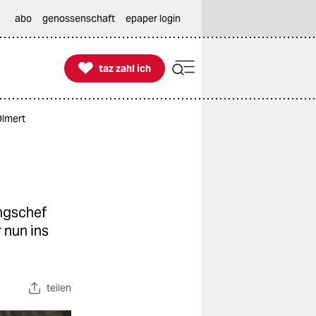
abo
genossenschaft
epaper login

taz zahl ich
taz zahl ich
Olmert
ungschef
 nun ins
teilen