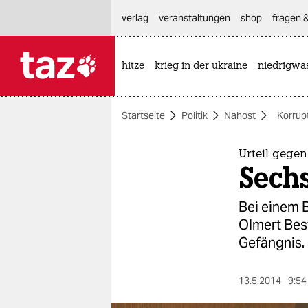
hautnavigation anspringen
hauptinhalt anspringen
footer anspringen
verlag
veranstaltungen
shop
fragen &
hitze
krieg in der ukraine
niedrigwa

taz zahl ich
taz zahl ich
Startseite
Politik
Nahost
Korrup
themen
politik
Urteil gegen
Sechs
öko
Bei einem 
gesellschaft
Olmert Bes
Gefängnis.
kultur
sport
13.5.2014
9:54