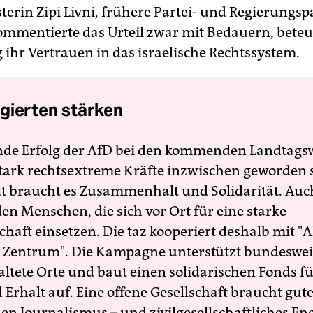
terin Zipi Livni, frühere Partei- und Regierungsp
ommentierte das Urteil zwar mit Bedauern, beteu
g ihr Vertrauen in das israelische Rechtssystem.
gierten stärken
nde Erfolg der AfD bei den kommenden Landtags
 stark rechtsextreme Kräfte inzwischen geworden 
zt braucht es Zusammenhalt und Solidarität. Auc
en Menschen, die sich vor Ort für eine starke
schaft einsetzen. Die taz kooperiert deshalb mit "A
 Zentrum". Die Kampagne unterstützt bundesweit
altete Orte und baut einen solidarischen Fonds f
Erhalt auf. Eine offene Gesellschaft braucht gute
en Journalismus – und zivilgesellschaftliches E