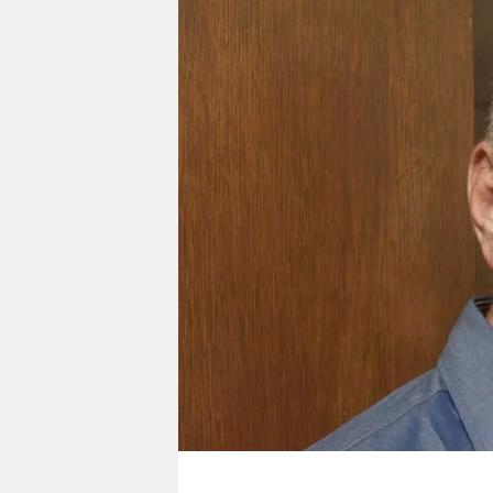
berlin
nord
wahrheit
verlag
verlag
veranstaltungen
shop
fragen & hilfe
unterstützen
abo
genossenschaft