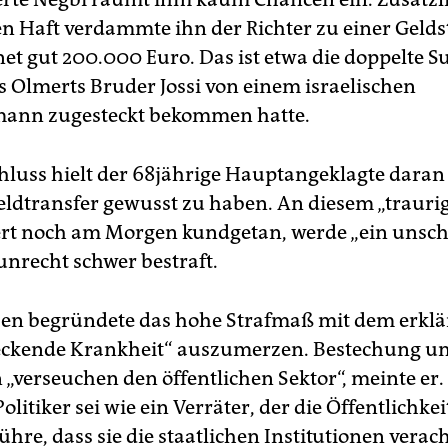
en Haft verdammte ihn der Richter zu einer Gelds
t gut 200.000 Euro. Das ist etwa die doppelte
s Olmerts Bruder Jossi von einem israelischen
mann zugesteckt bekommen hatte.
hluss hielt der 68jährige Hauptangeklagte daran f
ldtransfer gewusst zu haben. An diesem „traurig
rt noch am Morgen kundgetan, werde „ein unsch
nrecht schwer bestraft.
sen begründete das hohe Strafmaß mit dem erklär
eckende Krankheit“ auszumerzen. Bestechung u
 „verseuchen den öffentlichen Sektor“, meinte er.
olitiker sei wie ein Verräter, der die Öffentlichkei
hre, dass sie die staatlichen Institutionen verach