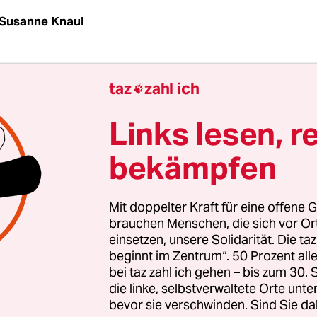
Susanne Knaul
M
taz
| Am 1. September muss Israels früherer
taz
zahl ich

hef Ehud Olmert für sechs Jahre hinter Gitter. R
ezirksgericht in Tel Aviv zeigte keine Gnade, als
Links lesen, r
as Strafmaß in Israels spektakulärstem Schmierg
bekämpfen
sgründung verkündete.
olyland-Affäre“ geht es um ein Bauprojekt in Jeru
Mit doppelter Kraft für eine offene G
, der bis von 1993-2003 Bürgermeister der Stadt
brauchen Menschen, die sich vor O
einsetzen, unsere Solidarität. Die ta
r gegen Bezahlung begünstigte. Sechs Mitange
beginnt im Zentrum“. 50 Prozent a
nfalls Haftstrafen von drei bis sieben Jahren abs
bei taz zahl ich gehen – bis zum 30
b das Strafmaß für Olmerts Nachfolger im Jerusa
die linke, selbstverwaltete Orte unte
bevor sie verschwinden. Sind Sie da
ri Lupoliansky, sowie Schula Saken,Olmerts Bürol