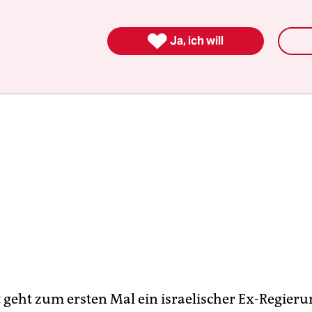
früheren Chef noch kurz vor Prozessende schwer b

Ja, ich will
 geht zum ersten Mal ein israelischer Ex-Regieru