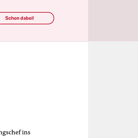
elastete.
Schon dabei!
ngschef ins