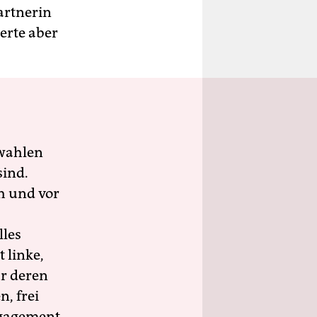
artnerin
erte aber
wahlen
sind.
h und vor
lles
 linke,
ür deren
n, frei
ngagement.