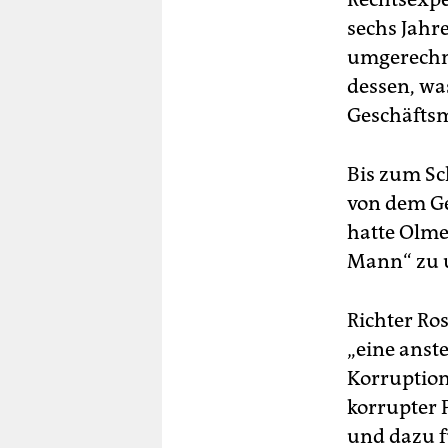
sechs Jahr
umgerechne
dessen, wa
Geschäfts
Bis zum Sc
von dem Ge
hatte Olme
Mann“ zu u
Richter Ro
„eine anst
Korruption
korrupter P
und dazu fü