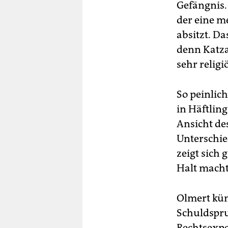
Gefängnis.
der eine m
absitzt. Da
denn Katza
sehr religiö
So peinlich
in Häftlin
Ansicht de
Unterschie
zeigt sich
Halt macht
Olmert kün
Schuldspru
Rechtsexpe