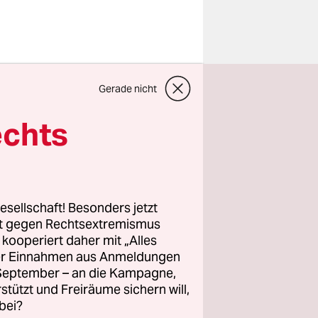
Gerade nicht
ichter Uri
 er am
echts
eldprozess
salem, bei
esellschaft! Besonders jetzt
 war,
rt gegen Rechtsextremismus
z kooperiert daher mit „Alles
klagte
ller Einnahmen aus Anmeldungen
itzen.
. September – an die Kampagne,
lemer
rstützt und Freiräume sichern will,
bei?
eiterin,