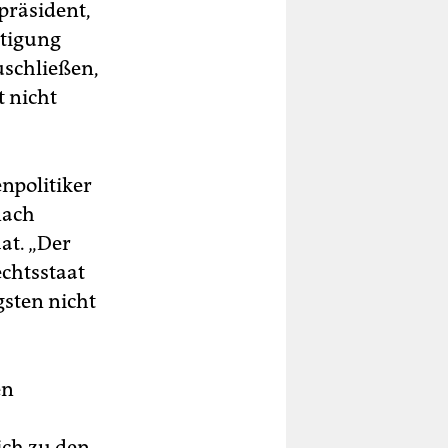
präsident,
ltigung
uschließen,
 nicht
enpolitiker
nach
at. „Der
chtsstaat
gsten nicht
en
ich zu den