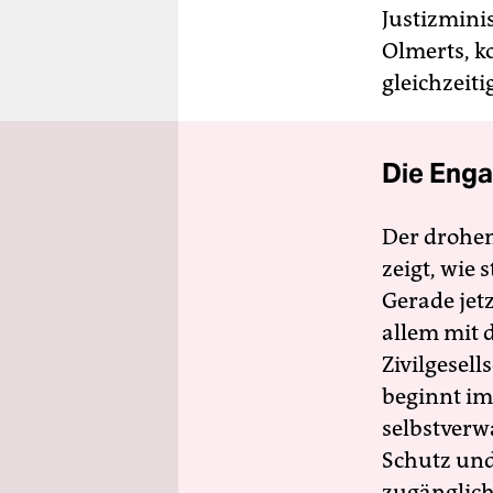
Justizminis
Olmerts, k
gleichzeiti
Die Enga
Der drohe
zeigt, wie
Gerade jet
allem mit d
Zivilgesell
beginnt im
selbstverw
Schutz und 
zugänglich