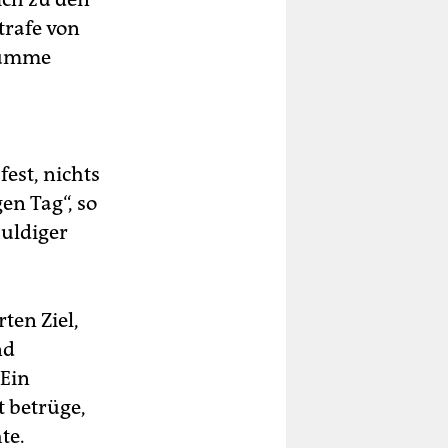
trafe von
 Summe
est, nichts
en Tag“, so
uldiger
ten Ziel,
nd
 Ein
t betrüge,
te.