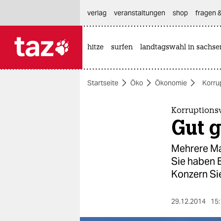
hautnavigation anspringen
hauptinhalt anspringen
footer anspringen
verlag
veranstaltungen
shop
fragen &
hitze
surfen
landtagswahl in sachse

taz zahl ich
taz zahl ich
Startseite
Öko
Ökonomie
Korru
themen
politik
Korruptionsv
Gut 
öko
Mehrere Ma
gesellschaft
Sie haben 
Konzern Si
kultur
sport
29.12.2014
15: