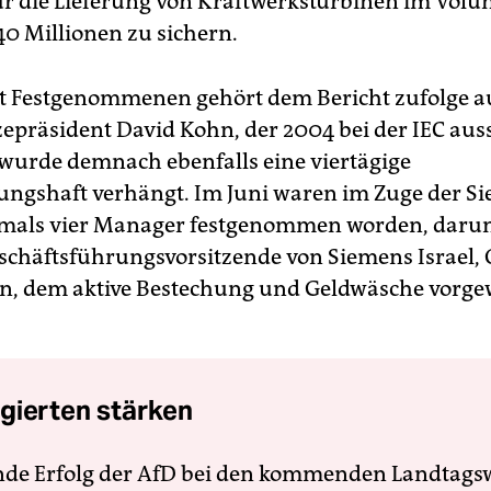
ür die Lieferung von Kraftwerksturbinen im Vol
40 Millionen zu sichern.
zt Festgenommenen gehört dem Bericht zufolge a
zepräsident David Kohn, der 2004 bei der IEC aus
wurde demnach ebenfalls eine viertägige
ngshaft verhängt. Im Juni waren im Zuge der S
tmals vier Manager festgenommen worden, darun
schäftsführungsvorsitzende von Siemens Israel,
n, dem aktive Bestechung und Geldwäsche vorge
gierten stärken
nde Erfolg der AfD bei den kommenden Landtags