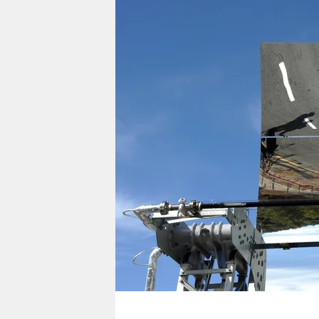
berlin
nord
wahrheit
verlag
verlag
veranstaltungen
shop
fragen & hilfe
unterstützen
abo
genossenschaft