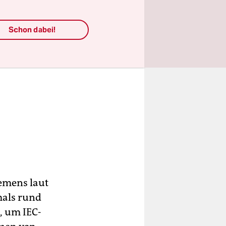
Schon dabei!
iemens laut
mals rund
, um IEC-