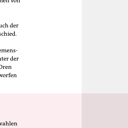
umen von
uch der
schied.
iemens-
ter der
 Oren
worfen
wahlen