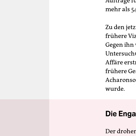
Aufträge f
mehr als 5
Zu den jet
frühere Vi
Gegen ihn 
Untersuchu
Affäre ers
frühere Ge
Acharonso
wurde.
Die Enga
Der drohe