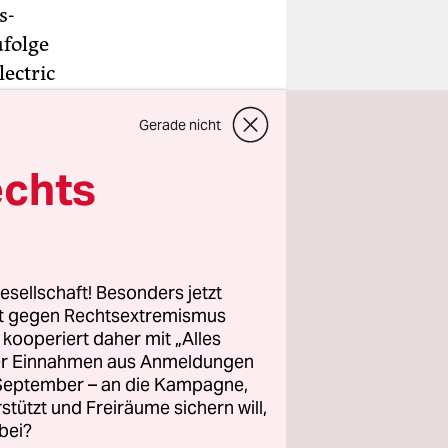
s-
folge
lectric
g
Haaretz
Gerade nicht
er
echts
icht von
gshaft zu
 Dollar
esellschaft! Besonders jetzt
rt gegen Rechtsextremismus
z kooperiert daher mit „Alles
ller Einnahmen aus Anmeldungen
. September – an die Kampagne,
rstützt und Freiräume sichern will,
bei?