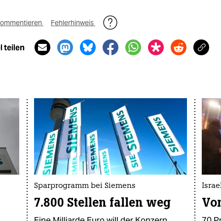
ommentieren
Fehlerhinweis
 teilen
Sparprogramm bei Siemens
Israe
7.800 Stellen fallen weg
Von
Eine Milliarde Euro will der Konzern
70 P