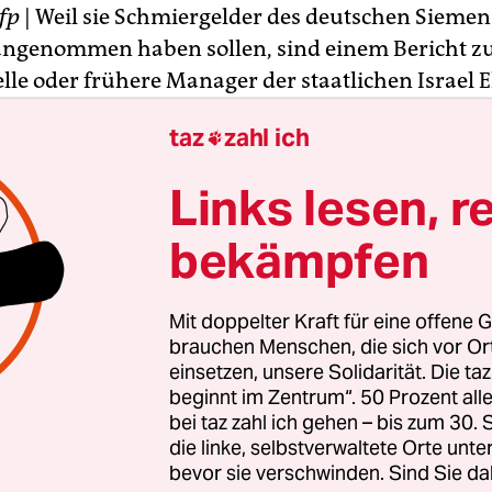
fp
| Weil sie Schmiergelder des deutschen Siemen
ngenommen haben sollen, sind einem Bericht zu
lle oder frühere Manager der staatlichen Israel E
EC) festgenommen worden. Wie die Tageszeitun
taz
zahl ich

meldete, gehört zu den am Vortag Verhafteten d
 IEC-Vizepräsident Jakob Hain.
Links lesen, r
 ersten Prüfung entschied demnach das Amtsger
bekämpfen
Hain mindestens vier weitere Tage in Untersuchun
Ihm werde vorgeworfen, mehrere hunderttausend
Mit doppelter Kraft für eine offene G
gsgeld von Siemens angenommen zu haben.
brauchen Menschen, die sich vor O
einsetzen, unsere Solidarität. Die ta
beginnt im Zentrum“. 50 Prozent a
bei taz zahl ich gehen – bis zum 30
die linke, selbstverwaltete Orte unte
bevor sie verschwinden. Sind Sie da