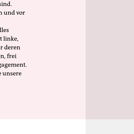
sind.
h und vor
lles
 linke,
ür deren
n, frei
ngagement.
e unsere