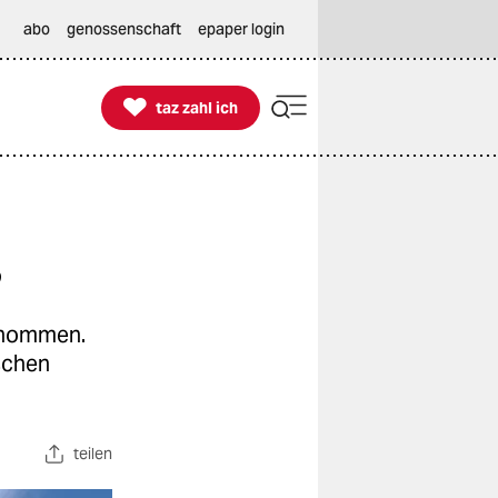
abo
genossenschaft
epaper login

taz zahl ich
taz zahl ich
?
enommen.
schen
teilen