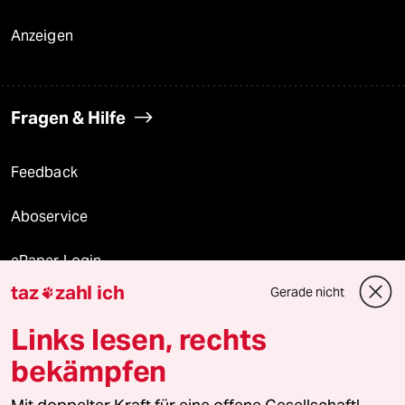
Anzeigen
Fragen & Hilfe
Feedback
Aboservice
ePaper Login
taz
zahl ich
Gerade nicht

Downloads für Abonnierende
Links lesen, rechts
bekämpfen
© 2026 taz Verlags und Vertriebs GmbH
Alle Rechte vorbehalten. Bei rechtlichen Fragen oder für Genehmigungen