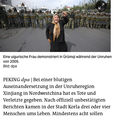
berlin
nord
wahrheit
verlag
verlag
veranstaltungen
Eine uigurische Frau demonstriert in Ürümqi während der Unruhen
von 2009.
shop
Bild: dpa
fragen & hilfe
PEKING
dpa
| Bei einer blutigen
Auseinandersetzung in der Unruheregion
unterstützen
Xinjiang in Nordwestchina hat es Tote und
abo
Verletzte gegeben. Nach offiziell unbestätigten
Berichten kamen in der Stadt Korla drei oder vier
genossenschaft
Menschen ums Leben. Mindestens acht sollen