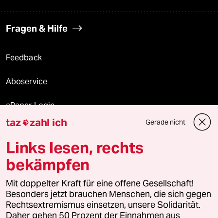
Fragen & Hilfe
Feedback
Aboservice
ePaper Login
taz
zahl ich
Gerade nicht

Downloads für Abonnierende
Links lesen, rechts
bekämpfen
© 2026 taz Verlags und Vertriebs GmbH
Alle Rechte vorbehalten. Bei rechtlichen Fragen oder für Genehmigungen
Mit doppelter Kraft für eine offene Gesellschaft!
wenden Sie sich bitte an
lizenzen@taz.de
Besonders jetzt brauchen Menschen, die sich gegen
Rechtsextremismus einsetzen, unsere Solidarität.
Daher gehen 50 Prozent der Einnahmen aus