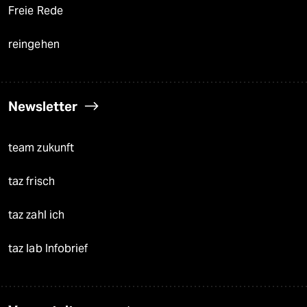
Freie Rede
reingehen
Newsletter
team zukunft
taz frisch
taz zahl ich
taz lab Infobrief