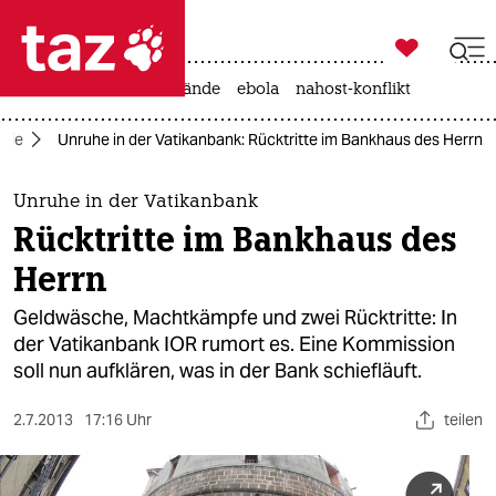

taz zahl ich
ceuta
rente
waldbrände
ebola
nahost-konflikt

taz zahl ich
mie
Unruhe in der Vatikanbank: Rücktritte im Bankhaus des Herrn
taz zahl ich
themen
Unruhe in der Vatikanbank
Rücktritte im Bankhaus des
politik
Herrn
öko
Geldwäsche, Machtkämpfe und zwei Rücktritte: In
der Vatikanbank IOR rumort es. Eine Kommission
gesellschaft
soll nun aufklären, was in der Bank schiefläuft.
kultur
2.7.2013
17:16 Uhr
teilen
sport