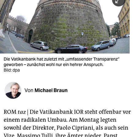
berlin
nord
wahrheit
verlag
verlag
Die Vatikanbank hat zuletzt mit „umfassender Transparenz“
geworben – zunächst wohl nur ein hehrer Anspruch.
veranstaltungen
Bild: dpa
shop
fragen & hilfe
Von
Michael Braun
unterstützen
ROM
taz
| Die Vatikanbank IOR steht offenbar vor
abo
einem radikalen Umbau. Am Montag legten
genossenschaft
sowohl der Direktor, Paolo Cipriani, als auch sein
Vize, Massimo Tulli, ihre Ämter nieder. Papst