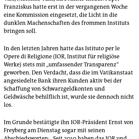
epaper login
Franziskus hatte erst in der vergangenen Woche
eine Kommission eingesetzt, die Licht in die
dunklen Machenschaften des frommen Instituts
bringen soll.
In den letzten Jahren hatte das Istituto per le
Opere di Religione (IOR, Institut für religiöse
Werke) stets mit „umfassender Transparenz“
geworben. Den Verdacht, dass die im Vatikanstaat
angesiedelte Bank ihren Kunden aktiv bei der
Schaffung von Schwarzgeldkonten und
Geldwäsche behilflich ist, wurde sie dennoch nicht
los.
Im Grunde bestätigte ihn IOR-Präsident Ernst von
Freyberg am Dienstag sogar mit seinen
Abschiedsworten: „Seit 2010 haben das IOR und