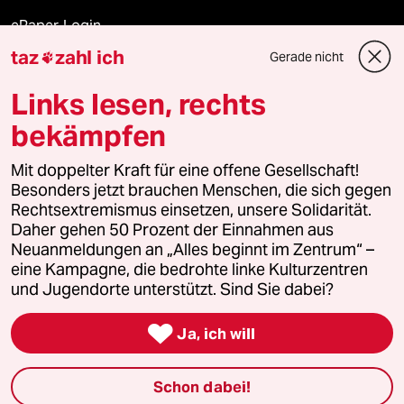
ePaper Login
taz
zahl ich
Gerade nicht

Downloads für Abonnierende
Links lesen, rechts
bekämpfen
© 2026 taz Verlags und Vertriebs GmbH
Alle Rechte vorbehalten. Bei rechtlichen Fragen oder für Genehmigungen
Mit doppelter Kraft für eine offene Gesellschaft!
wenden Sie sich bitte an
lizenzen@taz.de
Besonders jetzt brauchen Menschen, die sich gegen
Rechtsextremismus einsetzen, unsere Solidarität.
Daher gehen 50 Prozent der Einnahmen aus
Feedback
Redaktionsstatut
Kommune-Richtlinien
KI-
Neuanmeldungen an „Alles beginnt im Zentrum“ –
eine Kampagne, die bedrohte linke Kulturzentren
Leitlinie
Informant
Datenschutz
Impressum
AGB
und Jugendorte unterstützt. Sind Sie dabei?
Seitenwende
Einwilligungen widerrufen (Ads)

Ja, ich will
Schon dabei!