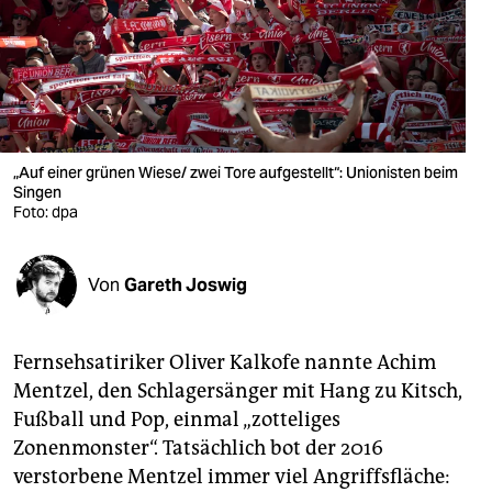
berlin
nord
wahrheit
verlag
„Auf einer grünen Wiese/ zwei Tore aufgestellt“: Unionisten beim
verlag
Singen
Foto: dpa
veranstaltungen
shop
Von
Gareth Joswig
fragen & hilfe
Fernsehsatiriker Oliver Kalkofe nannte Achim
unterstützen
Mentzel, den Schlagersänger mit Hang zu Kitsch,
abo
Fußball und Pop, einmal „zotteliges
Zonenmonster“. Tatsächlich bot der 2016
genossenschaft
verstorbene Mentzel immer viel Angriffsfläche: