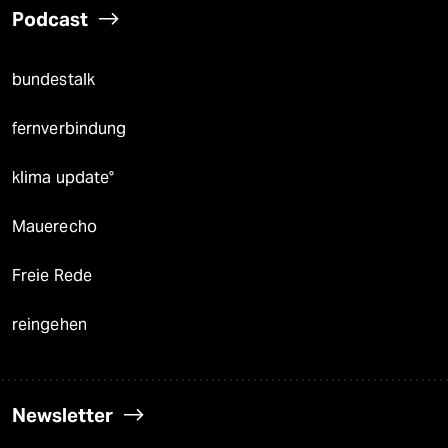
Podcast
bundestalk
fernverbindung
klima update°
Mauerecho
Freie Rede
reingehen
Newsletter