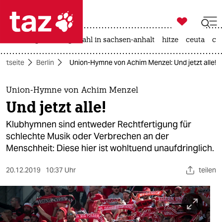

taz zahl ich
iran-krieg
landtagswahl in sachsen-anhalt
hitze
ceuta
ch

taz zahl ich
artseite
Berlin
Union-Hymne von Achim Menzel: Und jetzt alle!
taz zahl ich
themen
Union-Hymne von Achim Menzel
Und jetzt alle!
politik
Klubhymnen sind entweder Rechtfertigung für
öko
schlechte Musik oder Verbrechen an der
Menschheit: Diese hier ist wohltuend unaufdringlich.
gesellschaft
20.12.2019
10:37 Uhr
teilen
kultur
sport