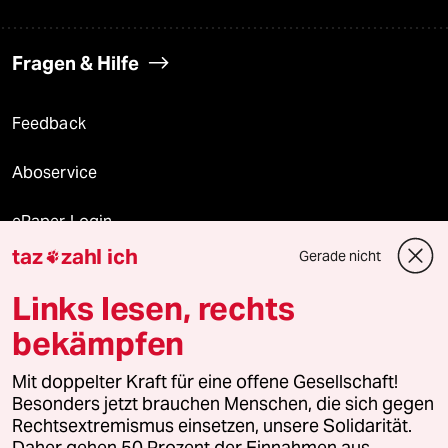
Fragen & Hilfe
Feedback
Aboservice
ePaper Login
taz
zahl ich
Gerade nicht

Downloads für Abonnierende
Links lesen, rechts
bekämpfen
© 2026 taz Verlags und Vertriebs GmbH
Mit doppelter Kraft für eine offene Gesellschaft!
Alle Rechte vorbehalten. Bei rechtlichen Fragen oder für Genehmigungen
wenden Sie sich bitte an
lizenzen@taz.de
Besonders jetzt brauchen Menschen, die sich gegen
Rechtsextremismus einsetzen, unsere Solidarität.