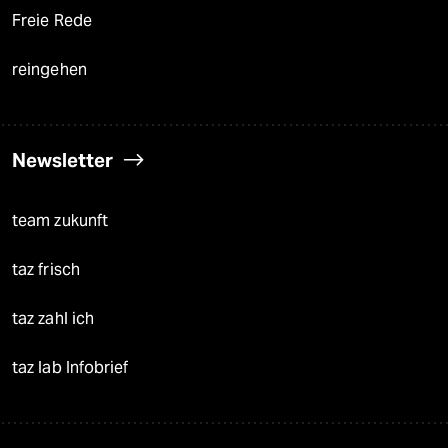
Freie Rede
reingehen
Newsletter
team zukunft
taz frisch
taz zahl ich
taz lab Infobrief