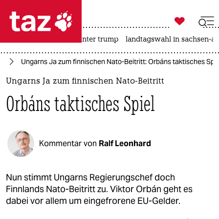

taz zahl ich
nahost-konflikt
usa unter trump
landtagswahl in sachsen-an

taz zahl ich
to
Ungarns Ja zum finnischen Nato-Beitritt: Orbáns taktisches Spie
taz zahl ich
Ungarns Ja zum finnischen Nato-Beitritt
themen
Orbáns taktisches Spiel
politik
öko
Kommentar von
Ralf Leonhard
gesellschaft
kultur
Nun stimmt Ungarns Regierungschef doch
Finnlands Nato-Beitritt zu. Viktor Orbán geht es
sport
dabei vor allem um eingefrorene EU-Gelder.