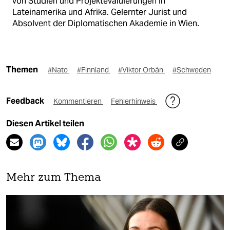
von Studien und Projektevaluierungen in
Lateinamerika und Afrika. Gelernter Jurist und
Absolvent der Diplomatischen Akademie in Wien.
Themen
#Nato
#Finnland
#Viktor Orbán
#Schweden
Feedback
Kommentieren
Fehlerhinweis
Diesen Artikel teilen
Mehr zum Thema