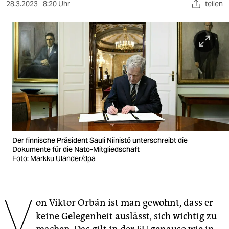
berlin
28.3.2023
8:20 Uhr
teilen
nord
wahrheit
verlag
verlag
veranstaltungen
shop
Der finnische Präsident Sauli Niinistö unterschreibt die
fragen & hilfe
Dokumente für die Nato-Mitgliedschaft
Foto: Markku Ulander/dpa
unterstützen
abo
V
on Viktor Orbán ist man gewohnt, dass er
genossenschaft
keine Gelegenheit auslässt, sich wichtig zu