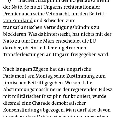
machen. Das gilt in der EU genauso wie in
epaper login
der Nato. So nutzt Ungarns rechtsnationaler
Premier auch seine Vetomacht, um den
Beitritt
von Finnland
und Schweden zum
transatlantischen Verteidigungsbündnis zu
blockieren. Was dahintersteckt, hat nichts mit der
Nato zu tun: Ende März entscheidet die EU
darüber, ob ein Teil der eingefrorenen
Transferleistungen an Ungarn freigegeben wird.
Nach langem Zögern hat das ungarische
Parlament am Montag seine Zustimmung zum
finnischen Beitritt gegeben. Wo sonst die
Abstimmungsmaschinerie der regierenden Fidesz
mit militärischer Disziplin funktioniert, wurde
diesmal eine Charade demokratischer
Konsensfindung abgezogen. Man darf also davon
ausgehen, dass Orbán wieder einmal umworben