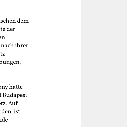
wischen dem
ie der
en
e nach ihrer
tz
ebungen,
ony hatte
dt Budapest
tz. Auf
den, ist
ide-