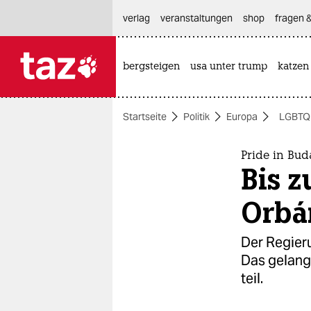
hautnavigation anspringen
hauptinhalt anspringen
footer anspringen
verlag
veranstaltungen
shop
fragen &
bergsteigen
usa unter trump
katzen

taz zahl ich
taz zahl ich
Startseite
Politik
Europa
LGBTQ
themen
politik
Pride in Bud
Bis z
öko
Orbá
gesellschaft
Der Regieru
kultur
Das gelang
teil.
sport