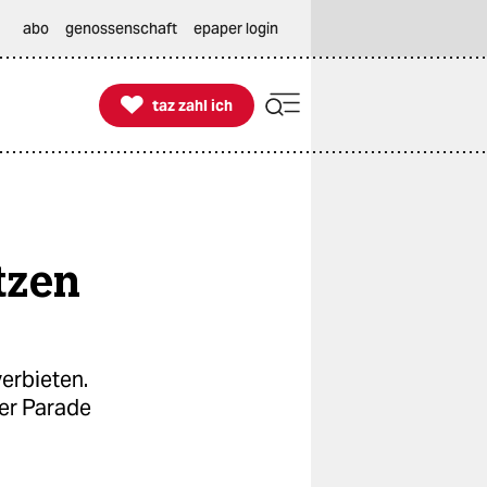
abo
genossenschaft
epaper login

taz zahl ich
taz zahl ich
tzen
erbieten.
er Parade