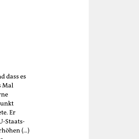
d dass es
s Mal
rne
Punkt
te. Er
U-Staats-
erhöhen (…)