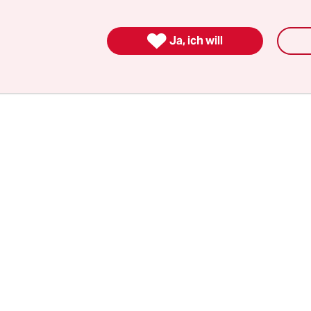
 Regenbogenfahnen. Die Demonstration für die 
, schwulen, bisexuellen, Trans- und queeren Me

Ja, ich will
eht den Plänen zufolge über eine Donaubrücke au
te der ungarischen Hauptstadt.