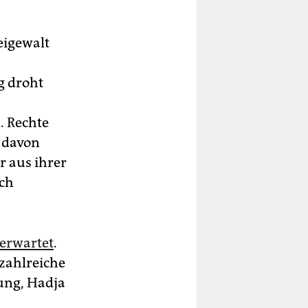
eigewalt
g droht
. Rechte
 davon
r aus ihrer
uch
erwartet
.
zahlreiche
ung, Hadja