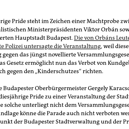
hrige Pride steht im Zeichen einer Machtprobe z
listischen Ministerpräsidenten Viktor Orbán sow
gierten Hauptstadt Budapest.
Die von Orbáns Leut
te Polizei untersagte die Veranstaltung
, weil dies
 gegen das jüngst novellierte Versammlungsgese
Das Gesetz ermöglicht nun das Verbot von Kundg
ich gegen den „Kinderschutzes“ richten.
le Budapester Oberbürgermeister Gergely Karacs
 diesjährige Pride zu einer Veranstaltung der Sta
ine solche unterliegt nicht dem Versammlungsgese
ndlage könne die Parade auch nicht verboten wer
unkt der Budapester Stadtverwaltung und der Pr