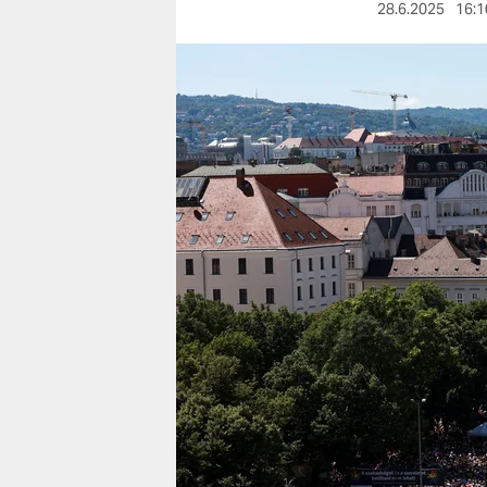
berlin
28.6.2025
16:1
nord
wahrheit
verlag
verlag
veranstaltungen
shop
fragen & hilfe
unterstützen
abo
genossenschaft