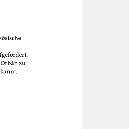
zösische
fgefordert,
r Orbán zu
 kann“,