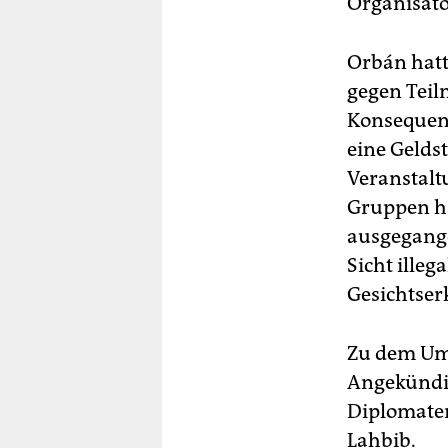
Organisato
Orbán hatt
gegen Teil
Konsequenz
eine Gelds
Veranstalt
Gruppen h
ausgegange
Sicht ille
Gesichtser
Zu dem U
Angekündig
Diplomaten
Lahbib.