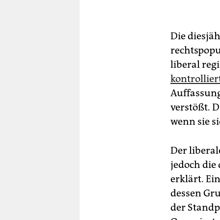
Die diesjä
rechtspopu
liberal re
kontrollier
Auffassung
verstößt. 
wenn sie s
Der libera
jedoch die
erklärt. E
dessen Gru
der Standp