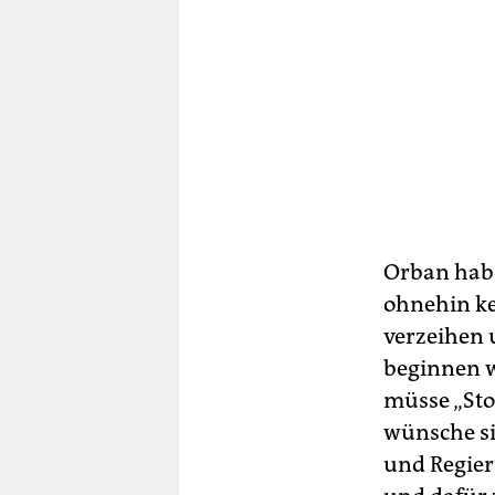
Orban habe
ohnehin ke
verzeihen 
beginnen w
müsse „Sto
wünsche si
und Regier