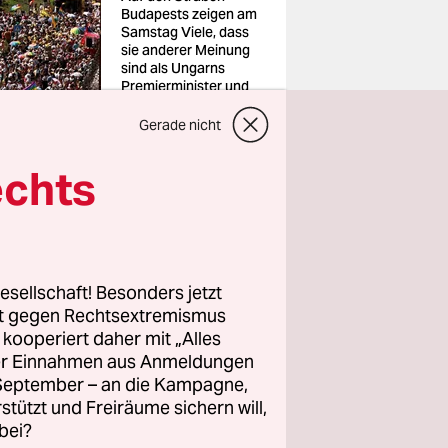
Budapests zeigen am
Samstag Viele, dass
sie anderer Meinung
sind als Ungarns
Premierminister und
dessen Partei
Foto: Bernadett
Gerade nicht
Szabo/reuters
echts
en an der
lgenommen.
identin der
esellschaft! Besonders jetzt
rt gegen Rechtsextremismus
tur
AFP
.
z kooperiert daher mit „Alles
ller Einnahmen aus Anmeldungen
e Menschen
. September – an die Kampagne,
i bereits
rstützt und Freiräume sichern will,
bei?
.hu, viele