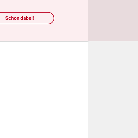
Rechte von
nschen
Schon dabei!
f die