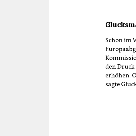
Glucksma
Schon im V
Europaabg
Kommission
den Druck 
erhöhen. O
sagte Glu