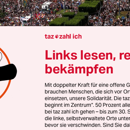
taz
zahl ich

Links lesen, r
fp
| Trotz eines Verbots hat nach Angaben der
bekämpfen
ren eine Rekordzahl von bis zu 200.000 Mensch
de in der ungarischen Hauptstadt Budapest tei
80.000 bis 200.000 Menschen aus“, sagte die Präs
Mit doppelter Kraft für eine offene G
brauchen Menschen, die sich vor O
toria Radvanyi, am Samstag der Nachrichtenagen
einsetzen, unsere Solidarität. Die ta
beginnt im Zentrum“. 50 Prozent a
e Schätzung sei schwierig, „weil noch nie so viel
bei taz zahl ich gehen – bis zum 30
dapest Pride waren.„Der Deak-Platz im Zentrum se
die linke, selbstverwaltete Orte unte
bevor sie verschwinden. Sind Sie da
n gefüllt, berichtete das Nachrichtenportal telex