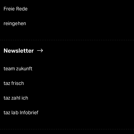
Freie Rede
reingehen
Newsletter
team zukunft
taz frisch
taz zahl ich
taz lab Infobrief