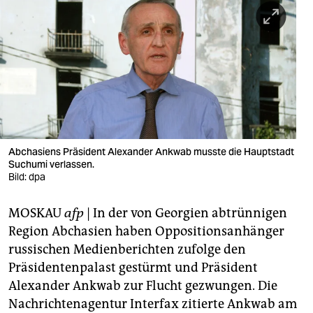
berlin
nord
wahrheit
verlag
verlag
veranstaltungen
Abchasiens Präsident Alexander Ankwab musste die Hauptstadt
Suchumi verlassen.
shop
Bild: dpa
fragen & hilfe
MOSKAU
afp
| In der von Georgien abtrünnigen
Region Abchasien haben Oppositionsanhänger
unterstützen
russischen Medienberichten zufolge den
abo
Präsidentenpalast gestürmt und Präsident
Alexander Ankwab zur Flucht gezwungen. Die
genossenschaft
Nachrichtenagentur Interfax zitierte Ankwab am