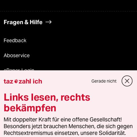
Fragen & Hilfe
Feedback
Aboservice
ePaper Login
taz
zahl ich
Gerade nicht

Downloads für Abonnierende
Links lesen, rechts
bekämpfen
© 2026 taz Verlags und Vertriebs GmbH
Mit doppelter Kraft für eine offene Gesellschaft!
Alle Rechte vorbehalten. Bei rechtlichen Fragen oder für Genehmigungen
wenden Sie sich bitte an
lizenzen@taz.de
Besonders jetzt brauchen Menschen, die sich gegen
Rechtsextremismus einsetzen, unsere Solidarität.