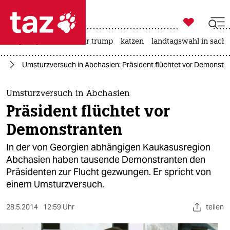

taz zahl ich
bergsteigen
usa unter trump
katzen
landtagswahl in sachs

taz zahl ich
pa
Umsturzversuch in Abchasien: Präsident flüchtet vor Demonstr
taz zahl ich
themen
Umsturzversuch in Abchasien
Präsident flüchtet vor
politik
Demonstranten
öko
In der von Georgien abhängigen Kaukasusregion
Abchasien haben tausende Demonstranten den
gesellschaft
Präsidenten zur Flucht gezwungen. Er spricht von
einem Umsturzversuch.
kultur
sport
28.5.2014
12:59 Uhr
teilen