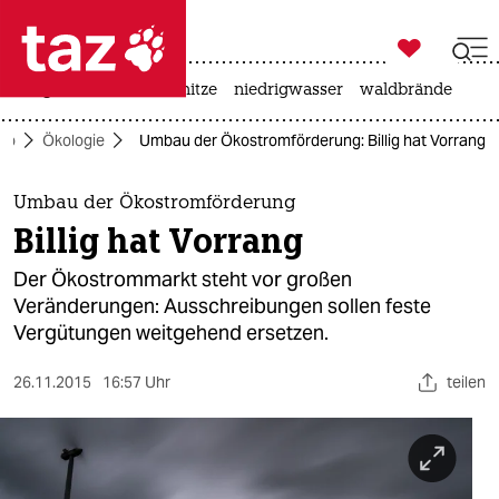

taz zahl ich
krieg in der ukraine
hitze
niedrigwasser
waldbrände

taz zahl ich
ko
Ökologie
Umbau der Ökostromförderung: Billig hat Vorrang
taz zahl ich
themen
Umbau der Ökostromförderung
Billig hat Vorrang
politik
Der Ökostrommarkt steht vor großen
öko
Veränderungen: Ausschreibungen sollen feste
Vergütungen weitgehend ersetzen.
gesellschaft
26.11.2015
16:57 Uhr
teilen
kultur
sport