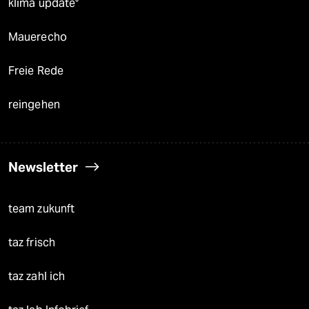
klima update°
Mauerecho
Freie Rede
reingehen
Newsletter
team zukunft
taz frisch
taz zahl ich