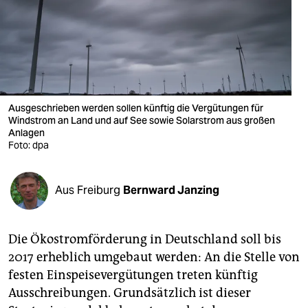
berlin
nord
wahrheit
verlag
Ausgeschrieben werden sollen künftig die Vergütungen für
Windstrom an Land und auf See sowie Solarstrom aus großen
verlag
Anlagen
Foto: dpa
veranstaltungen
shop
Aus Freiburg
Bernward Janzing
fragen & hilfe
unterstützen
Die Ökostromförderung in Deutschland soll bis
2017 erheblich umgebaut werden: An die Stelle von
abo
festen Einspeisevergütungen treten künftig
genossenschaft
Ausschreibungen. Grundsätzlich ist dieser