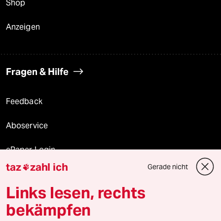
Shop
Anzeigen
Fragen & Hilfe
Feedback
Aboservice
ePaper Login
taz
zahl ich
Gerade nicht

Downloads für Abonnierende
Links lesen, rechts
bekämpfen
© 2026 taz Verlags und Vertriebs GmbH