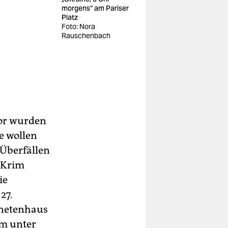
morgens“ am Pariser
Platz
Foto: Nora
Rauschenbach
Tor wurden
e wollen
Überfällen
 Krim
ie
27.
dnetenhaus
im unter