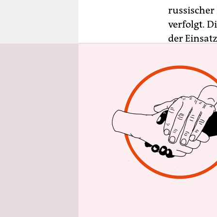
epaper login
russischer
verfolgt. 
der Einsat
einer Zeit
verletzlic
was die Ins
Auch der a
Ukraine fand
(Zentrum f
eine Verbi
in der Ukr
Neben den 
von Angehö