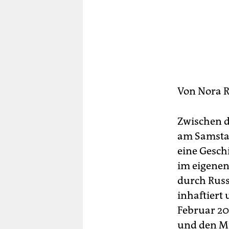
berlin
nord
wahrheit
verlag
verlag
Von
Nora 
veranstaltungen
Zwischen d
shop
am Samstag,
fragen & hilfe
eine Gesch
im eigenen
unterstützen
durch Russ
abo
inhaftiert 
Februar 20
genossenschaft
und den Mi