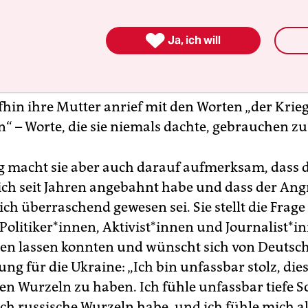
gelesen. Eine der Vortragenden ist die Schauspie
er, die sowohl ukrainische wie russische Wurzel

Ja, ich will
ie Rechte politischer Gefangener in Russland und 
utiefst bewegend erzählt sie, wie sie die Nachrich
f die Ukraine durch den Anruf eines Freundes erf
hin ihre Mutter anrief mit den Worten „der Krieg
“ – Worte, die sie niemals dachte, gebrauchen z
ig macht sie aber auch darauf aufmerksam, dass 
sich seit Jahren angebahnt habe und dass der Ang
ich überraschend gewesen sei. Sie stellt die Frage
litiker*innen, Ak­ti­vis­t*in­nen und Jour­na­lis­t*in
n lassen konnten und wünscht sich von Deutsch
ng für die Ukraine: „Ich bin unfassbar stolz, die
en Wurzeln zu haben. Ich fühle unfassbar tiefe 
uch russische Wurzeln habe, und ich fühle mich a