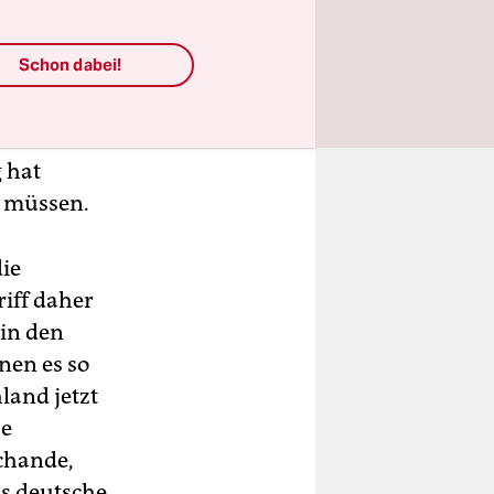
lerin Sarah
n hat und
Schon dabei!
Belarus
t vom
ahren hat
 hat
u müssen.
die
riff daher
 in den
­nen es so
land jetzt
se
Schande,
ls deutsche