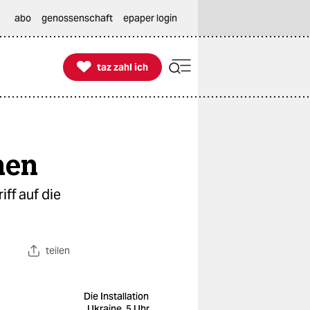
abo
genossenschaft
epaper login

taz zahl ich
taz zahl ich
hen
ff auf die
teilen
Die Installation
„Ukraine, 5 Uhr