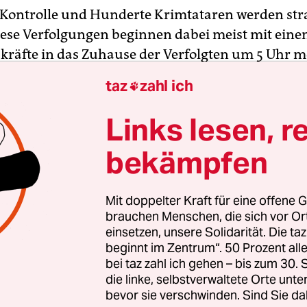
 Kontrolle und Hunderte Krimtataren werden stra
Diese Verfolgungen beginnen dabei meist mit eine
zkräfte in das Zuhause der Verfolgten um 5 Uhr m
, zu der man am wenigsten damit rechnet und am
taz
zahl ich

hsten ist. Dabei werden die Türen gewaltvoll aufg
tallation auf dem Pariser Platz verdeutlichen soll
Links lesen, r
bekämpfen
m 24. Februar 2022 verübte Angriff Russlands auf
 um diese Zeit statt. So stellen die Ver­an­stal­te­r
ür Liberale Moderne) zunächst auf oberflächlich
Mit doppelter Kraft für eine offene G
ndung zu den aktuellen Geschehnissen und Entw
brauchen Menschen, die sich vor O
einsetzen, unsere Solidarität. Die ta
aine her und zeigen ihre Anteilnahme.
beginnt im Zentrum“. 50 Prozent a
bei taz zahl ich gehen – bis zum 30
ausgestellten Türen gibt es Reden und Erfahrun
die linke, selbstverwaltete Orte unte
rigen verfolgter Krimtataren oder den Verfolgten
bevor sie verschwinden. Sind Sie da