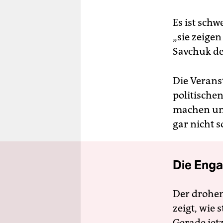
Es ist schw
„sie zeigen
Savchuk de
Die Ver­an­s
politische
machen und
gar nicht 
Die Enga
Der drohe
zeigt, wie
Gerade jet