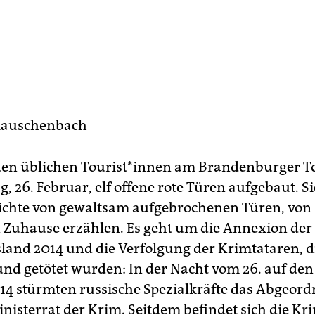
Rauschenbach
en üblichen Tou­ris­t*in­nen am Brandenburger 
 26. Februar, elf offene rote Türen aufgebaut. Si
ichte von gewaltsam aufgebrochenen Türen, von 
 Zuhause erzählen. Es geht um die Annexion der
land 2014 und die Verfolgung der Krimtataren, d
und getötet wurden: In der Nacht vom 26. auf den 
14 stürmten russische Spezialkräfte das Abgeor
nisterrat der Krim. Seitdem befindet sich die Kr