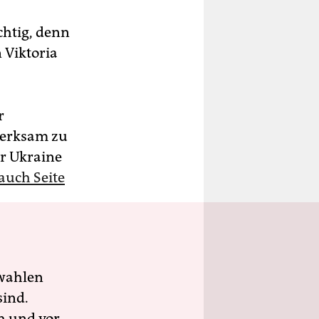
chtig, denn
 Viktoria
r
merksam zu
er Ukraine
auch Seite
wahlen
sind.
h und vor