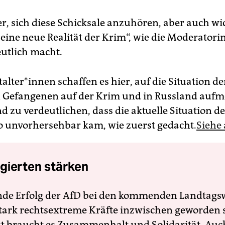
er, sich diese Schicksale anzuhören, aber auch wi
 eine neue Realität der Krim“, wie die Moderatorin
utlich macht.
tal­te­r*in­nen schaffen es hier, auf die Situation de
n Gefangenen auf der Krim und in Russland auf
 zu verdeutlichen, dass die aktuelle Situation d
so unvorhersehbar kam, wie zuerst gedacht.
Siehe 
gierten stärken
nde Erfolg der AfD bei den kommenden Landtags
 stark rechtsextreme Kräfte inzwischen geworden 
zt braucht es Zusammenhalt und Solidarität. Auc