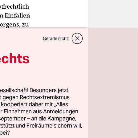
frechtlich
m Einfallen
orgens, zu
Gerade nicht
ebrochen,
.
echts
 die
*in­nen
er Ebene
esellschaft! Besonders jetzt
icklungen
rt gegen Rechtsextremismus
z kooperiert daher mit „Alles
ller Einnahmen aus Anmeldungen
. September – an die Kampagne,
gsberichte
rstützt und Freiräume sichern will,
 selbst
bei?