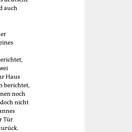
nd auch
der
eines
erichtet,
wei
ihr Haus
 berichtet,
enen noch
edoch nicht
Mannes
r Tür
zurück.