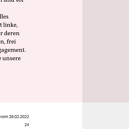
lles
 linke,
ür deren
n, frei
ngagement.
e unsere
vom
28.02.2022
24