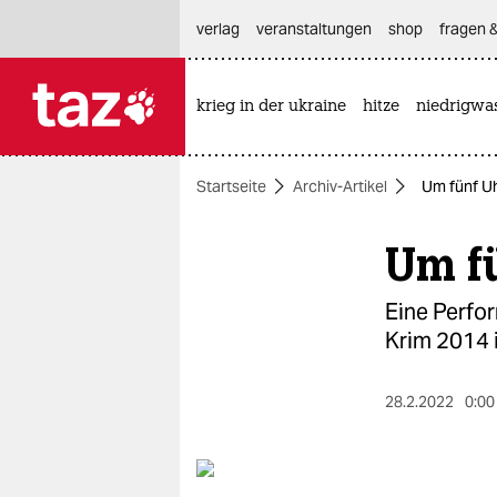
hautnavigation anspringen
hauptinhalt anspringen
footer anspringen
verlag
veranstaltungen
shop
fragen &
krieg in der ukraine
hitze
niedrigwa

taz zahl ich
taz zahl ich
Startseite
Archiv-Artikel
Um fünf Uh
themen
Um fü
politik
öko
Eine Perfor
Krim 2014 
gesellschaft
kultur
28.2.2022
0:00
sport