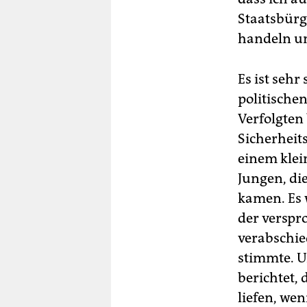
Staatsbürg
handeln un
Es ist sehr
politische
Verfolgten
Sicherheit
einem klei
Jungen, die
kamen. Es 
der verspr
verabschie
stimmte. U
berichtet,
liefen, wen