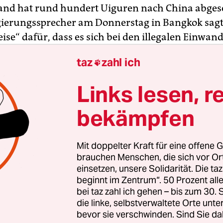
land hat rund hundert Uiguren nach China abge
gierungssprecher am Donnerstag in Bangkok sagte
eise“ dafür, dass es sich bei den illegalen Einwa
e Staatsangehörige handelt. 170 weitere Uiguren 
taz
zahl ich

de Juni in die Türkei abgeschoben worden.
Links lesen, r
n waren im März 2014 aus China nach Thailand 
ort in Haft. Bei der thailändischen Polizei gaben 
bekämpfen
 sei die Türkei. China und die Türkei hatten sic
 wer die Flüchtlinge aufnehmen soll.
Mit doppelter Kraft für eine offene G
chtsorganisationen warnten vor einer Abschie
brauchen Menschen, die sich vor O
ch China. Peking habe der thailändischen Regie
einsetzen, unsere Solidarität. Die ta
beginnt im Zentrum“. 50 Prozent a
 dass es „für ihre Sicherheit sorgen“ werde, sagte 
bei taz zahl ich gehen – bis zum 30
sprecher.
die linke, selbstverwaltete Orte unte
bevor sie verschwinden. Sind Sie da