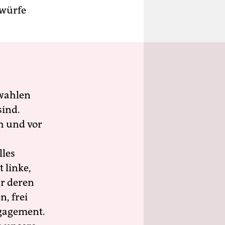
rwürfe
wahlen
sind.
h und vor
lles
 linke,
ür deren
n, frei
ngagement.