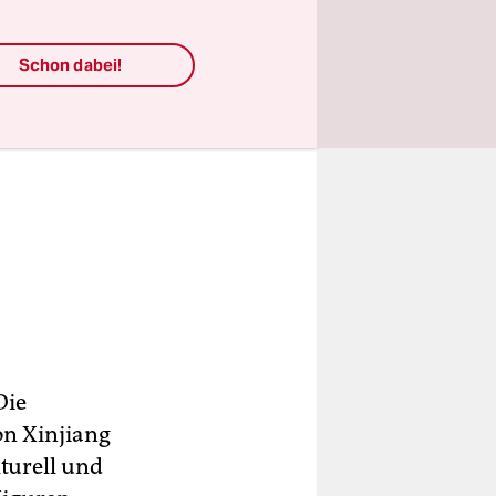
Schon dabei!
Die
on Xinjiang
lturell und