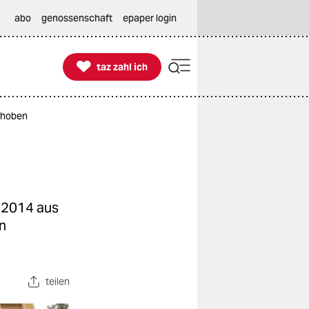
abo
genossenschaft
epaper login

taz zahl ich
taz zahl ich
schoben
 2014 aus
n
teilen