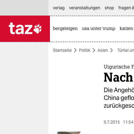
hautnavigation anspringen
hauptinhalt anspringen
footer anspringen
verlag
veranstaltungen
shop
fragen &
bergsteigen
usa unter trump
katzen

taz zahl ich
taz zahl ich
Startseite
Politik
Asien
Türkei u
themen
politik
Uigurische F
Nach
öko
Die Angehö
gesellschaft
China geflo
zurückgesc
kultur
sport
9.7.2015
11:54