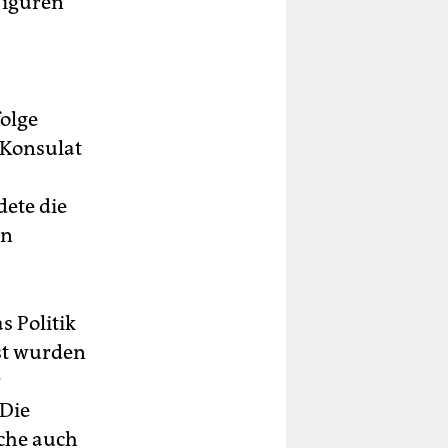
 Uiguren
olge
 Konsulat
dete die
un
s Politik
st wurden
r
Die
che auch