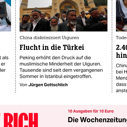
China diskriminiert Uiguren
Todes
Flucht in die Türkei
2.
hin
 als
Peking erhöht den Druck auf die
 er
muslimische Minderheit der Uiguren.
China
ler
Tausende sind seit dem vergangenen
bei 
Sommer in Istanbul eingetroffen.
Mens
dass
Von
Jürgen Gottschlich
anst
10 Ausgaben für 10 Euro
Die Wochenzeitung