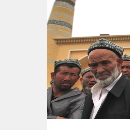
berlin
nord
wahrheit
verlag
verlag
veranstaltungen
shop
fragen & hilfe
unterstützen
abo
genossenschaft