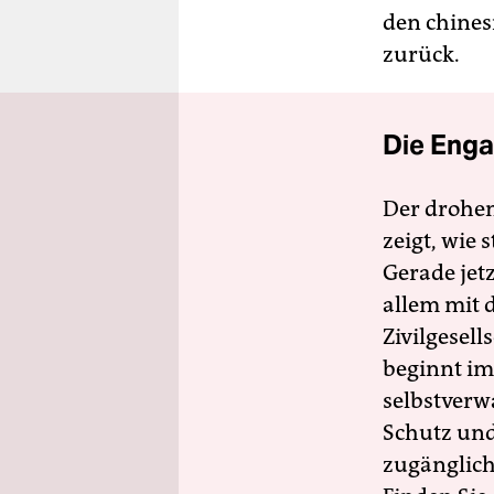
den chines
zurück.
Die Enga
Der drohe
zeigt, wie
Gerade jet
allem mit d
Zivilgesell
beginnt im
selbstverw
Schutz und 
zugänglich