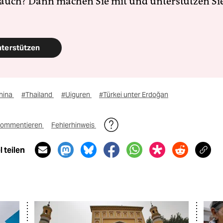
 auch? Dann machen Sie mit und unterstützen Si
nterstützen
hina
#Thailand
#Uiguren
#Türkei unter Erdoğan
ommentieren
Fehlerhinweis
 teilen