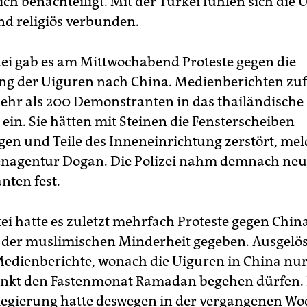
ich benachteiligt. Mit der Türkei fühlen sich die
und religiös verbunden.
kei gab es am Mittwochabend Proteste gegen die
g der Uiguren nach China. Medienberichten zuf
hr als 200 Demonstranten in das thailändische
 ein. Sie hätten mit Steinen die Fensterscheiben
gen und Teile des Inneneinrichtung zerstört, mel
enagentur Dogan. Die Polizei nahm demnach ne
ten fest.
ei hatte es zuletzt mehrfach Proteste gegen China
der muslimischen Minderheit gegeben. Ausgelö
Medienberichte, wonach die Uiguren in China nu
änkt den Fastenmonat Ramadan begehen dürfen. 
Regierung hatte deswegen in der vergangenen Wo