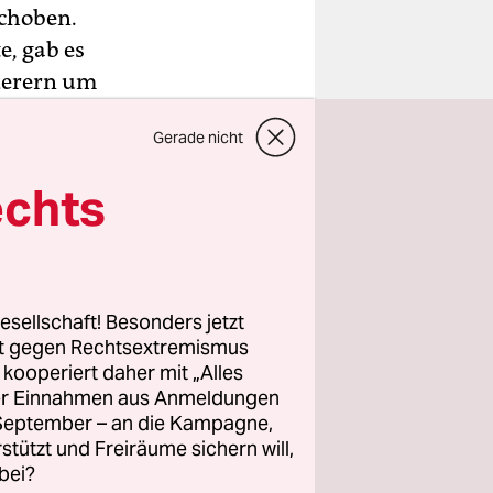
schoben.
, gab es
nderern um
seien
Gerade nicht
echts
geflohen
sie an, ihr
h darüber
esellschaft! Besonders jetzt
bung der
rt gegen Rechtsextremismus
rung jedoch
z kooperiert daher mit „Alles
ller Einnahmen aus Anmeldungen
der
. September – an die Kampagne,
rstützt und Freiräume sichern will,
bei?