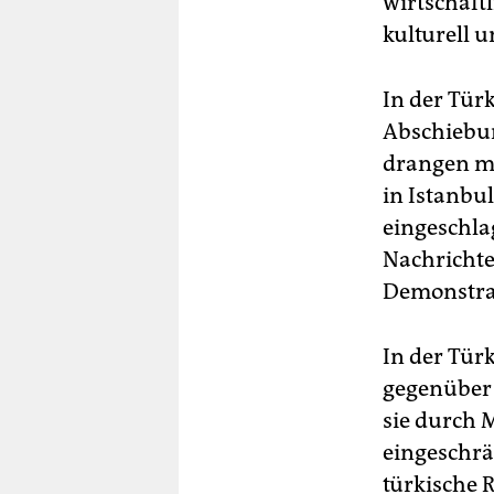
wirtschaftl
kulturell 
In der Tür
Abschiebun
drangen me
in Istanbul
eingeschla
Nachricht
Demonstran
In der Türk
gegenüber 
sie durch 
eingeschr
türkische 