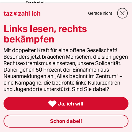
Deshalb!
taz
zahl ich
Gerade nicht

meistkommentiert
Links lesen, rechts
bekämpfen
1
Krise der Demokratie
AfD-Wählen als Triebabfuhr
Mit doppelter Kraft für eine offene Gesellschaft!
Besonders jetzt brauchen Menschen, die sich gegen
Rechtsextremismus einsetzen, unsere Solidarität.
Daher gehen 50 Prozent der Einnahmen aus
2
Streit um Rente mit 63
Neuanmeldungen an „Alles beginnt im Zentrum“ –
Passgenauer Populismus
eine Kampagne, die bedrohte linke Kulturzentren
und Jugendorte unterstützt. Sind Sie dabei?

Ja, ich will
3
Drohnenvorfall am Leipziger Flughafen
Das Zeitalter der elektronischen
Kriegsführung
Schon dabei!