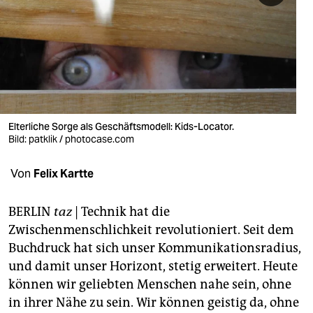
berlin
nord
wahrheit
verlag
verlag
Elterliche Sorge als Geschäftsmodell: Kids-Locator.
Bild: patklik / photocase.com
veranstaltungen
Von
Felix Kartte
shop
fragen & hilfe
BERLIN
taz
|
Technik hat die
Zwischenmenschlichkeit revolutioniert. Seit dem
unterstützen
Buchdruck hat sich unser Kommunikationsradius,
abo
und damit unser Horizont, stetig erweitert. Heute
können wir geliebten Menschen nahe sein, ohne
genossenschaft
in ihrer Nähe zu sein. Wir können geistig da, ohne