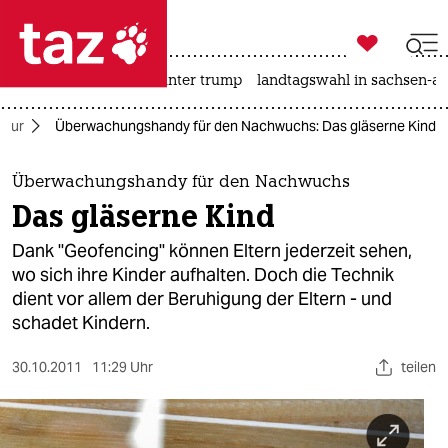

taz zahl ich
nahost-konflikt
usa unter trump
landtagswahl in sachsen-an

taz zahl ich
ltur
Überwachungshandy für den Nachwuchs: Das gläserne Kind
taz zahl ich
themen
Überwachungshandy für den Nachwuchs
Das gläserne Kind
politik
Dank "Geofencing" können Eltern jederzeit sehen,
öko
wo sich ihre Kinder aufhalten. Doch die Technik
dient vor allem der Beruhigung der Eltern - und
gesellschaft
schadet Kindern.
kultur
30.10.2011
11:29 Uhr
teilen
sport