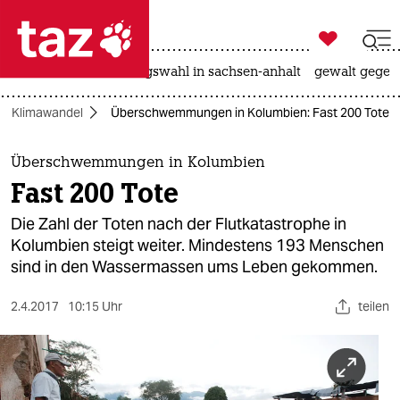

taz zahl ich
hitze
surfen
landtagswahl in sachsen-anhalt
gewalt gegen

taz zahl ich
Klimawandel
Überschwemmungen in Kolumbien: Fast 200 Tote
taz zahl ich
themen
Überschwemmungen in Kolumbien
Fast 200 Tote
politik
Die Zahl der Toten nach der Flutkatastrophe in
öko
Kolumbien steigt weiter. Mindestens 193 Menschen
sind in den Wassermassen ums Leben gekommen.
gesellschaft
2.4.2017
10:15 Uhr
teilen
kultur
sport