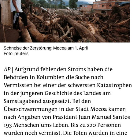
berlin
nord
wahrheit
verlag
Schneise der Zerstörung: Mocoa am 1. April
verlag
Foto: reuters
veranstaltungen
AP
| Aufgrund fehlenden Stroms haben die
Behörden in Kolumbien die Suche nach
shop
Vermissten bei einer der schwersten Katastrophen
fragen & hilfe
in der jüngeren Geschichte des Landes am
Samstagabend ausgesetzt. Bei den
unterstützen
Überschwemmungen in der Stadt Mocoa kamen
abo
nach Angaben von Präsident Juan Manuel Santos
193 Menschen ums Leben. Bis zu 220 Personen
genossenschaft
wurden noch vermisst. Die Toten wurden in eine