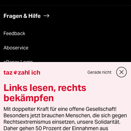
Fragen & Hilfe
Feedback
Aboservice
ePaper Login
taz
zahl ich
Gerade nicht

Downloads für Abonnierende
Links lesen, rechts
bekämpfen
© 2026 taz Verlags und Vertriebs GmbH
Mit doppelter Kraft für eine offene Gesellschaft!
Alle Rechte vorbehalten. Bei rechtlichen Fragen oder für Genehmigungen
wenden Sie sich bitte an
lizenzen@taz.de
Besonders jetzt brauchen Menschen, die sich gegen
Rechtsextremismus einsetzen, unsere Solidarität.
Daher gehen 50 Prozent der Einnahmen aus
Feedback
Redaktionsstatut
Kommune-Richtlinien
KI-