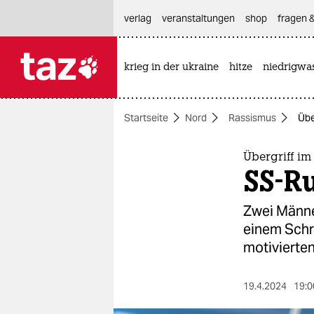
hautnavigation anspringen
hauptinhalt anspringen
footer anspringen
verlag
veranstaltungen
shop
fragen &
krieg in der ukraine
hitze
niedrigwa

taz zahl ich
taz zahl ich
Startseite
Nord
Rassismus
Übe
themen
politik
Übergriff im
SS-R
öko
Zwei Männer
gesellschaft
einem Schra
motivierten
kultur
sport
19.4.2024
19:0