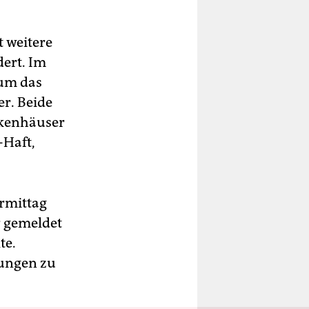
t weitere
dert. Im
 um das
er. Beide
nkenhäuser
-Haft,
rmittag
r gemeldet
te.
lungen zu