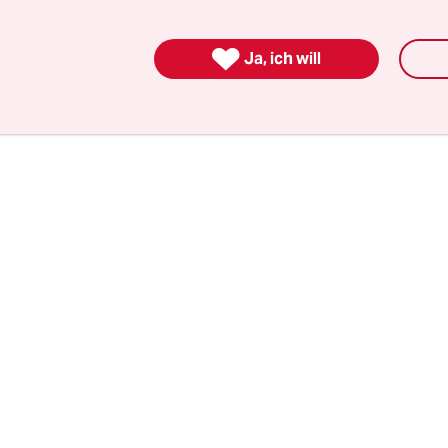
Schraubenzieher angegriffen.

Ja, ich will