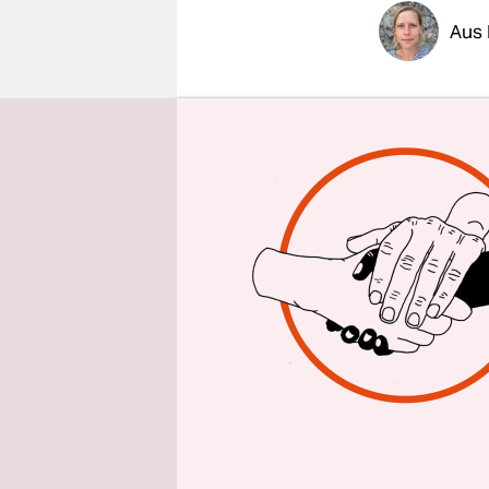
epaper login
Aus
taz/dpa
| 
Bersenbrü
schwer ver
gibt es kon
hieß es ei
Donnersta
„Der mutma
Hakenkreuz
und dann d
sein Land 
Sprecher d