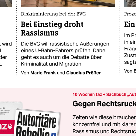
Diskriminierung bei der BVG
Proze
Bei Einstieg droht
Ein
Rassismus
Im P
in e
 wird
Die BVG will rassistische Äußerungen
Frag
d
eines U-Bahn-Fahrers prüfen. Dabei
Zust
 der
geht es auch um die Debatte über
sagt
.
Kriminalität und Migration.
Von
E
Von
Marie Frank
und
Claudius Prößer
10 Wochen taz + Sachbuch „Aut
Gegen Rechtsruck 
Zeiten wie diese brauchen
konzernfrei und mit klar
Rassismus und Rechtsruck.