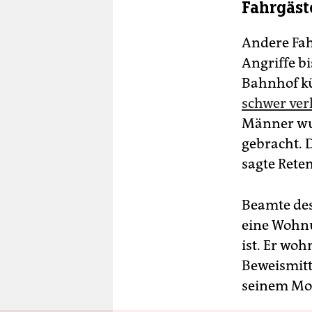
Fahrgäst
Andere Fah
Angriffe b
Bahnhof kü
schwer ver
Männer wu
gebracht. D
sagte Rete
Beamte de
eine Wohnu
ist. Er woh
Beweismitt
seinem Mot