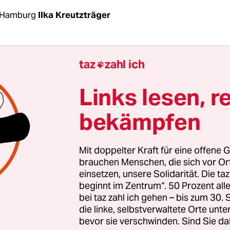
 Hamburg
Ilka Kreutzträger
Bei einer Auseinandersetzung
in einem Zug
zwisc
taz
zahl ich

ck und
Bramsche
ist ein 29-Jähriger am Diensta
letzt worden. „Nach dem aktuellen Stand der Erm
Links lesen, r
krete Hinweise auf eine fremdenfeindlich motivier
bekämpfen
ner Mitteilung der Polizei und Staatsanwaltschaft
g.
Mit doppelter Kraft für eine offene G
ßliche Täter, ein 31-jähriger Schwede, hat erst
brauchen Menschen, die sich vor O
einsetzen, unsere Solidarität. Die ta
e und SS-Runen in die Rückenlehnen einiger Sitz
beginnt im Zentrum“. 50 Prozent a
en 29-jährigen Senegalesen beschimpft: Er solle 
bei taz zahl ich gehen – bis zum 30
gehen“, sagte Oberstaatsanwalt Alexander Reteme
die linke, selbstverwaltete Orte unte
er Staatsanwaltschaft Osnabrück, der taz. Dann 
bevor sie verschwinden. Sind Sie da