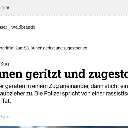
 hilfe
sser
waldbrände
rgriff im Zug: SS-Runen geritzt und zugestochen
 Zug
unen geritzt und zugest
 geraten in einem Zug aneinander, dann sticht ein
ubzieher zu. Die Polizei spricht von einer rassisti
 Tat.
0 Uhr