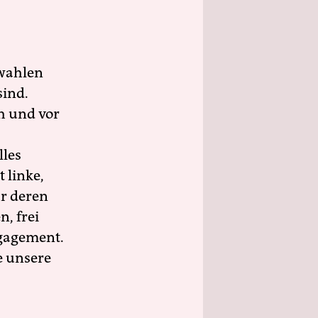
wahlen
sind.
h und vor
lles
 linke,
ür deren
n, frei
ngagement.
e unsere