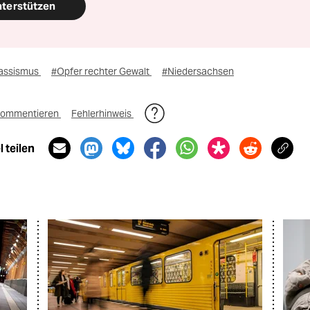
nterstützen
assismus
#Opfer rechter Gewalt
#Niedersachsen
ommentieren
Fehlerhinweis
 teilen