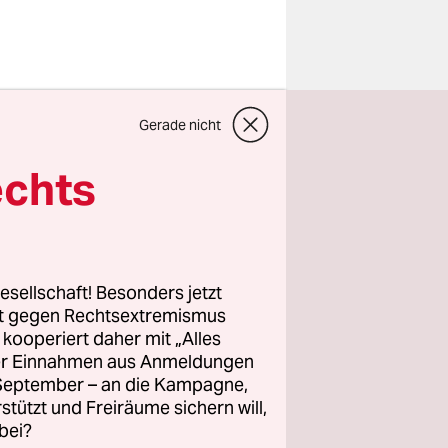
hen
Gerade nicht
gabend
ittlungen
echts
te Tat“,
 vom
esellschaft! Besonders jetzt
rt gegen Rechtsextremismus
z kooperiert daher mit „Alles
e geritzt
ller Einnahmen aus Anmeldungen
zurück in
. September – an die Kampagne,
yer,
rstützt und Freiräume sichern will,
habe er ihn
bei?