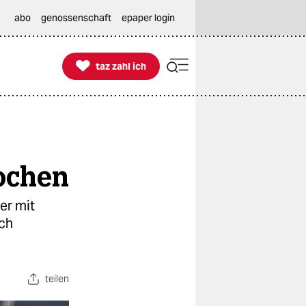
abo
genossenschaft
epaper login

taz zahl ich
taz zahl ich
ochen
er mit
sch
teilen