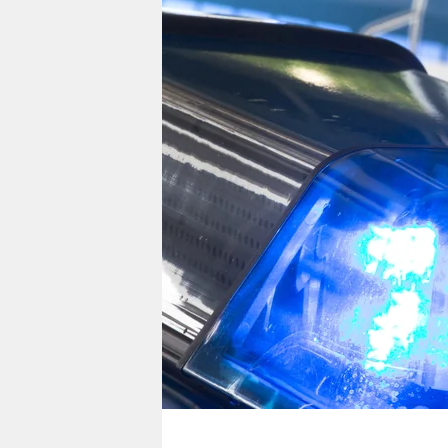
berlin
nord
wahrheit
verlag
verlag
veranstaltungen
shop
fragen & hilfe
unterstützen
abo
genossenschaft