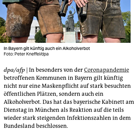
berlin
nord
wahrheit
verlag
In Bayern gilt künftig auch ein Alkoholverbot
verlag
Foto: Peter Kneffel/dpa
veranstaltungen
dpa/afp
| In besonders von der
Coronapandemie
betroffenen Kommunen in Bayern gilt künftig
shop
nicht nur eine Maskenpflicht auf stark besuchten
fragen & hilfe
öffentlichen Plätzen, sondern auch ein
Alkoholverbot. Das hat das bayerische Kabinett am
unterstützen
Dienstag in München als Reaktion auf die teils
abo
wieder stark steigenden Infektionszahlen in dem
Bundesland beschlossen.
genossenschaft