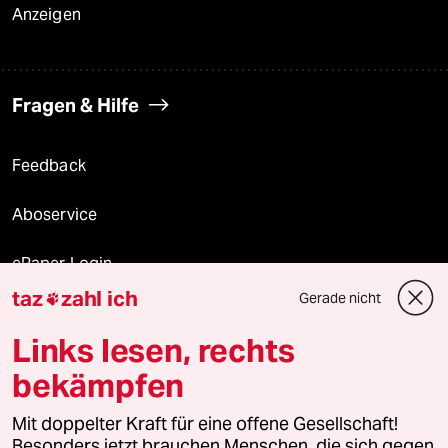
Anzeigen
Fragen & Hilfe
Feedback
Aboservice
ePaper Login
taz
zahl ich
Gerade nicht

Downloads für Abonnierende
Links lesen, rechts
bekämpfen
© 2026 taz Verlags und Vertriebs GmbH
Mit doppelter Kraft für eine offene Gesellschaft!
Alle Rechte vorbehalten. Bei rechtlichen Fragen oder für Genehmigungen
wenden Sie sich bitte an
lizenzen@taz.de
Besonders jetzt brauchen Menschen, die sich gegen