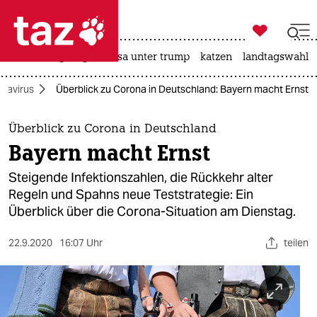

taz zahl ich
hitze
bergsteigen
usa unter trump
katzen
landtagswahl i

taz zahl ich
navirus
Überblick zu Corona in Deutschland: Bayern macht Ernst
taz zahl ich
themen
Überblick zu Corona in Deutschland
Bayern macht Ernst
politik
Steigende Infektionszahlen, die Rückkehr alter
öko
Regeln und Spahns neue Teststrategie: Ein
Überblick über die Corona-Situation am Dienstag.
gesellschaft
22.9.2020
16:07 Uhr
teilen
kultur
sport