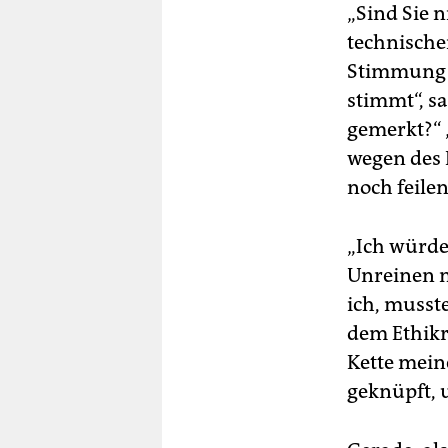
„Sind Sie n
technische
Stimmung w
stimmt“, sa
gemerkt?“ „
wegen des 
noch feile
„Ich würde 
Unreinen m
ich, musste
dem Ethikr
Kette mein
geknüpft, 