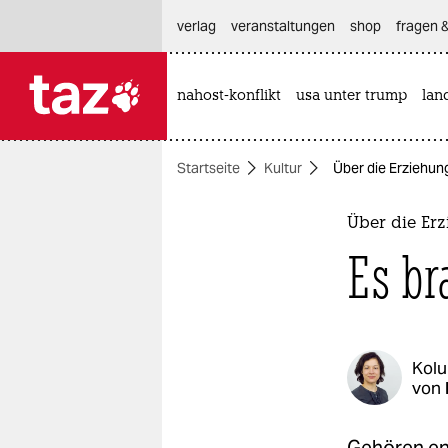
hautnavigation anspringen
hauptinhalt anspringen
footer anspringen
verlag
veranstaltungen
shop
fragen &
nahost-konflikt
usa unter trump
lan

taz zahl ich
taz zahl ich
Startseite
Kultur
Über die Erziehun
themen
politik
Über die Er
Es br
öko
gesellschaft
kultur
Kol
von
sport