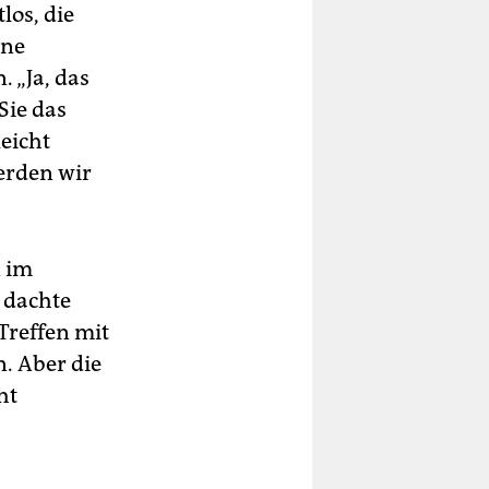
los, die
ine
 „Ja, das
Sie das
leicht
erden wir
n im
 dachte
 Treffen mit
. Aber die
ht