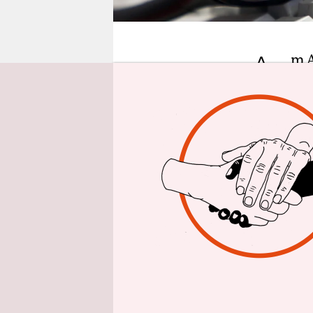
epaper login
A
m A
ich
ber
Seewetterb
Überraschun
ältere Her
Handreichu
„Wenn Sie 
wünschen“,
Hinweise z
wünschen, 
sagte die 