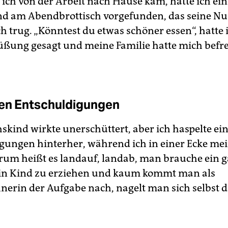
 ich von der Arbeit nach Hause kam, hatte ich ein
d am Abendbrottisch vorgefunden, das seine Nu
ch trug. „Könntest du etwas schöner essen“, hatte i
üßung gesagt und meine Familie hatte mich bef
en Entschuldigungen
skind wirkte unerschüttert, aber ich haspelte ei
gungen hinterher, während ich in einer Ecke me
rum heißt es landauf, landab, man brauche ein 
in Kind zu erziehen und kaum kommt man als
erin der Aufgabe nach, nagelt man sich selbst d