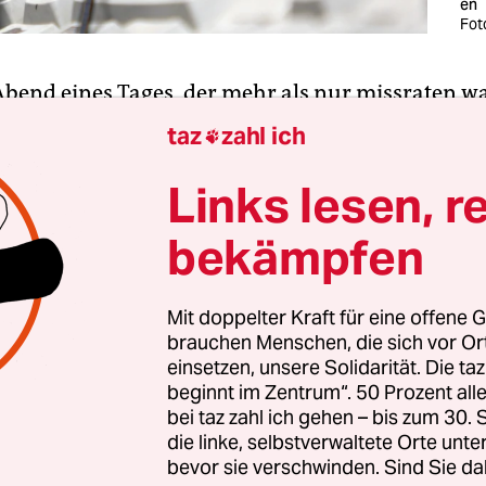
en
Fot
bend eines Tages, der mehr als nur missraten wa
 am Telefon die 333. Ich hoffte, dass an deren End
taz
zahl ich

uhigende Botschaft lag, etwas in der Art des
erichts außerhalb der Sturmsaison. Zu meiner
Links lesen, r
g meldete sich der Ethikrat. Der Ethikrat, das s
bekämpfen
ren von geringer Größe, die mir gelegentlich
ngen in Sachen praktischer Ethik
geben.
Mit doppelter Kraft für eine offene G
brauchen Menschen, die sich vor O
eine Einführung in die Geschichte der praktische
einsetzen, unsere Solidarität. Die ta
 sagte der Ethikrat, „dann drücken Sie die Eins. 
beginnt im Zentrum“. 50 Prozent a
um Thema praktische Ethik und Intersektionalit
bei taz zahl ich gehen – bis zum 30
dann drücken Sie die Zwei.“ Es folgte ein Husten
die linke, selbstverwaltete Orte unte
bevor sie verschwinden. Sind Sie da
Stimme des Ratsvorsitzenden: „Wenn Sie direkt mi