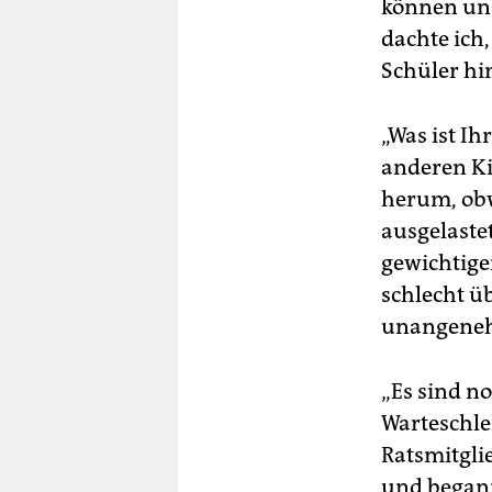
können uns
dachte ich,
Schüler hin
„Was ist Ih
anderen Ki
herum, obw
ausgelastet
gewichtige
schlecht ü
unangeneh
„Es sind n
Warteschle
Ratsmitglie
und begann