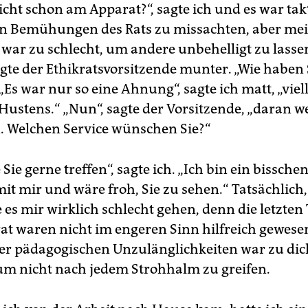
icht schon am Apparat?“, sagte ich und es war takt
n Bemühungen des Rats zu missachten, aber me
ar zu schlecht, um andere unbehelligt zu lassen.
gte der Ethik­ratsvorsitzende munter. „Wie haben 
Es war nur so eine Ahnung“, sagte ich matt, „viel
Hustens.“ „Nun“, sagte der Vorsitzende, „daran w
n. Welchen Service wünschen Sie?“
Sie gerne treffen“, sagte ich. „Ich bin ein bissche
it mir und wäre froh, Sie zu sehen.“ Tatsächlich,
 es mir wirklich schlecht gehen, denn die letzten
at waren nicht im engeren Sinn hilfreich gewesen
er pädagogischen Unzulänglichkeiten war zu dic
um nicht nach jedem Strohhalm zu greifen.