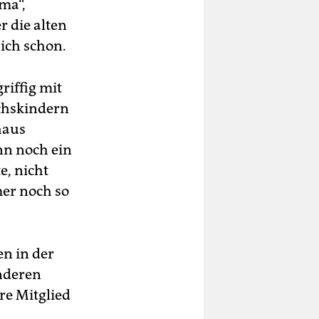
ma“,
r die alten
 ich schon.
riffig mit
uchskindern
haus
ann noch ein
e, nicht
mer noch so
en in der
anderen
ere Mitglied