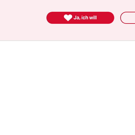
es Ethikrats verbunden werden wollen, dann sagen
“

Ja, ich will