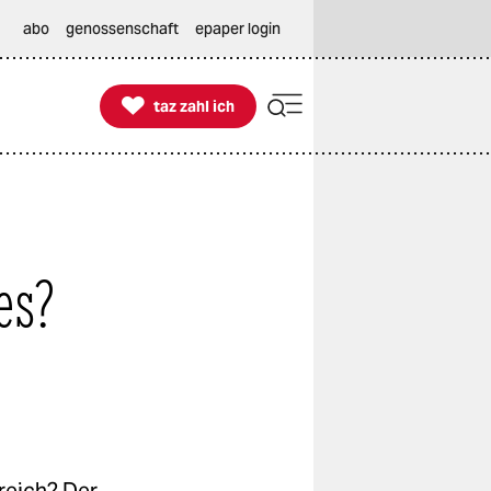
abo
genossenschaft
epaper login

taz zahl ich
taz zahl ich
es?