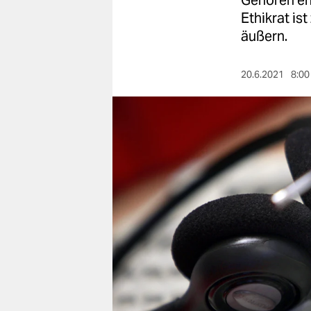
Gehören en
berlin
Ethikrat is
nord
äußern.
wahrheit
20.6.2021
8:00
verlag
verlag
veranstaltungen
shop
fragen & hilfe
unterstützen
abo
genossenschaft