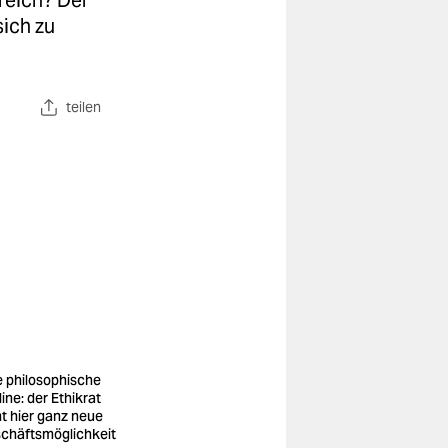
reich? Der
sich zu
teilen
e philosophische
ine: der Ethikrat
ht hier ganz neue
chäftsmöglichkeit