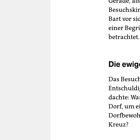
Gerade, als
Besuchskin
Bart vor si
einer Begr
betrachtet.
Die ewig
Das Besuch
Entschuldi
dachte: Wa
Dorf, um e
Dorfbewohn
Kreuz?