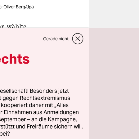
o: Oliver Berg/dpa
r, wählte
e eine
Gerade nicht
echts
ind drei
esellschaft! Besonders jetzt
rt gegen Rechtsextremismus
n Ethik
z kooperiert daher mit „Alles
Wenn Sie
ller Einnahmen aus Anmeldungen
ät
. September – an die Kampagne,
, dann
rstützt und Freiräume sichern will,
bei?
t einem