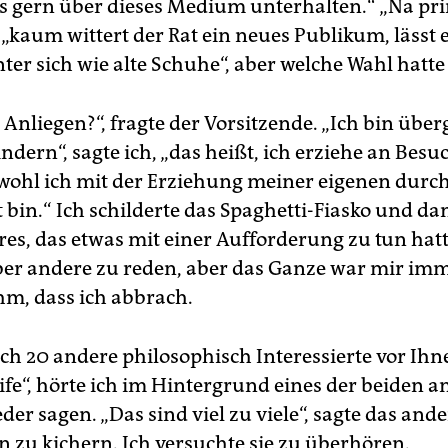
 gern über dieses Medium unterhalten.“ „Na pri
 „kaum wittert der Rat ein neues Publikum, lässt e
ter sich wie alte Schuhe“, aber welche Wahl hatte
r Anliegen?“, fragte der Vorsitzende. „Ich bin überg
ndern“, sagte ich, „das heißt, ich erziehe an Bes
ohl ich mit der Erziehung meiner eigenen durc
 bin.“ Ich schilderte das Spaghetti-Fiasko und d
res, das etwas mit einer Aufforderung zu tun hatt
ber andere zu reden, aber das Ganze war mir im
m, dass ich abbrach.
och 20 andere philosophisch Interessierte vor Ihn
ife“, hörte ich im Hintergrund eines der beiden 
der sagen. „Das sind viel zu viele“, sagte das and
 zu kichern. Ich versuchte sie zu überhören.