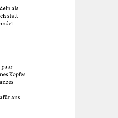
deln als
ch statt
remdet
n paar
ines Kopfes
ganzes
afür ans