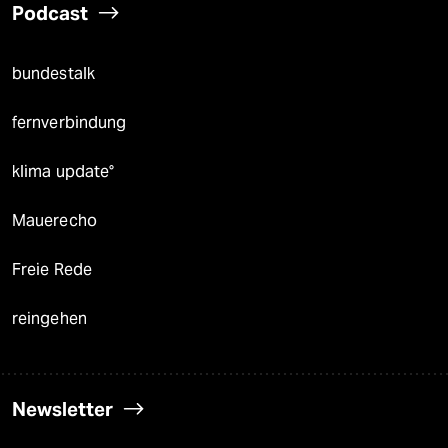
Podcast
bundestalk
fernverbindung
klima update°
Mauerecho
Freie Rede
reingehen
Newsletter