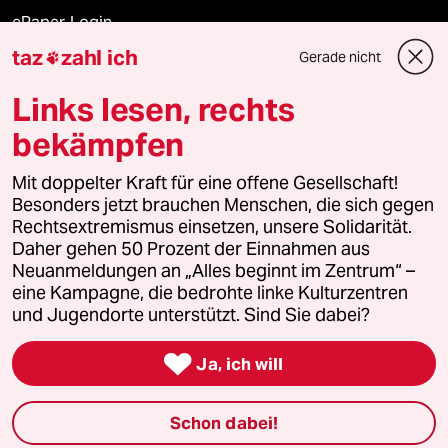
ePaper Login
taz
zahl ich
Gerade nicht

Downloads für Abonnierende
Links lesen, rechts
bekämpfen
© 2026 taz Verlags und Vertriebs GmbH
Alle Rechte vorbehalten. Bei rechtlichen Fragen oder für Genehmigungen
Mit doppelter Kraft für eine offene Gesellschaft!
wenden Sie sich bitte an
lizenzen@taz.de
Besonders jetzt brauchen Menschen, die sich gegen
Rechtsextremismus einsetzen, unsere Solidarität.
Daher gehen 50 Prozent der Einnahmen aus
Feedback
Redaktionsstatut
Kommune-Richtlinien
KI-
Neuanmeldungen an „Alles beginnt im Zentrum“ –
eine Kampagne, die bedrohte linke Kulturzentren
Leitlinie
Informant
Datenschutz
Impressum
AGB
und Jugendorte unterstützt. Sind Sie dabei?
Seitenwende
Einwilligungen widerrufen (Ads)

Ja, ich will
Schon dabei!