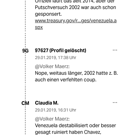
Offiziell läuft das aeit 2014, aber der
Putschversuch 2002 war auch schon
gesponsert.
www.treasury.gov/r...ges/venezuela.a
spx
97627 (Profil gelöscht)
9G
29.01.2019
,
17:38 Uhr
@Volker Maerz:
Nope, weitaus länger, 2002 hatte z. B.
auch einen verfehlten coup.
Claudia M.
CM
29.01.2019
,
16:31 Uhr
@Volker Maerz:
Venezuela destabilisiert oder besser
gesagt ruiniert haben Chavez,