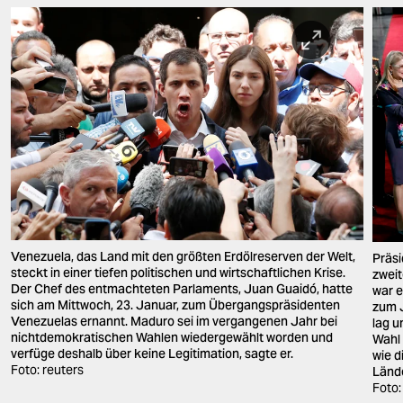
Venezuela, das Land mit den größten Erdölreserven der Welt,
Präsi
steckt in einer tiefen politischen und wirtschaftlichen Krise.
zweit
Der Chef des entmachteten Parlaments, Juan Guaidó, hatte
war e
sich am Mittwoch, 23. Januar, zum Übergangspräsidenten
zum 
Venezuelas ernannt. Maduro sei im vergangenen Jahr bei
lag u
nichtdemokratischen Wahlen wiedergewählt worden und
Wahl 
verfüge deshalb über keine Legitimation, sagte er.
wie d
Foto: reuters
Länd
Foto: