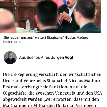
berlin
nord
wahrheit
verlag
„Sie rauben uns aus“, wettert Staatschef Nicolás Maduro
Foto: reuters
verlag
veranstaltungen
Aus Buenos Aires
Jürgen Vogt
shop
fragen & hilfe
Die US-Regierung verschärft den wirtschaftlichen
unterstützen
Druck auf Venezuelas Staatschef Nicolás Maduro.
Erstmals verhängte sie Sanktionen auf die
abo
Ölgeschäfte, die zwischen Venezuela und den USA
genossenschaft
abgewickelt werden. „Wir erwarten, dass mit den
Maßnahmen 7 Milliarden Dollar an Vermögen