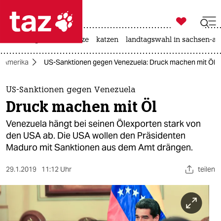

taz zahl ich
iran-krieg
ceuta
hitze
katzen
landtagswahl in sachsen-an

taz zahl ich
Amerika
US-Sanktionen gegen Venezuela: Druck machen mit Öl
taz zahl ich
themen
US-Sanktionen gegen Venezuela
Druck machen mit Öl
politik
Venezuela hängt bei seinen Ölexporten stark von
öko
den USA ab. Die USA wollen den Präsidenten
Maduro mit Sanktionen aus dem Amt drängen.
gesellschaft
29.1.2019
11:12 Uhr
teilen
kultur
sport