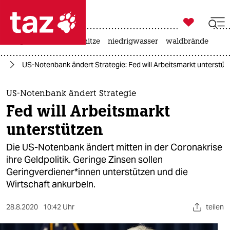

taz zahl ich
krieg in der ukraine
hitze
niedrigwasser
waldbrände

taz zahl ich
ie
US-Notenbank ändert Strategie: Fed will Arbeitsmarkt unterstüt
taz zahl ich
themen
US-Notenbank ändert Strategie
Fed will Arbeitsmarkt
politik
unterstützen
öko
Die US-Notenbank ändert mitten in der Coronakrise
ihre Geldpolitik. Geringe Zinsen sollen
gesellschaft
Geringverdiener*innen unterstützen und die
Wirtschaft ankurbeln.
kultur
sport
28.8.2020
10:42 Uhr
teilen