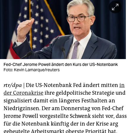
berlin
nord
wahrheit
verlag
verlag
veranstaltungen
Fed-Chef Jerome Powell ändert den Kurs der US-Notenbank
Foto: Kevin Lamarque/reuters
shop
rtr/dpa
| Die US-Notenbank Fed ändert mitten
in
fragen & hilfe
der Coronakrise
ihre geldpolitische Strategie und
unterstützen
signalisiert damit ein längeres Festhalten an
Niedrigzinsen. Der am Donnerstag von Fed-Chef
abo
Jerome Powell vorgestellte Schwenk sieht vor, dass
genossenschaft
für die Notenbank künftig der in der Krise arg
gebeutelte Arbeitsmarkt oberste Priorität hat.