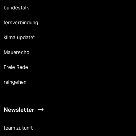
bundestalk
fernverbindung
klima update°
Mauerecho
Freie Rede
reingehen
Newsletter
team zukunft