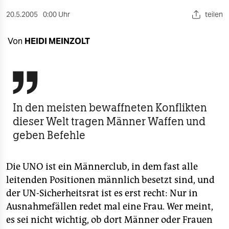
berlin
20.5.2005
0:00 Uhr
teilen
nord
Von
HEIDI MEINZOLT
wahrheit
verlag

verlag
In den meisten bewaffneten Konflikten
veranstaltungen
dieser Welt tragen Männer Waffen und
shop
geben Befehle
fragen & hilfe
Die UNO ist ein Männerclub, in dem fast alle
unterstützen
leitenden Positionen männlich besetzt sind, und
abo
der UN-Sicherheitsrat ist es erst recht: Nur in
Ausnahmefällen redet mal eine Frau. Wer meint,
genossenschaft
es sei nicht wichtig, ob dort Männer oder Frauen