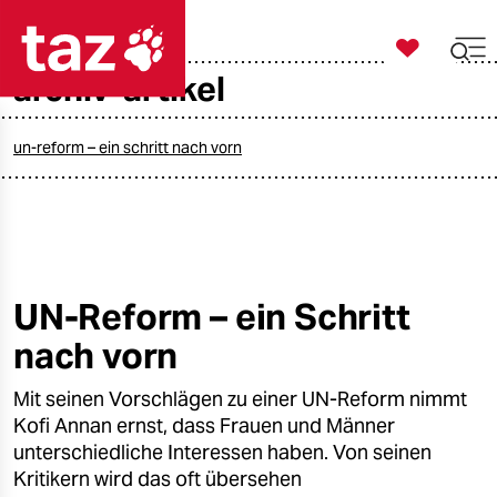

taz zahl ich
archiv-artikel

taz zahl ich
taz zahl ich
un-reform – ein schritt nach vorn
themen
politik
öko
UN-Reform – ein Schritt
nach vorn
gesellschaft
Mit seinen Vorschlägen zu einer UN-Reform nimmt
kultur
Kofi Annan ernst, dass Frauen und Männer
sport
unterschiedliche Interessen haben. Von seinen
Kritikern wird das oft übersehen