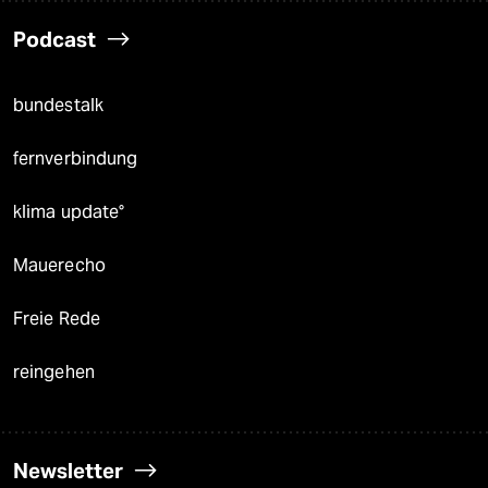
Podcast
bundestalk
fernverbindung
klima update°
Mauerecho
Freie Rede
reingehen
Newsletter