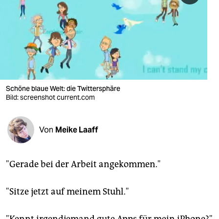
berlin
nord
wahrheit
verlag
verlag
Schöne blaue Welt: die Twittersphäre
Bild: screenshot current.com
veranstaltungen
shop
Von
Meike Laaff
fragen & hilfe
unterstützen
"Gerade bei der Arbeit angekommen."
abo
"Sitze jetzt auf meinem Stuhl."
genossenschaft