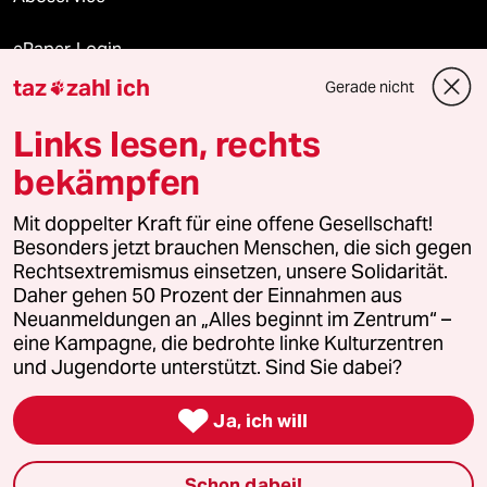
ePaper Login
taz
zahl ich
Gerade nicht

Downloads für Abonnierende
Links lesen, rechts
bekämpfen
© 2026 taz Verlags und Vertriebs GmbH
Alle Rechte vorbehalten. Bei rechtlichen Fragen oder für Genehmigungen
Mit doppelter Kraft für eine offene Gesellschaft!
wenden Sie sich bitte an
lizenzen@taz.de
Besonders jetzt brauchen Menschen, die sich gegen
Rechtsextremismus einsetzen, unsere Solidarität.
Daher gehen 50 Prozent der Einnahmen aus
Feedback
Redaktionsstatut
Kommune-Richtlinien
KI-
Neuanmeldungen an „Alles beginnt im Zentrum“ –
eine Kampagne, die bedrohte linke Kulturzentren
Leitlinie
Informant
Datenschutz
Impressum
AGB
und Jugendorte unterstützt. Sind Sie dabei?
Seitenwende
Einwilligungen widerrufen (Ads)

Ja, ich will
Schon dabei!