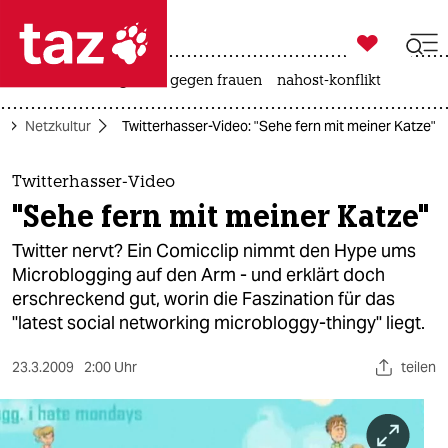

taz zahl ich
hitze
surfen
gewalt gegen frauen
nahost-konflikt

taz zahl ich
r
Netzkultur
Twitterhasser-Video: "Sehe fern mit meiner Katze"
taz zahl ich
themen
Twitterhasser-Video
"Sehe fern mit meiner Katze"
politik
Twitter nervt? Ein Comicclip nimmt den Hype ums
öko
Microblogging auf den Arm - und erklärt doch
erschreckend gut, worin die Faszination für das
gesellschaft
"latest social networking microbloggy-thingy" liegt.
kultur
23.3.2009
2:00 Uhr
teilen
sport