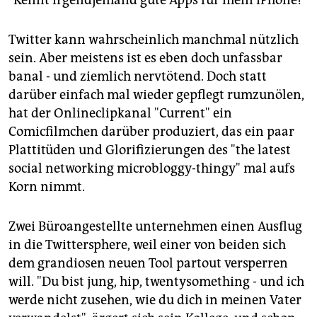
"Kennt irgendjemand gute Apps für mein iPhone?"
epaper login
Twitter kann wahrscheinlich manchmal nützlich
sein. Aber meistens ist es eben doch unfassbar
banal - und ziemlich nervtötend. Doch statt
darüber einfach mal wieder gepflegt rumzunölen,
hat der Onlineclipkanal "Current" ein
Comicfilmchen darüber produziert, das ein paar
Plattitüden und Glorifizierungen des "the latest
social networking microbloggy-thingy" mal aufs
Korn nimmt.
Zwei Büroangestellte unternehmen einen Ausflug
in die Twittersphere, weil einer von beiden sich
dem grandiosen neuen Tool partout versperren
will. "Du bist jung, hip, twentysomething - und ich
werde nicht zusehen, wie du dich in meinen Vater