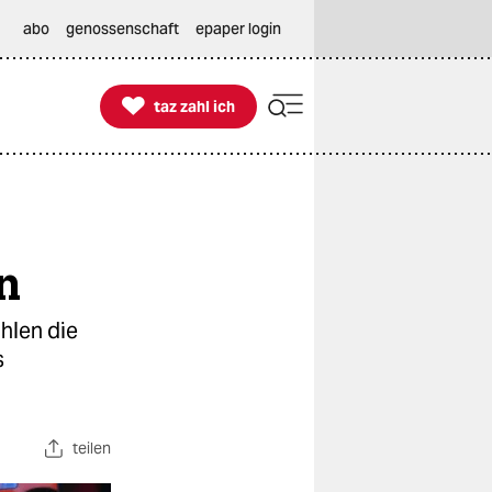
abo
genossenschaft
epaper login

taz zahl ich
taz zahl ich
n
hlen die
s
teilen