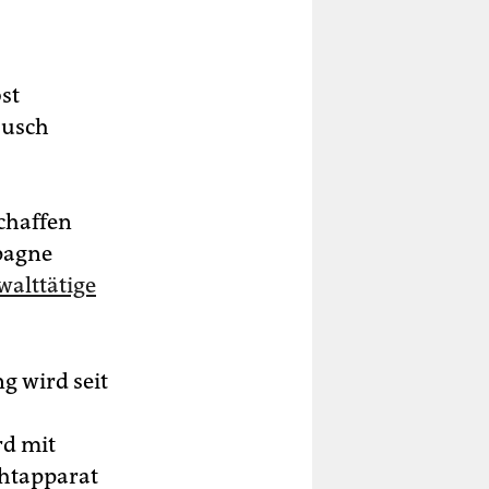
st
ausch
chaffen
pagne
walttätige
g wird seit
rd mit
chtapparat