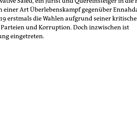
ative Saied, ein Jurist und Quereinsteiger in die P
 in einer Art Überlebenskampf gegenüber Ennahda
9 erstmals die Wahlen aufgrund seiner kritisch
Parteien und Korruption. Doch inzwischen ist
ng eingetreten.