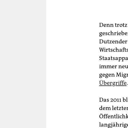
Denn trotz
geschrieb
Dutzender 
Wirtschaft
Staatsappa
immer neue
gegen Mi­gr
Übergriffe
.
Das 2011 b
dem letzte
Öffentlich
langjährig