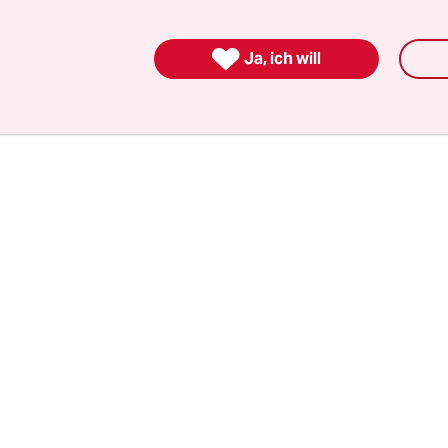
izei durchsucht worden waren, fühlen sich viele j
Ben Ali erinnert, der
2011 im „Arabischen Frühlin

Ja, ich will