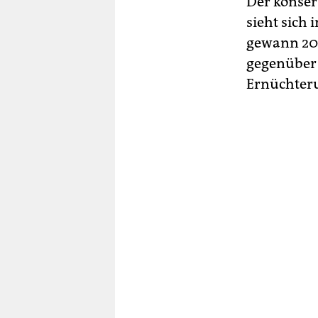
Der konserv
sieht sich
gewann 201
gegenüber 
Ernüchteru