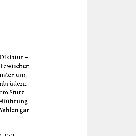
Diktatur –
t
zwischen
nisterium,
imbrüdern
dem Sturz
teiführung
Wahlen gar