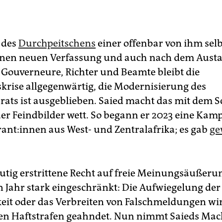
 des
Durchpeitschens
einer offenbar von ihm selb
enen neuen Verfassung und auch nach dem Aust
Gouverneure, Richter und Beamte bleibt die
skrise allgegenwärtig, die Modernisierung des
rats ist ausgeblieben. Saied macht das mit dem S
r Feindbilder wett. So begann er 2023 eine Kam
an­t:in­nen aus West- und Zentralafrika; es gab
ge
lutig erstrittene Recht auf freie Meinungsäußerun
n Jahr stark eingeschränkt: Die Aufwiegelung der
keit oder das Verbreiten von Falschmeldungen wi
en Haftstrafen geahndet. Nun nimmt Saieds Ma