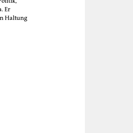
olitik,
. Er
en Haltung