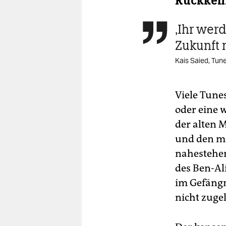
Rückkehr
,Ihr wer

Zukunft 
Kais Saied, Tune
Viele Tunes
oder eine 
der alten 
und den m
nahestehen
des Ben-Ali
im Gefängn
nicht zuge