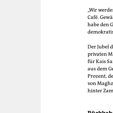
„Wir werden
Café. Gewäh
habe den G
demokratis
Der Jubel 
privaten M
für Kais S
aus dem Ge
Prozent, d
von Maghza
hinter Za