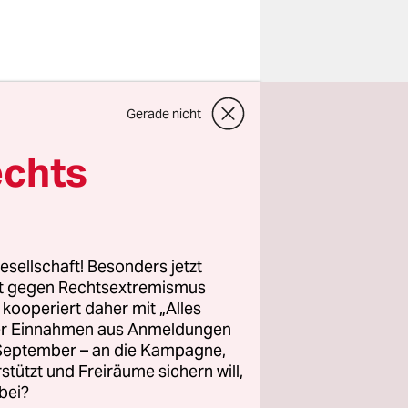
ärte sich
Gerade nicht
r der
e ISIE
echts
en
er und den
n.
esellschaft! Besonders jetzt
rt gegen Rechtsextremismus
z kooperiert daher mit „Alles
ichts mehr
ller Einnahmen aus Anmeldungen
haft
. September – an die Kampagne,
m in der
rstützt und Freiräume sichern will,
bei?
iativen