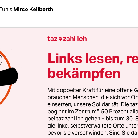
Tunis
Mirco Keilberth
nige Stunden nach Schließung der Wahllokale erkl
taz
zahl ich

Präsident Kais Saied
am Sonntagabend zum Siege
chaftswahlen. Da hatte die
nationale Wahlbehörd
Links lesen, r
die mit knapp 28 Prozent niedrige Wahlbeteiligung
bekämpfen
icht. Mehrere hundert Anhänger von Saied brach
 zu einem Autokorso auf. Vor dem Nationaltheat
s staatlichen Fernsehens feierten sie ausgelasse
Mit doppelter Kraft für eine offene G
brauchen Menschen, die sich vor O
einsetzen, unsere Solidarität. Die ta
t von den Verrätern und Korrupten in Zukunft n
beginnt im Zentrum“. 50 Prozent a
sprach der Präsident. In Kreisen der Zivilgesellsc
bei taz zahl ich gehen – bis zum 30
 demgegenüber am Montag Schockstarre. Nachde
die linke, selbstverwaltete Orte unte
bevor sie verschwinden. Sind Sie da
der Wahl die Büros mehrerer Menschenrechtsinit