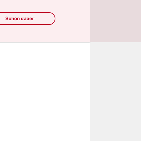
etzt an die
g gestürzte
Schon dabei!