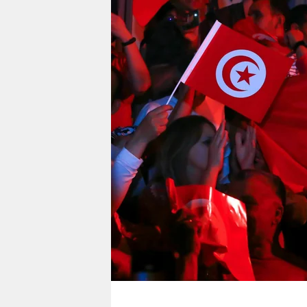
berlin
nord
wahrheit
verlag
verlag
veranstaltungen
shop
fragen & hilfe
unterstützen
abo
genossenschaft