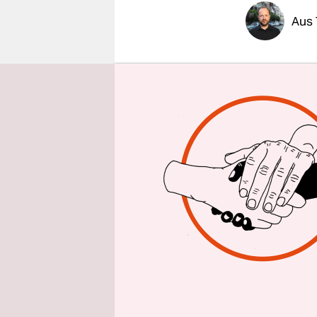
epaper login
Aus 
Bereits we
Tunesiens 
Präsidents
lediglich 
veröffentl
gleichwohl
Kameras de
„Ihr werde
hören“, ver
herrschte
Woche vor 