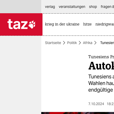
hautnavigation anspringen
hauptinhalt anspringen
footer anspringen
verlag
veranstaltungen
shop
fragen &
krieg in der ukraine
hitze
niedrigwa

taz zahl ich
taz zahl ich
Startseite
Politik
Afrika
Tunesien
themen
politik
Tunesiens Pr
Auto
öko
Tunesiens a
gesellschaft
Wahlen hau
endgültige
kultur
sport
7.10.2024
18:2