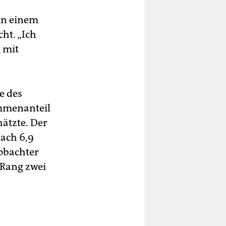
 in einem
ht. „Ich
 mit
e des
immenanteil
ätzte. Der
ach 6,9
obachter
 Rang zwei