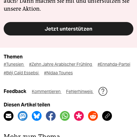
auch? Dann machen Sie mit und unterstützen Sie
unsere Aktion.
Jetzt unterstützen
Themen
#Tunesien
#Zehn Jahre Arabischer Frühling
#Ennahda-Partei
#Béji Caïd Essebsi
#Nidaa Tounes
Feedback
Kommentieren
Fehlerhinweis
Diesen Artikel teilen