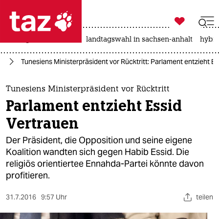

taz zahl ich
niedrigwasser
rente
landtagswahl in sachsen-anhalt
hybri

taz zahl ich
ng
Tunesiens Ministerpräsident vor Rücktritt: Parlament entzieht E
taz zahl ich
themen
Tunesiens Ministerpräsident vor Rücktritt
Parlament entzieht Essid
politik
Vertrauen
öko
Der Präsident, die Opposition und seine eigene
Koalition wandten sich gegen Habib Essid. Die
gesellschaft
religiös orientiertee Ennahda-Partei könnte davon
profitieren.
kultur
sport
31.7.2016
9:57 Uhr
teilen