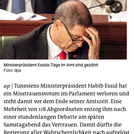
berlin
nord
wahrheit
verlag
verlag
veranstaltungen
Ministerpräsident Essids Tage im Amt sind gezählt
Foto: dpa
shop
ap
| Tunesiens Ministerpräsident Habib Essid hat
fragen & hilfe
ein Misstrauensvotum im Parlament verloren und
unterstützen
steht damit vor dem Ende seiner Amtszeit. Eine
Mehrheit von 118 Abgeordneten entzog ihm nach
abo
einer stundenlangen Debatte am späten
genossenschaft
Samstagabend das Vertrauen. Damit dürfte die
Regierung aller Wahrscheinlichkeit nach aufgelöst