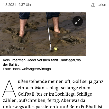
berlin
1.3.2021
9:37 Uhr
teilen
nord
wahrheit
verlag
verlag
veranstaltungen
Kein Erbarmen: Jeder Versuch zählt. Ganz egal, wo
shop
der Ball ist
Foto: HochZwei/Angerer/imago
fragen & hilfe
A
unterstützen
ußenstehende meinen oft, Golf sei ja ganz
einfach. Man schlägt so lange einen
abo
Golfball, bis er im Loch liegt. Schläge
zählen, aufschreiben, fertig. Aber was da
genossenschaft
unterwegs alles passieren kann! Beim Fußball ist