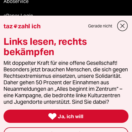
Aboservice
ePaper Login
taz
zahl ich
Gerade nicht

Downloads für Abonnierende
Links lesen, rechts
bekämpfen
© 2026 taz Verlags und Vertriebs GmbH
Alle Rechte vorbehalten. Bei rechtlichen Fragen oder für Genehmigungen
Mit doppelter Kraft für eine offene Gesellschaft!
wenden Sie sich bitte an
lizenzen@taz.de
Besonders jetzt brauchen Menschen, die sich gegen
Rechtsextremismus einsetzen, unsere Solidarität.
Daher gehen 50 Prozent der Einnahmen aus
Feedback
Redaktionsstatut
Kommune-Richtlinien
KI-
Neuanmeldungen an „Alles beginnt im Zentrum“ –
eine Kampagne, die bedrohte linke Kulturzentren
Leitlinie
Informant
Datenschutz
Impressum
AGB
und Jugendorte unterstützt. Sind Sie dabei?
Seitenwende
Einwilligungen widerrufen (Ads)

Ja, ich will