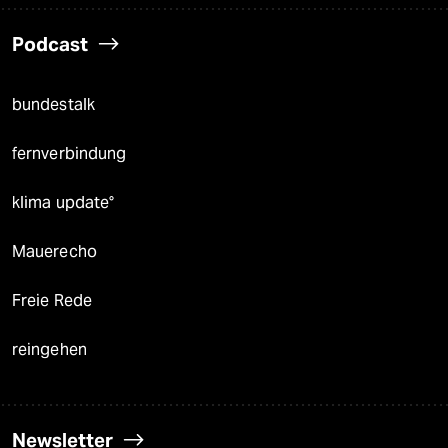
Podcast
bundestalk
fernverbindung
klima update°
Mauerecho
Freie Rede
reingehen
Newsletter