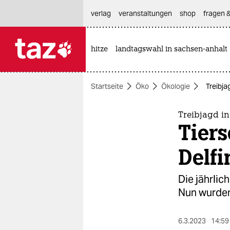
hautnavigation anspringen
hauptinhalt anspringen
footer anspringen
verlag
veranstaltungen
shop
fragen &
hitze
landtagswahl in sachsen-anhalt

taz zahl ich
taz zahl ich
Startseite
Öko
Ökologie
Treibja
themen
politik
Treibjagd i
Tiers
öko
Delfi
gesellschaft
Die jährlic
kultur
Nun wurden
sport
6.3.2023
14:59