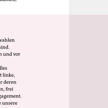
wahlen
sind.
h und vor
lles
 linke,
ür deren
n, frei
ngagement.
e unsere