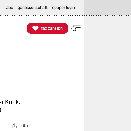
abo
genossenschaft
epaper login

taz zahl ich
taz zahl ich
r Kritik.
.
teilen