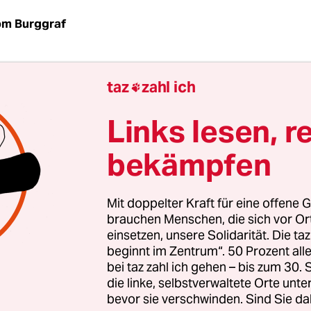
om Burggraf
ei der jährlichen Treibjagd auf Delfine vor dem 
taz
zahl ich
aiji sollen die Jäger auch Muttertiere und deren

en. Das berichtete die
japanische Tier- und
Links lesen, r
nisation Life Investigation Agency (LIA)
am Mont
tzer hätten beobachtet, wie auch Muttertiere v
bekämpfen
rn attackiert wurden und an den Folgen starben.
Mit doppelter Kraft für eine offene G
 der Präfektur Wakayama im Süden Japans gelang
brauchen Menschen, die sich vor O
 Oscar-prämierten Dokumentarfilm
Die Bucht
zu 
einsetzen, unsere Solidarität. Die ta
t. Darin machte Ric O’Barry, der ehemalige Trai
beginnt im Zentrum“. 50 Prozent a
bei taz zahl ich gehen – bis zum 30
 die Filmserie
Flipper
und Gründer des
Dolphin P
die linke, selbstverwaltete Orte unte
che Abschlachten der Delfine aufmerksam. Trotz
bevor sie verschwinden. Sind Sie da
naler Kritik fand auch diesmal wieder die Treibja