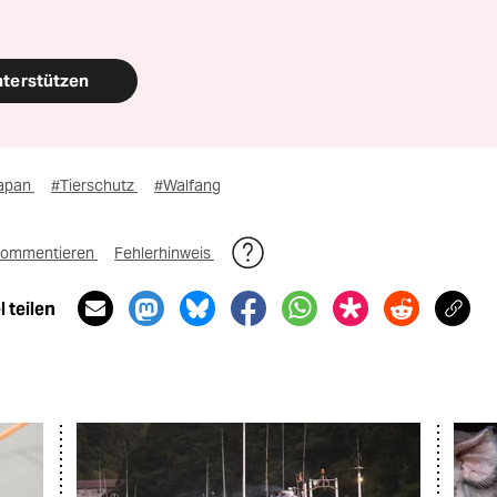
nterstützen
apan
#Tierschutz
#Walfang
ommentieren
Fehlerhinweis
 teilen