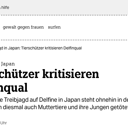
 hilfe
gewalt gegen frauen
surfen
gd in Japan: Tierschützer kritisieren Delfinqual
n Japan
chützer kritisieren
nqual
he Treibjagd auf Delfine in Japan steht ohnehin in de
 diesmal auch Muttertiere und ihre Jungen getötet
 Uhr