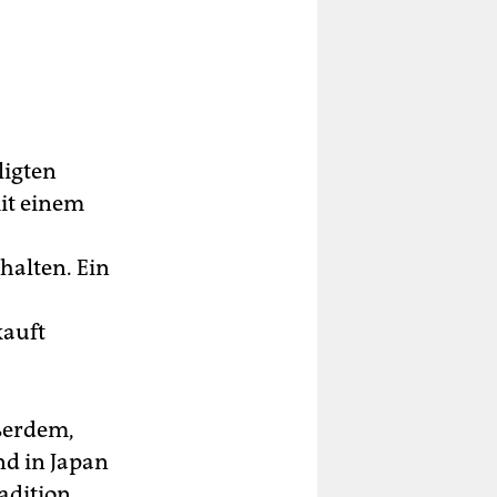
ligten
it einem
halten. Ein
kauft
ßerdem,
und in Japan
adition,