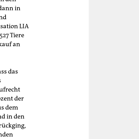
 dann in
und
sation LIA
527 Tiere
rkauf an
ss das
s
aufrecht
ozent der
us dem
nd in den
urückging,
enden