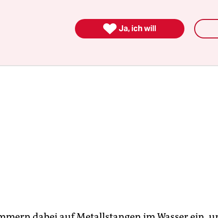
eptember und März statt.

Ja, ich will
mmern dabei auf Metallstangen im Wasser ein, 