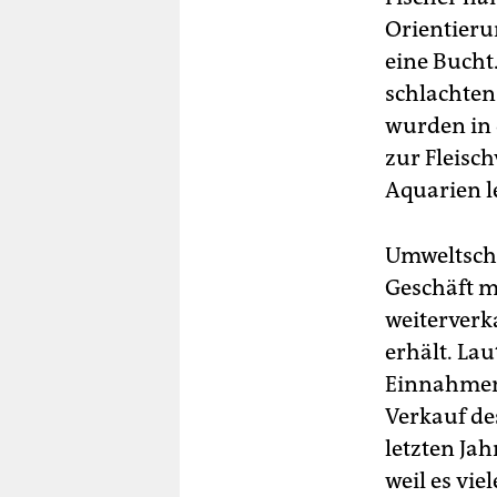
Orientieru
eine Bucht
schlachten
wurden in 
zur Fleisch
Aquarien l
Umweltschü
Geschäft m
weiterverka
erhält. La
Einnahmen 
Verkauf de
letzten Ja
weil es vie