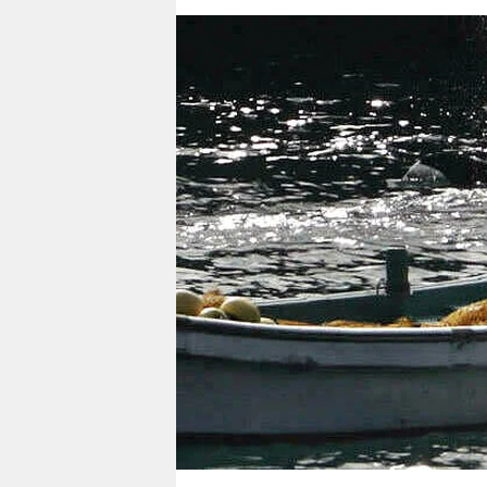
berlin
nord
wahrheit
verlag
verlag
veranstaltungen
shop
fragen & hilfe
unterstützen
abo
genossenschaft