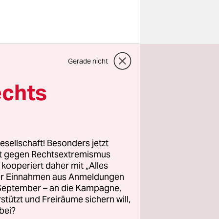
japanischen
 Junge
Gerade nicht
echts
ag. Die
on den
esellschaft! Besonders jetzt
te 2009
rt gegen Rechtsextremismus
trauriger
z kooperiert daher mit „Alles
ner der
ller Einnahmen aus Anmeldungen
. September – an die Kampagne,
rojects
, auf
rstützt und Freiräume sichern will,
bei?
gd