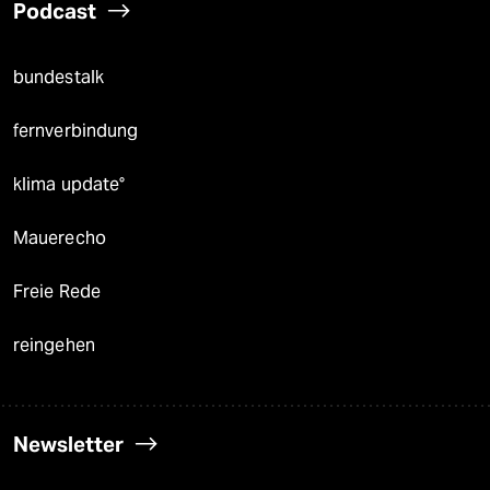
Podcast
bundestalk
fernverbindung
klima update°
Mauerecho
Freie Rede
reingehen
Newsletter