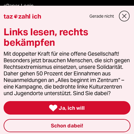
ePaper Login
taz
zahl ich
Gerade nicht

Downloads für Abonnierende
Links lesen, rechts
bekämpfen
© 2026 taz Verlags und Vertriebs GmbH
Mit doppelter Kraft für eine offene Gesellschaft!
Alle Rechte vorbehalten. Bei rechtlichen Fragen oder für Genehmigungen
wenden Sie sich bitte an
lizenzen@taz.de
Besonders jetzt brauchen Menschen, die sich gegen
Rechtsextremismus einsetzen, unsere Solidarität.
Daher gehen 50 Prozent der Einnahmen aus
Feedback
Redaktionsstatut
Kommune-Richtlinien
KI-
Neuanmeldungen an „Alles beginnt im Zentrum“ –
eine Kampagne, die bedrohte linke Kulturzentren
Leitlinie
Informant
Datenschutz
Impressum
AGB
und Jugendorte unterstützt. Sind Sie dabei?
Seitenwende
Einwilligungen widerrufen (Ads)

Ja, ich will
Schon dabei!