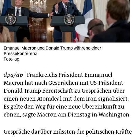
berlin
nord
wahrheit
verlag
Emanuel Macron und Donald Trump während einer
verlag
Pressekonferenz
Foto: ap
veranstaltungen
dpa/ap
| Frankreichs Präsident Emmanuel
shop
Macron hat nach Gesprächen mit US-Präsident
fragen & hilfe
Donald Trump Bereitschaft zu Gesprächen über
einen neuen Atomdeal mit dem Iran signalisiert.
unterstützen
Es gelte den Weg für eine neue Übereinkunft zu
abo
ebnen, sagte Macron am Dienstag in Washington.
genossenschaft
Gespräche darüber müssten die politischen Kräfte