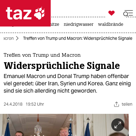

taz zahl ich
krieg in der ukraine
hitze
niedrigwasser
waldbrände

taz zahl ich
Macron
Treffen von Trump und Macron: Widersprüchliche Signale
taz zahl ich
themen
Treffen von Trump und Macron
Widersprüchliche Signale
politik
Emanuel Macron und Donal Trump haben offenbar
öko
viel geredet: über Iran, Syrien und Korea. Ganz einig
sind sie sich allerding nicht geworden.
gesellschaft
24.4.2018
19:52 Uhr
teilen
kultur
sport