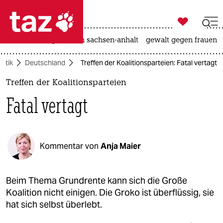

taz zahl ich
hitze
landtagswahl in sachsen-anhalt
gewalt gegen frauen

taz zahl ich
litik
Deutschland
Treffen der Koalitionsparteien: Fatal vertagt
taz zahl ich
Treffen der Koalitionsparteien
themen
Fatal vertagt
politik
öko
Kommentar von
Anja Maier
gesellschaft
kultur
Beim Thema Grundrente kann sich die Große
Koalition nicht einigen. Die Groko ist überflüssig, sie
sport
hat sich selbst überlebt.