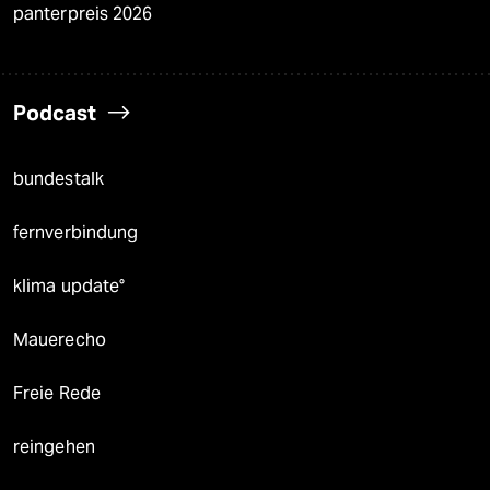
panterpreis 2026
Podcast
bundestalk
fernverbindung
klima update°
Mauerecho
Freie Rede
reingehen