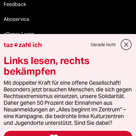
Feedback
Aboservice
ePaper Login
taz
zahl ich
Gerade nicht

Downloads für Abonnierende
Links lesen, rechts
bekämpfen
© 2026 taz Verlags und Vertriebs GmbH
Alle Rechte vorbehalten. Bei rechtlichen Fragen oder für Genehmigungen
Mit doppelter Kraft für eine offene Gesellschaft!
wenden Sie sich bitte an
lizenzen@taz.de
Besonders jetzt brauchen Menschen, die sich gegen
Rechtsextremismus einsetzen, unsere Solidarität.
Daher gehen 50 Prozent der Einnahmen aus
Feedback
Redaktionsstatut
Kommune-Richtlinien
KI-
Neuanmeldungen an „Alles beginnt im Zentrum“ –
eine Kampagne, die bedrohte linke Kulturzentren
Leitlinie
Informant
Datenschutz
Impressum
AGB
und Jugendorte unterstützt. Sind Sie dabei?
Seitenwende
Einwilligungen widerrufen (Ads)