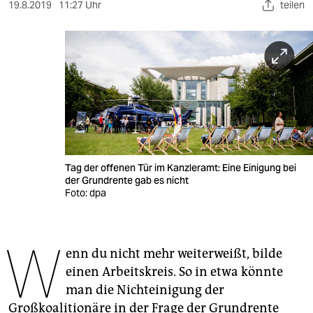
berlin
19.8.2019
11:27 Uhr
teilen
nord
wahrheit
verlag
verlag
veranstaltungen
Tag der offenen Tür im Kanzleramt: Eine Einigung bei
shop
der Grundrente gab es nicht
Foto: dpa
fragen & hilfe
unterstützen
W
enn du nicht mehr weiterweißt, bilde
abo
einen Arbeitskreis. So in etwa könnte
genossenschaft
man die Nichteinigung der
Großkoalitionäre in der Frage der Grundrente