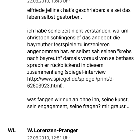
22.08.2010
,
13:43 Uhr
elfriede jellinek hat's geschrieben: als sei das
leben selbst gestorben.
ich habe seinerzeit nicht verstanden, warum
christoph schlingensief das angebot die
bayreuther festspiele zu inszenieren
angenommen hat. er selbst sah seinen "krebs
nach bayreuth" damals voraus! von selbsthass
sprach er rückblickend in diesem
zusammenhang (spiegel-interview
http://www.spiegel.de/spiegel/print/d-
62603923.html
).
was fangen wir nun an ohne ihn, seine kunst,
sein engagement, seine fragen? mir graust ...
W. Lorenzen-Pranger
WL
22.08.2010
,
12:51 Uhr