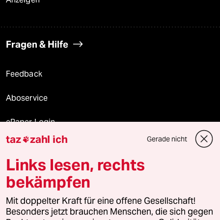
Fragen & Hilfe
Feedback
Aboservice
ePaper Login
taz
zahl ich
Gerade nicht

Downloads für Abonnierende
Links lesen, rechts
bekämpfen
© 2026 taz Verlags und Vertriebs GmbH
Alle Rechte vorbehalten. Bei rechtlichen Fragen oder für Genehmigungen
Mit doppelter Kraft für eine offene Gesellschaft!
wenden Sie sich bitte an
lizenzen@taz.de
Besonders jetzt brauchen Menschen, die sich gegen