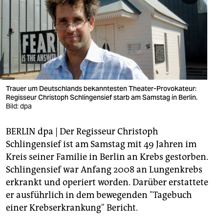
berlin
nord
wahrheit
verlag
verlag
Trauer um Deutschlands bekanntesten Theater-Provokateur:
Regisseur Christoph Schlingensief starb am Samstag in Berlin.
veranstaltungen
Bild: dpa
shop
BERLIN dpa | Der Regisseur Christoph
fragen & hilfe
Schlingensief ist am Samstag mit 49 Jahren im
Kreis seiner Familie in Berlin an Krebs gestorben.
unterstützen
Schlingensief war Anfang 2008 an Lungenkrebs
erkrankt und operiert worden. Darüber erstattete
abo
er ausführlich in dem bewegenden "Tagebuch
genossenschaft
einer Krebserkrankung" Bericht.