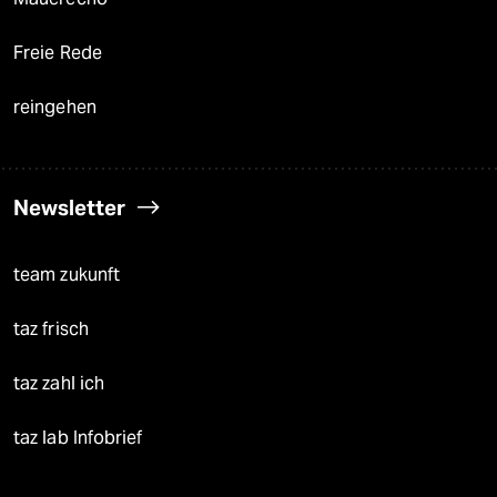
Freie Rede
reingehen
Newsletter
team zukunft
taz frisch
taz zahl ich
taz lab Infobrief