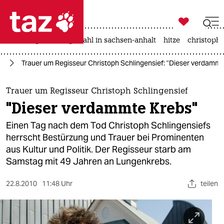

taz zahl ich
iran-krieg
landtagswahl in sachsen-anhalt
hitze
christophe

taz zahl ich
ag
Trauer um Regisseur Christoph Schlingensief: "Dieser verdammt
taz zahl ich
themen
Trauer um Regisseur Christoph Schlingensief
"Dieser verdammte Krebs"
politik
Einen Tag nach dem Tod Christoph Schlingensiefs
öko
herrscht Bestürzung und Trauer bei Prominenten
aus Kultur und Politik. Der Regisseur starb am
gesellschaft
Samstag mit 49 Jahren an Lungenkrebs.
kultur
22.8.2010
11:48 Uhr
teilen
sport