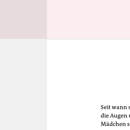
Seit wann s
die Augen 
Mädchen si