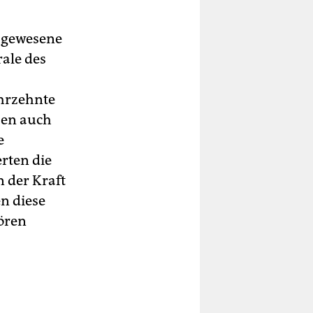
dagewesene
ale des
hrzehnte
ben auch
e
rten die
n der Kraft
n diese
hören