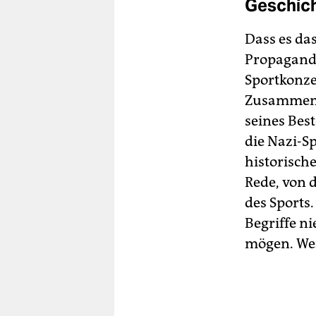
Geschich
Dass es da
Propaganda
Sportkonze
Zusammenh
seines Bes
die Nazi-Sp
historisch
Rede, von d
des Sports
Begriffe ni
mögen. Wer