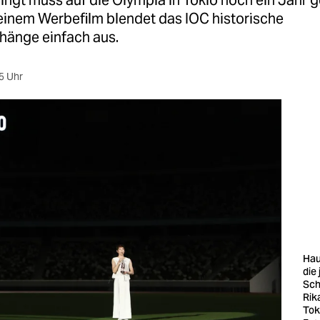
ngt muss auf die Olympia in Tokio noch ein Jahr 
 einem Werbefilm blendet das IOC historische
änge einfach aus.
5 Uhr
Hau
die
Sch
Rik
Tok