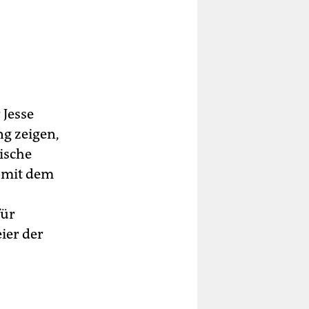
 Jesse
g zeigen,
pische
 mit dem
für
ier der