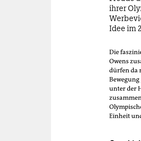
ihrer Ol
Werbevid
Idee im 
Die faszin
Owens zusa
dürfen da n
Bewegung g
unter der
zusammenge
Olympische 
Einheit un