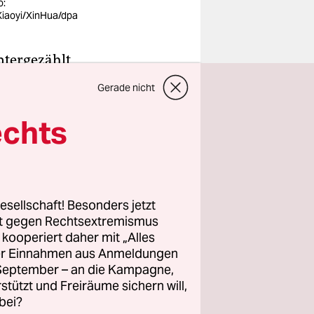
o:
iaoyi/XinHua/dpa
untergezählt
Olympischen
Gerade nicht
diesem
ins
ashtag in
echts
 begleitet
ahr ist
em
esellschaft! Besonders jetzt
rt gegen Rechtsextremismus
t das so:
z kooperiert daher mit „Alles
auer und
ller Einnahmen aus Anmeldungen
. September – an die Kampagne,
rstützt und Freiräume sichern will,
bei?
en