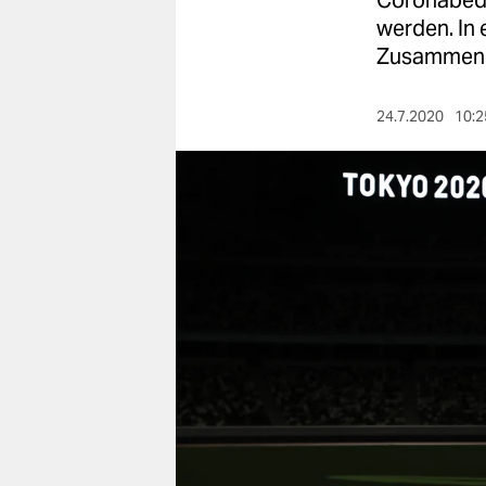
Coronabedi
berlin
werden. In
nord
Zusammenh
wahrheit
24.7.2020
10:2
verlag
verlag
veranstaltungen
shop
fragen & hilfe
unterstützen
abo
genossenschaft