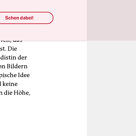
ich das
1936 hat
Schon dabei!
r Schale
n“,
Welt, das
st. Die
distin der
on Bildern
pische Idee
 keine
n die Höhe,