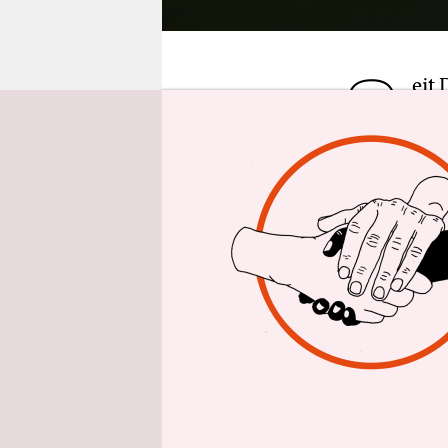
epaper login
S
eit
in 
Som
nächste Ja
sozialen M
hat. Die O
angespielt 
Menschheit
olympische
„Die olymp
Stärke der 
Dass es die