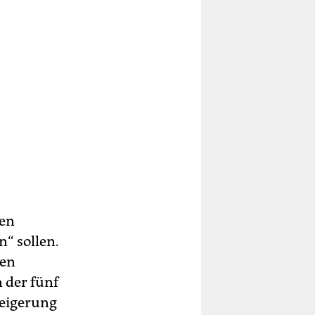
hen
n“ sollen.
ten
 der fünf
teigerung