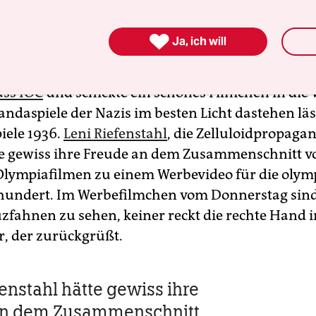
n Spielen ins Leben gerufen haben, daran stört s
nale Olympische Komitee offenbar nicht. „Berlin 

Ja, ich will
t markiert, indem zum ersten Mal die Flamme zu
urde. Das nächste Mal können wir kaum erwarte
ass IOC
und schickte ein schönes Filmchen in die 
ndaspiele der Nazis im besten Licht dastehen läs
iele 1936.
Leni Riefenstahl
, die Zelluloidpropagan
te gewiss ihre Freude an dem Zusammenschnitt v
Olympiafilmen zu einem Werbevideo für die olym
rhundert. Im Werbefilmchen vom Donnerstag sind
fahnen zu sehen, keiner reckt die rechte Hand i
r, der zurückgrüßt.
fenstahl hätte gewiss ihre
an dem Zusammenschnitt