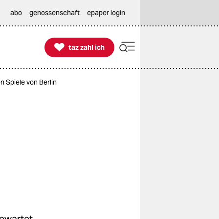
abo
genossenschaft
epaper login

taz zahl ich
taz zahl ich
n Spiele von Berlin