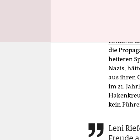
Olympische
Internatio
den Auftak
getragen w
twitterte d
die Propaga
heiteren Sp
Nazis, hät
aus ihren 
im 21. Jah
Hakenkreuz
kein Führe
Leni Rie

Freude 