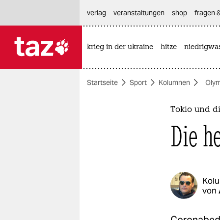
hautnavigation anspringen
hauptinhalt anspringen
footer anspringen
verlag
veranstaltungen
shop
fragen &
krieg in der ukraine
hitze
niedrigwa

taz zahl ich
taz zahl ich
Startseite
Sport
Kolumnen
Olym
themen
politik
Tokio und d
Die h
öko
gesellschaft
kultur
Kol
von
sport