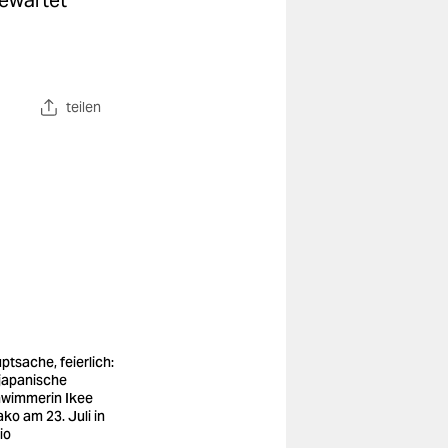
gewartet
teilen
ptsache, feierlich:
 japanische
wimmerin Ikee
ako am 23. Juli in
io