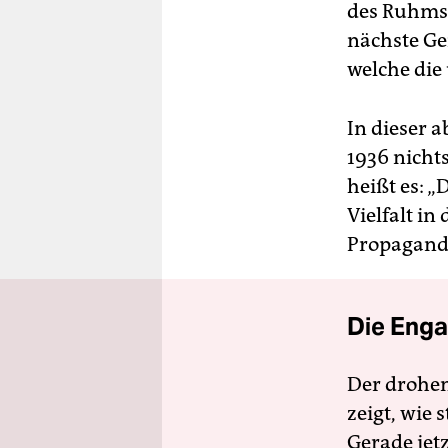
des Ruhms 
nächste Ge
welche die
In dieser a
1936 nichts
heißt es: „
Vielfalt i
Propagande
Die Enga
Der drohe
zeigt, wie
Gerade jet