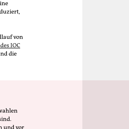
ine
duziert,
llauf von
 des IOC
und die
wahlen
sind.
h und vor