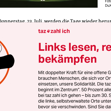
Fot
DuX
 Donnerstag, 23. Juli, werden die Tage wieder her
Tokio. Da waren es 365 Tage bis zum Beginn der 
taz
zahl ich

merspiele, die wegen der Coronapandemie von 
hr verschoben
worden sind. #1yeartogo war der H
Links lesen, r
edien, mit dem das IOC den Start des Countdowns
bekämpfen
uvertüre zur ganz großen Sportoper im nächsten J
worden. Als Symbol für „die Kraft des Sports, die
 zu einen“ haben die Olympier die Fackel mit d
Mit doppelter Kraft für eine offene G
brauchen Menschen, die sich vor O
n Feuer auserkoren. In der Sprache Olympia kling
einsetzen, unsere Solidarität. Die ta
ische Flamme soll ein Licht werfen auf die Ausd
beginnt im Zentrum“. 50 Prozent a
Athleten bei der Vorbereitung auf die Spiele.“
bei taz zahl ich gehen – bis zum 30
die linke, selbstverwaltete Orte unte
bevor sie verschwinden. Sind Sie da
 Nazis waren, die den Fackellauf als Vorspiel zu d